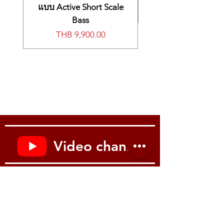
Multi-dimensional morphing AiR sound
แบบ Active Short Scale
generation
Bass
256-voice polyphony
Audio Recording / Playback
價格
THB 9,900.00
Split / layer function
DSP, chorus
Hall simulator
Brilliance
Hammer Response
Damper resonance
String Resonance
Case and key-off simulation
60 internal exercises
Concert play
Video channel
Transposer
Metronome
Duet mode
Youtube : Music me
Hinged housing
3 Pedals (continuous half pedal function)
Connections: USB to Host
USB to Device
2 Headphone connections