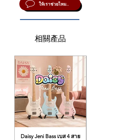
ต่อแป้นเหยียบได้ 3 แบบ
tones, while a 40-watt speaker system
ให้เราช่วยไหม..
→ ใช้จำลองการสะท้อนเสียงแบบแกรนด์
✅ คีย์ 88 คีย์ Tri-Sensor Scaled
ต่อ USB ได้
reproduces every detail. The AP-470 also
เปียโน เพิ่มมิติของเสียงให้สมจริงมากยิ่งขึ้น
ต่อหูฟัง 2 ช่อง และ Line ในระบบโมโน
Hammer Action II
offers USB audio and MIDI recording along
ลำโพงขนาด 20 วัตต์ แบบ 2 ทิศทาง 4 ตัว
with the ability to connect to the free
✅ ระบบเสียง AiR Grand / Concert
ใช้งานกับแอปฝึกซ้อมหรืออัดเสียงได้ไหม?
ขนาด 1417 x 427 x 861 มม.
Chordana Play for Piano app to control every
→ รองรับ USB Audio/MIDI, ใช้งานกับ
Play
น้ำหนัก43.3 กก.
function of the piano and interact with your
相關產品
Chordana Play ได้ และสามารถบันทึกไฟล์
✅ ลำโพง 20W x 2 พร้อมฝาเปิดเสียง
favorite MIDI files.
WAV ได้ในตัว
(Lid Simulator)
Get more with an exclusive Casio Celviano
✅ USB Audio/MIDI / Twin Piano
AP-470 digital piano bundle from Kraft
Mode
Music. These package deals include the
accessories you’ll need to get the most out
of your new piano. If you have any
questions, please give us a call. Our
knowledgeable Sales Advisors will be happy
to assist in choosing the bundle that’s right
for you!
Specifications
88 Keys with scaled hammer mechanics II
(Tri-Sensor)
Synthetic “ebony / ivory” keyboard
22 sounds
Daisy Jeni Bass เบส 4 สาย