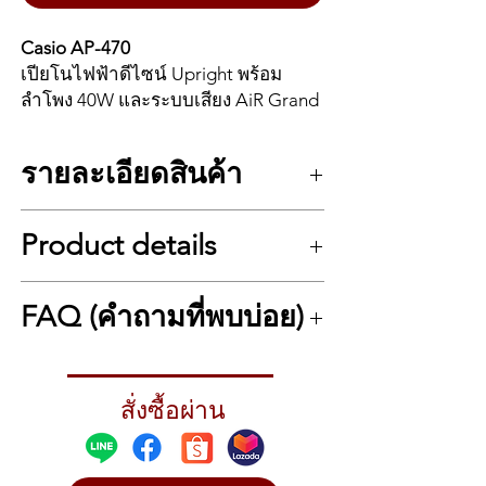
Casio AP-470
เปียโนไฟฟ้าดีไซน์ Upright พร้อม
ลำโพง 40W และระบบเสียง AiR Grand
Casio AP-470 คือดิจิทัลเปียโนสไตล์
รายละเอียดสินค้า
Upright ที่ให้ความรู้สึกและเสียงใกล้
เคียงเปียโนจริง มาพร้อมระบบเสียง AiR
รายละเอียด Casio AP-470
Grand Sound Source, คีย์ Tri-Sensor
Product details
88 คีย์ ลิ่มค้อนแบบ mechanics II 3 ระดับ
Scaled Hammer Action II และแป้น
22 เสียงในตัว
เหยียบแบบ 3 แป้น
ระบบเสียง Multi-Air
Explore our exclusive bundles below
ลำโพงกำลังขับ 20W x 2 พร้อมฝาเปิด
FAQ (คำถามที่พบบ่อย)
โพลีโฟนี 256 เสียง
The Casio Celviano AP-470 features two
บนเพื่อจำลองการสะท้อนเสียงของเปีย
มีระบบอัดเสียงและ Playback
stunning grand piano sounds, using Casio’s
มีระบบ Split / layer
โนแกรนด์, มีเสียง Grand Piano ให้
AiR Sound Source to deliver incredible
Casio AP-470 เหมาะกับใคร?
เอฟเฟค Brilliance, Chorus, Hall และ DSP
piano realism and highlight the complex
เลือก 2 แบบ (Concert & Mellow),
→ เหมาะกับผู้เล่นจริงจังระดับต้น–กลาง
มีระบบ Resonance
harmonic relationships within the
สั่งซื้อผ่าน
หรือครอบครัวที่ต้องการเปียโนเสียงดี ดีไซน์
ฟังก์ชัน Concert Play, USB Audio และ
แบบฝึกหัด 60 แบบในตัว
instrument. The AP-470’s Tri-Sensor Scaled
คลาสสิกในงบกลาง ๆ
สามารถใช้งานร่วมกับแอป Chordana
มีระบบคอนเสิร์ตและดูเอ็ท
Hammer Action II keyboard helps capture
Play ได้
มีระบบ Transposer และ Metronome
every nuance of its 22 included instrument
ฝาเปิดบนช่วยอะไร?