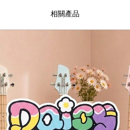
l bridge with String Thru Body for optimal vibration transfer, comple
Hardtail bridge）和穿体式设计（String Thru Body）以实现
ที่เน้นลายไม้ Ash Burl ให้มีความลึก (3D) และโดดเด่นเป็นพิเศษ ทำให้กีตาร
相關產品
ยาบ/Etched Black)
 Etched
Purpleheart
Macassar Ebony)
n
英寸 (648 毫米)
ern Humbuckers
l) (粗糙/蚀刻黑漆面)
k Finish)
urpleheart)
ull)
heart
ny)
l)
400 毫米)
y Selector)
้อม String Thru Body (ร้อยสายผ่านตัวถัง)
g Machineheads (ลูกบิดแบบล็อคสาย)
el)
dern 双线圈拾音器 (Humbuckers)
dern Humbuckers
l)
tion)