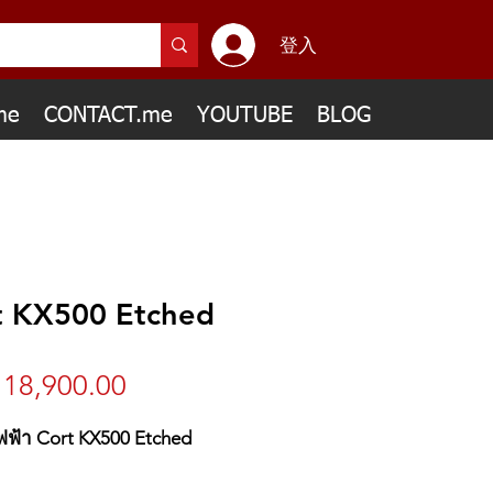
登入
me
CONTACT.me
YOUTUBE
BLOG
t KX500 Etched
18,900.00
價
格
ไฟฟ้า Cort KX500 Etched