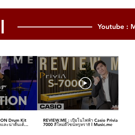
l
Youtube : 
ION Drum Kit
REVIEW.ME : เปียโนไฟฟ้า Casio Privia S-
และน่าตื่นเต้น‼️
7000 สีใหม่ดีไซน์หรูหรา!! l Music.me