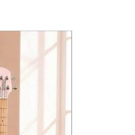
mented by black nickel hardware for
最佳振动传递，辅以黑镍色硬件，增添优雅气息。
์มีรูปลักษณ์ที่ดุดันและมีเอกลักษณ์