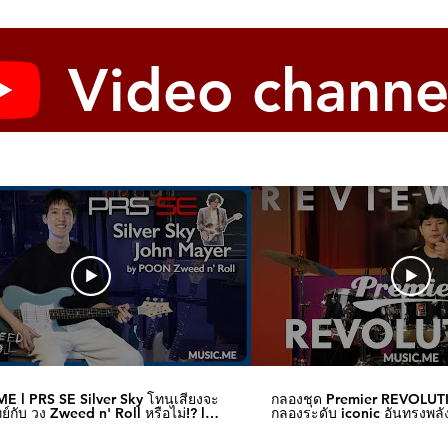
Video channe
E l PRS SE Silver Sky โทนเสียงจะ
กลองชุด Premier REVOLUT
์กับ วง Zweed n' Roll หรือไม่!? l
กลองระดับ iconic อันทรงพลัง
me
I Music.me