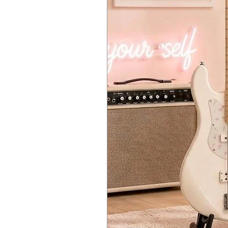
1 个音色 (带推拉功能 Push/Pul
1 Tone (with Push/Pull Functi
拾音器选择器： 3 路开关 (3-Way Se
Pickup Selector: 3-Way Switch (3
琴桥： 单硬尾琴桥，带穿体式设计 (Str
Bridge: Single Hardtail bridge w
弦钮： Cort® 交错锁定式弦钮 (Stagg
Tuners: Cort® Staggered Locki
硬件颜色： 黑镍色 (Black Nickel)
Hardware: Black Nickel
琴弦： D'Addario® EXL 110
Strings: D'Addario® EXL 110