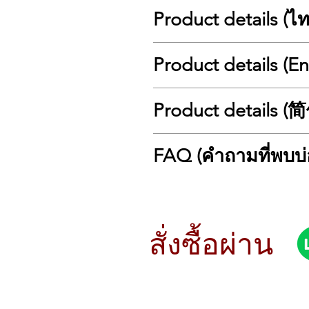
Product details (ไ
🎸 Cort KX500 Etched: ยกระดับการเล
Product details (E
ขอแนะนำ Cort KX500 Etched Black กีต
หลากหลายทางดนตรี ผสมผสานสุนทรียศาส
🎸 Cort KX500 Etched: Elevate Your 
Product details 
Metal ดุดัน, Rock ร่วมสมัย, หรือ Pr
Introducing the Cort KX500 Etched Bl
✨ จุดเด่นสำคัญที่คุณไม่ควรพลาด
players who demand the ultimate mus
🎸 Cort KX500 Etched：将您
FAQ (คำถามที่พบบ่
Whether you're into aggressive Djen
ขุมพลัง Fishman® Fluence Modern
隆重推出 Cort KX500 Etch
ไปจนถึงเสียงแตกที่รุนแรง พร้อมค
✨ Key Highlights You Shouldn't Mis
学、优质组件和高品质材料完美结合。
❓ FAQ (คำถามที่พบบ่อย)
ไม้หน้า Ash Burl (ผิว Etched Blac
1. Cort KX500 Etched เหมาะกับแนว
และทันสมัย
Fishman® Fluence Modern Humbuck
✨ 不容错过的主要亮点
Cort KX500 Etched ถูกออกแบบมาเพื่
โครงสร้างคอ 5 ชิ้น (Maple & Purpl
crystal-clear cleans to aggressive
Metalcore และ Modern Rock ด้วยปิ๊ก
สั่งซื้อผ่าน
ลูกบิด Cort® Staggered Locking 
Ash Burl Top (Etched Black Finish
Fishman® Fluence 
ฮาร์ดแวร์ระดับพรีเมียม: บริดจ์ Si
striking and modern appearance
正的音乐家所选择的多功能性。
2. ปิ๊กอัพ Fishman Fluence Modern 
5-Piece Neck Construction (Maple
白蜡木瘤面板 (Etched Bl
ปิ๊กอัพนี้เป็นแบบ Active (ใช้แบตเตอ
🛠️ ข้อมูล(สเปค) ของ Cort KX500 Et
long sustain.
5 拼琴颈结构 (枫木与紫心木)
เปลี่ยนเสียง (Voicing) ได้ 2 โหมด แ
ส่วนประกอบหลักและโครงสร้าง
Cort® Staggered Locking Machine
Cort® 交错锁定式弦钮： 确