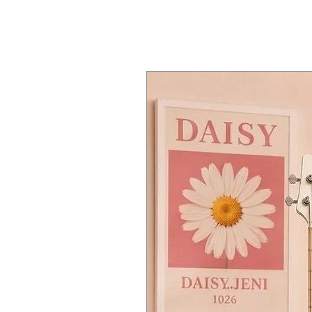
การต่อคอ: โบลท์ออน (Bolt-On)
Premium Hardware: Single Hardtai
优质硬件： 单硬尾琴桥（Single 
3. "Etched" หมายถึงอะไร?
สเกล: 25.5″ (648㎜)
an added touch of elegance.
"Etched" หมายถึงเทคนิคการทำสี/ผิวไม้
บอดี้: ไม้มะฮอกกานี (Mahogany)
🛠️ Cort KX500 Etched 的规格
เฉพาะตัว
ไม้หน้า (Top): ไม้ Ash Burl (ผิวห
🛠️ Specifications of the Cort KX500
คอ: ไม้เมเปิ้ล (Maple) 5 ชิ้น และ 
เฟรตบอร์ด: ไม้อีโบนี่ Macassar (
核心组件和结构
รัศมี (Radius): 15.75″ (400㎜)
Core Components and Constructio
จำนวนเฟรต: 24 เฟรต
琴颈连接： 螺栓连接 (Bolt-On)
Construction: Bolt-On Neck
有效弦长 (Scale Length)： 25.5 
อิเล็กทรอนิกส์และฮาร์ดแวร์
Scale Length: 25.5″ (648㎜)
琴体： 桃花心木 (Mahogany)
ปิ๊กอัพ: Fishman® Fluence Mod
Body: Mahogany
面板 (Top)： 白蜡木瘤 (Ash Bur
อิเล็กทรอนิกส์:
Top: Ash Burl (Rough/Etched Blac
琴颈： 5 拼枫木 (Maple) 和紫心木 (P
1 Volume (พร้อมฟังก์ชัน Push/P
Neck: 5-Piece Maple and Purple
指板： 望加锡乌木 (Macassar Ebo
1 Tone (พร้อมฟังก์ชัน Push/Pul
Fretboard: Macassar Ebony
指板弧度 (Radius)： 15.75 英寸 (
ตัวเลือกปิ๊กอัพ: สวิตช์ 3 ทาง (3-Wa
Fretboard Radius: 15.75″ (400㎜)
品丝： 24 品
บริดจ์: Single Hardtail bridge พร
Frets: 24 Frets
ลูกบิด: Cort® Staggered Lockin
电子元件和硬件
ฮาร์ดแวร์: นิกเกิลสีดำ (Black Nick
Electronics and Hardware
สาย: D'Addario® EXL 110
拾音器： Fishman® Fluence Mo
Pickups: Fishman® Fluence Mo
电子控制：
Electronics:
1 个音量 (带推拉功能 Push/Pul
1 Volume (with Push/Pull Func