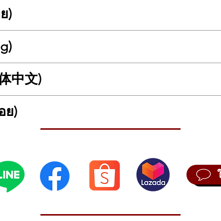
ทย)
่นของคุณสู่ระดับมืออาชีพ!
ng)
าร์ไฟฟ้ารุ่นเรือธง 6 สายตัวล่าสุดจากซีรีส์ KX ที่ได้รับการออกแบบมาเพื่อ
ตร์ที่โดดเด่น ชิ้นส่วนระดับพรีเมียม และวัสดุคุณภาพสูงเข้าด้วยกันอย่
Play to Professional Heights!
(简体中文)
ogressive Rock ที่ซับซ้อน กีตาร์ตัวนี้พร้อมตอบสนองทุกความต้องการของคุณ!
ack, the latest 6-string flagship electric guitar from the KX series. It
ical versatility, blending striking aesthetics, premium components, and
的演奏提升到专业水准！
อย)
t Metal, contemporary Rock, or complex Progressive Rock, this guitar 
 Humbuckers: สุดยอดปิ๊กอัพที่ได้รับความนิยมอย่างสูง ให้โทนเสียงที่หล
ed Black，这是 KX 系列最新的 6 弦旗舰电吉他。它专为追求极致音乐多
วามสามารถรอบด้านที่นักดนตรีตัวจริงเลือกใช้
s
无论是咄咄逼人的 Djent 金属、现代摇滚，还是复杂的前卫摇滚，这
k): ลายไม้ Ash Burl ที่สวยงามโดดเด่นเป็นเอกลักษณ์ เสริมด้วยผิวสีดำ Etched 
เพลงอะไรบ้าง?
ers Power: The ultimate, highly popular pickups deliver versatile a
อรองรับแนวเพลงสมัยใหม่ที่ต้องการความหนักแน่นและชัดเจนของโน้ตสูง เช่
eheart): คอไม้เมเปิ้ลและ Purpleheart 5 ชิ้น มั่นคง แข็งแรง ให้สัมผัสที่ร
 distortion, offering the versatility that real musicians choose.
อัพ Fishman Fluence Modern ที่ให้โทนเสียงทรงพลังและมีมิติ
Machineheads: ช่วยให้การตั้งสายมีความเสถียรสูงสุด และเปลี่ยนสายได้อย
): The beautifully distinctive Ash Burl grain is enhanced with the cool, d
Modern 双线圈拾音器动力： 极受欢迎的顶级拾音器，提供多功能且强大的音
ngle Hardtail พร้อม String Thru Body เพื่อการสั่นสะเทือนที่ดีที่สุด และฮาร
.
Humbuckers มีข้อดีอย่างไร?
 & Purpleheart): The 5-piece Maple and Purpleheart neck is stable and 
ack 蚀刻黑漆面)： 独特而美丽的白蜡木瘤纹理，配上酷炫、深沉的蚀刻黑漆
รี่) ที่ให้ เสียงที่บริสุทธิ์และปราศจากสัญญาณรบกวน (Hum) แม้จะใช้ Gain 
ched
： 5 拼枫木和紫心木琴颈坚固稳定，提供快速的手感和长延音。
ละสามารถดึง Volume/Tone Knob เพื่อใช้งาน Coil-Split (ตัดคอยล์) ได้ ทำใ
heads: Ensures maximum tuning stability and allows for quick string 
保最大的调音稳定性，并能快速更换琴弦。