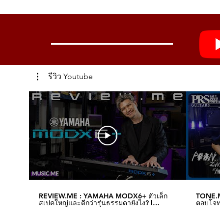
รีวิว Youtube
REVIEW.ME : YAMAHA MODX6+ ตัวเล็ก
TONE.M
สเปคใหญ่และดีกว่ารุ่นธรรมดายังไง? l
ตอบโจทย
Music.me
Music.