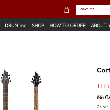
DRUM.me
SHOP
HOW TO ORDER
ABOUT.
Cor
THB 
กีต้าร์
Color
*