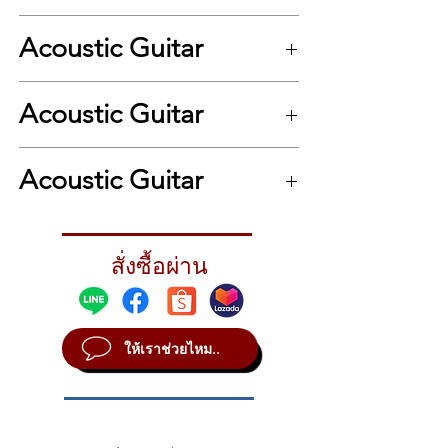
กีต้าร์โปร่ง J-45 เป็นตัวเลือกของมือกีต้าร์ระดับ
โลกตั้งแต่ที่ได้ถูกเปิดตัวครั้งแรกในปี 1942 ซึ่ง
Acoustic Guitar
รู้จักกันในนามว่า “The Workhorse” กีต้าร
โปร่ง Gibson รุ่นที่โด่งดังและเป็นที่นิยมมาก
ที่สุด โดย Epiphone ได้เปิดตัวกีต้าร์โปร่งในซี
.
รีย์ “inspired by Gibson” ในรุ่น J-45 โดยมี
Acoustic Guitar
คุณสมบัติต่างๆ ที่ผู้เล่นต่างมองหา อาทิเช่น
โครงสร้างที่ทำจากไม้แท้ทั้งตัว (all solid
.
wood), รูปทรงคอเชฟ rounded “C” ที่เข้ามือ,
Acoustic Guitar
เฟรตขนาด medium jumbo จำนวน 20 เฟรต,
รูปทรงหัวกีต้าร์สไตล์คาลามาซู (kalamazoo)
จากทศวรรษ 1960 และสี Aged Vintage
Sunburst ที่งดงาม นอกจากนี้ยังมาพร้อมกับปิ๊
สั่งซื้อผ่าน
กอัพ Fishman® Sonicore ในแบบใต้แซดเดิ้ล
และระบบปรีแอมป์ Sonitone เพื่อความพร้อม
ในการเล่นบนเวทีในทุกขณะ
EPIPHONE’S LATEST RENDITION OF THE
ให้เราช่วยไหม..
ICONIC WORKHORSE
The classic J-45 has been the choice of
legendary musicians ever since it was first
introduced in 1942. Known as The
Workhorse, it is Gibson’s most famous and