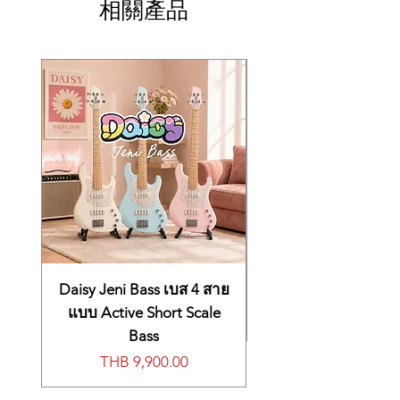
相關產品
most popular acoustic guitar model. Now
Epiphone has released a new Inspired by
Gibson™ J-45™ with all of the features
players want, including all solid wood
construction, a comfortable rounded C neck
prole, 20 medium jumbo frets, the 60s style
Kalamazoo headstock shape and a
gorgeous Aged Vintage Sunburst finish.
The Fishman® Sonicore under-saddle
pickup and Sonitone preamp make this
Workhorse stage-ready too. Optional
hardshell or EpiLite™ case available
separately.
SPECS
BODY
Daisy Jeni Bass เบส 4 สาย
Body Shape: Sloped Shouldered
แบบ Active Short Scale
Dreadnought
Body Material: Solid Mahogany
Bass
Top: Solid Sitka Spruce
價格
THB 9,900.00
Back: Solid Mahogany
Side: Solid Mahogany