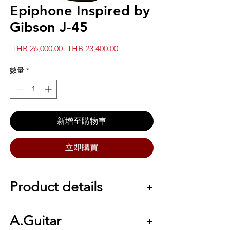
Epiphone Inspired by
Gibson J-45
一
促
 THB 26,000.00 
THB 23,400.00
般
銷
價
價
數量
*
格
格
新增至購物車
立即購買
Product details
กีต้าร์โปร่ง EPIPHONE ที่ถูกถอดแบบมาจาก
A.Guitar
“WORKHOURSE” ที่โด่งดัง