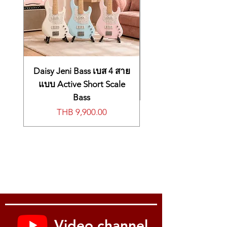
Daisy Jeni Bass เบส 4 สาย
แบบ Active Short Scale
Bass
價格
THB 9,900.00
Video channel