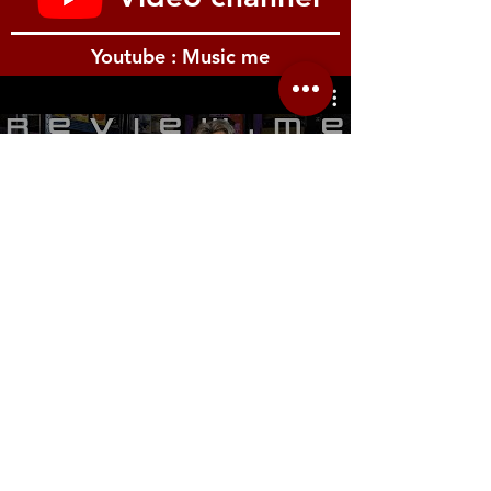
Youtube : Music me
รีวิว Youtube
Location.me
22 Sirindhorn 3
Bangbumru Bangphat