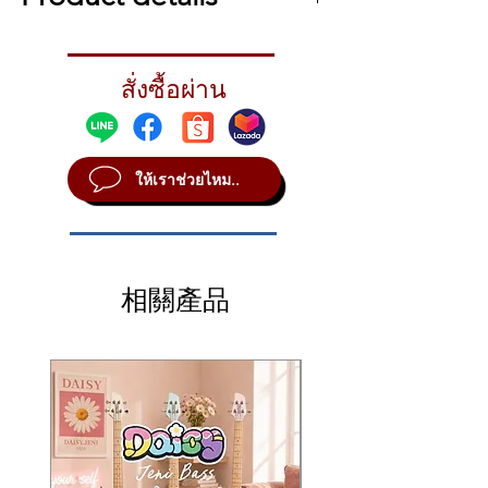
Styles Rock, Pop, Fusion, Funk,
RNB, Reggae, Studio
สั่งซื้อผ่าน
Timbre Mid-Bright
Character Brilliant, Rich
Pitch High-Mid
Volume Medium
ให้เราช่วยไหม..
Sustain Medium
Weight Medium thin
Finish Brilliant
Material B20
Lathe Narrow Blade
相關產品