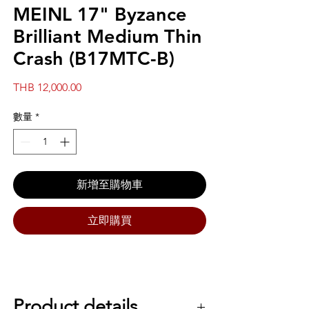
MEINL 17" Byzance
Brilliant Medium Thin
Crash (B17MTC-B)
價
THB 12,000.00
格
數量
*
新增至購物車
立即購買
Product details