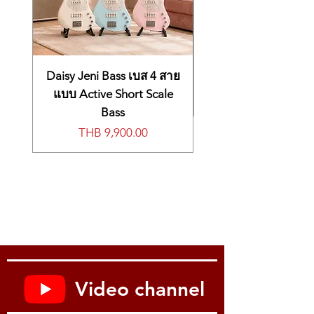
Daisy Jeni Bass เบส 4 สาย
แบบ Active Short Scale
Bass
價格
THB 9,900.00
Video channel