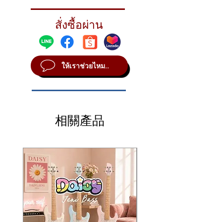
Fast, biting, and colorful with a punchy
attack and rapid decay rate for increased
สั่งซื้อผ่าน
bite.
STYLE Modern
METAL B20
ให้เราช่วยไหม..
SOUND Dark
WEIGHT Extra Thin
相關產品