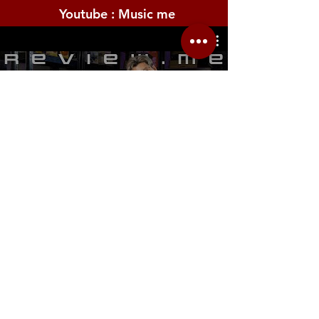
Youtube : Music me
รีวิว Youtube
Location.me
22 Sirindhorn 3
Bangbumru Bangphat
Bangkok 10700
musicmemusicshop@hotmail.com