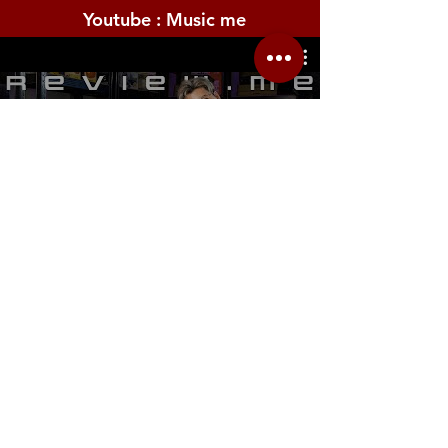
Youtube : Music me
รีวิว Youtube
Location.me
22 Sirindhorn 3
Bangbumru Bangphat
Bangkok 10700
musicmemusicshop@hotmail.com