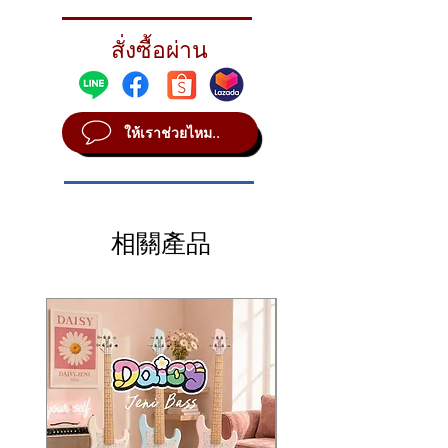
Designed for quick, splashy punches, and
accents that cut
สั่งซื้อผ่าน
STYLE Vintage
SOUND Bright
WEIGHT Extra Thin
ให้เราช่วยไหม..
相關產品