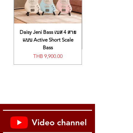
Daisy Jeni Bass เบส 4 สาย
แบบ Active Short Scale
Bass
價格
THB 9,900.00
Video channel