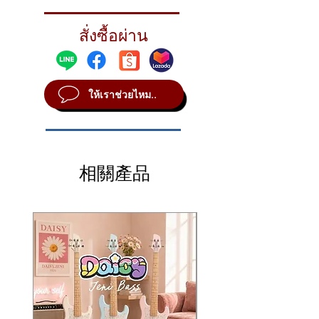
With their touch-sensitive response,
SABIAN 15" HHX Evolution Hi-Hats deliver
สั่งซื้อผ่าน
glassy, shimmering responses, and project
even the busiest sticking with crisp clarity.
Developed with the legendary Dave Weckl
ให้เราช่วยไหม..
STYLE Modern
METAL B20
SOUND Dark
WEIGHT Medium - Heavy
相關產品