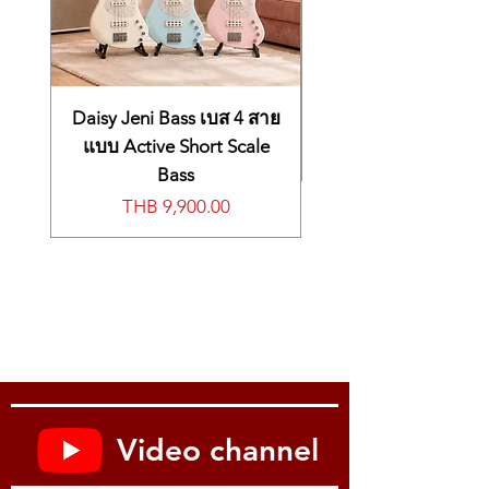
Daisy Jeni Bass เบส 4 สาย
แบบ Active Short Scale
Bass
價格
THB 9,900.00
Video channel