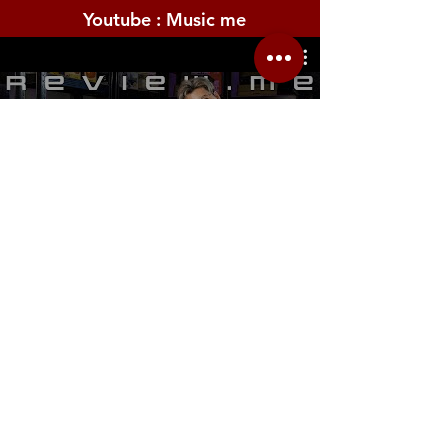
Youtube : Music me
รีวิว Youtube
Location.me
22 Sirindhorn 3
Bangbumru Bangphat
Bangkok 10700
musicmemusicshop@hotmail.com