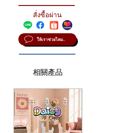
Fast, solid response for an explosion of
bright tone for bigger, fuller accents.
สั่งซื้อผ่าน
STYLE Focused
METAL B8
SOUND Bright
ให้เราช่วยไหม..
WEIGHT Medium
相關產品