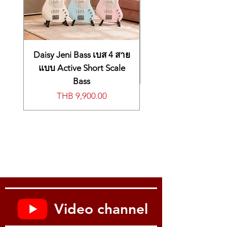
Daisy Jeni Bass เบส 4 สาย
แบบ Active Short Scale
Bass
價格
THB 9,900.00
Video channel