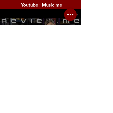
Youtube : Music me
รีวิว Youtube
Location.me
22 Sirindhorn 3
Bangbumru Bangphat
Bangkok 10700
musicmemusicshop@hotmail.com