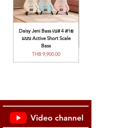
Daisy Jeni Bass เบส 4 สาย
แบบ Active Short Scale
Bass
價格
THB 9,900.00
Video channel