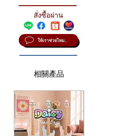
The 17" Holy China delivers all of the unique
trashy tone of the Holy China, with less
สั่งซื้อผ่าน
volume.
STYLE Vintage
METAL B20
ให้เราช่วยไหม..
SOUND Bright
WEIGHT Thin
相關產品