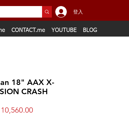
登入
me
CONTACT.me
YOUTUBE
BLOG
ian 18" AAX X-
SION CRASH
10,560.00
價
格