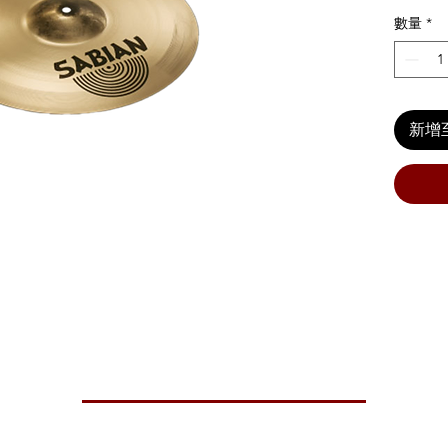
數量
*
新增
ck, this model delivers penetrating definition with total presence and p