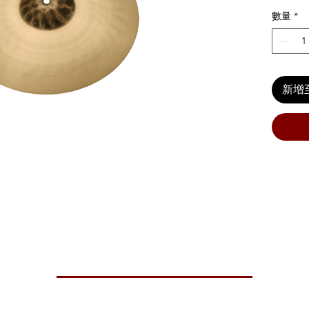
數量
*
新增
s loaded with a bright tone that shimmers.