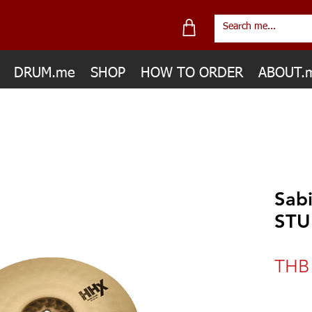
DRUM.me
SHOP
HOW TO ORDER
ABOUT.
Sab
STU
THB 