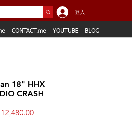
登入
me
CONTACT.me
YOUTUBE
BLOG
ian 18" HHX
DIO CRASH
12,480.00
價
格