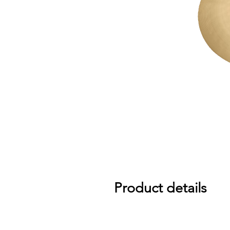
Product details
Thin design for fast and full accent