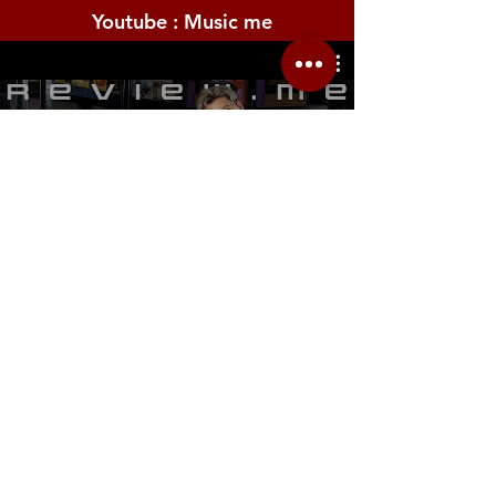
Youtube : Music me
รีวิว Youtube
Location.me
22 Sirindhorn 3
Bangbumru Bangphat
Bangkok 10700
musicmemusicshop@hotmail.com