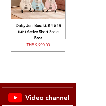
Daisy Jeni Bass เบส 4 สาย
แบบ Active Short Scale
Bass
價格
THB 9,900.00
Video channel