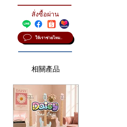
This light, crashable model delivers stick
definition, wash, and darkness with an
สั่งซื้อผ่าน
unlathed 'control band' limiting spread.
STYLE Modern
METAL B20
ให้เราช่วยไหม..
SOUND Dark
WEIGHT Medium Thin
相關產品