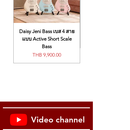
Daisy Jeni Bass เบส 4 สาย
แบบ Active Short Scale
Bass
價格
THB 9,900.00
Video channel