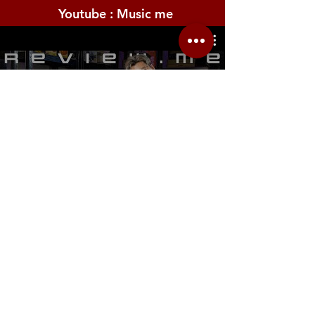
Youtube : Music me
รีวิว Youtube
Location.me
22 Sirindhorn 3
Bangbumru Bangphat
Bangkok 10700
musicmemusicshop@hotmail.com