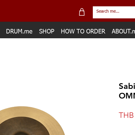
DRUM.me
SHOP
HOW TO ORDER
ABOUT.
Sab
OMN
THB 