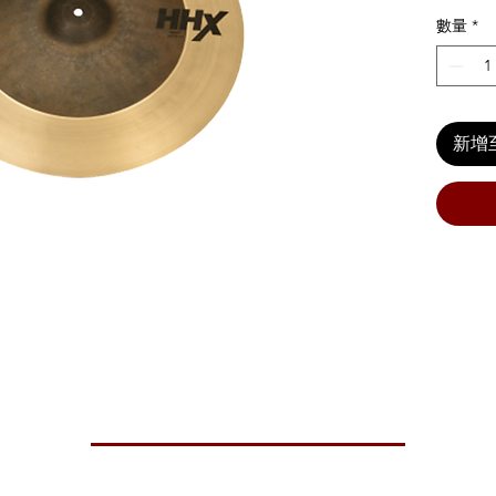
數量
*
新增
mni delivers the ultimate in sonic contrast and versatility. This new
he dimension of playing the shoulder.