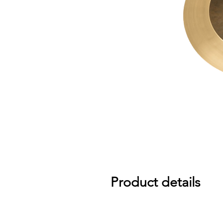
Product details
Designed with Jojo Mayer, the HHX O
tone on the ride surface and adds t