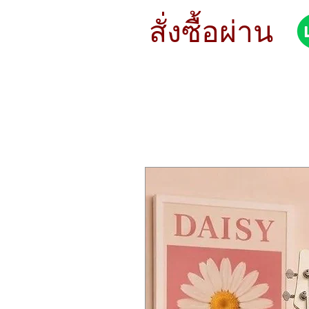
STYLE Modern
สั่งซื้อผ่าน
METAL B20
SOUND Dark
WEIGHT Thin Top / Medium Botto