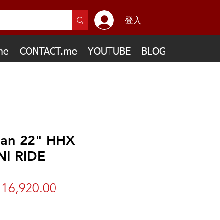
登入
me
CONTACT.me
YOUTUBE
BLOG
ian 22" HHX
I RIDE
16,920.00
價
格