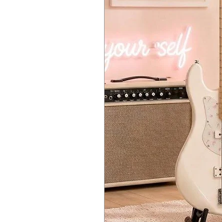
琴颈形状：Thin C
🎯 Perfect For
Hardware: Chrome
拾音器：Schecter Diamond Plu
Rock / Hard Rock
🎯 เหมาะสำหรับ
控制：音量 / 音色
Metal / Heavy
Rock / Hard Rock
切换：3档开关
Beginners to Intermediate playe
Metal / Heavy
硬件：Chrome
Players seeking powerful tone at
มือใหม่ – ระดับกลาง
🎯 适用人群
The Schecter C-6 Deluxe delivers
p
คนที่ต้องการกีต้าร์เสียงแรงในงบคุ้
Rock / Hard Rock
Schecter C-6 Deluxe คือกีต้าร์ที่ให้
Metal / Heavy
初学者至中级玩家
追求高性价比与强劲音色的玩家
Schecter C-6 Deluxe 集
强劲音色 +