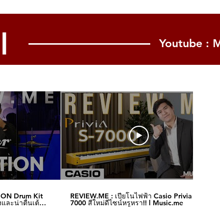
l
Youtube : 
ION Drum Kit
REVIEW.ME : เปียโนไฟฟ้า Casio Privia S-
และน่าตื่นเต้น‼️
7000 สีใหม่ดีไซน์หรูหรา!! l Music.me