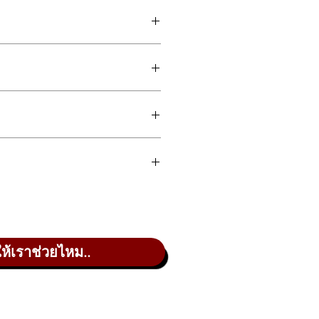
 smooth playability at an affordable
le neck for fast response and clear
h strong output, making it perfect
ข้าถึงได้ มาพร้อมบอดี้ไม้
Basswood
ock ไปจนถึง Metal แบบเต็มพิกัด
感，同时价格亲民。采用 Basswood（椴
k 到 Metal 的各种风格。
ให้เราช่วยไหม..