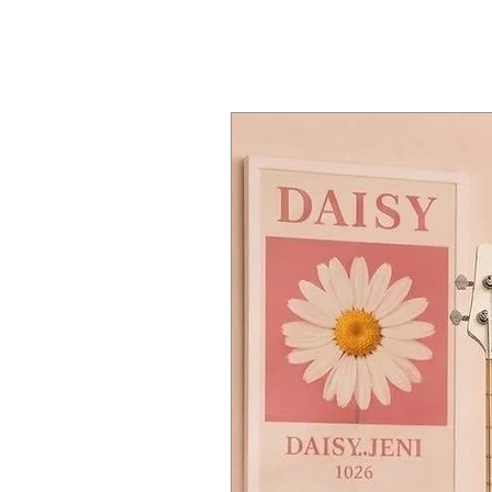
🎯
24 Frets Fingerboard
จับถนัด เล่นเร็ว ไม่เมื่อยมือ
适用于 Rock → Metal
Rosewood fingerboard with X Jumbo
🎯 ฟิงเกอร์บอร์ด 24 เฟรต
⚡
Thin C 琴颈设计
Extended range for solos
Rosewood + X Jumbo Frets
枫木琴颈，Thin C 轮廓
🛠
Reliable Schecter Build Quality
เล่น Solo ได้เต็มช่วงเสียง
手感舒适，适合快速演奏
Bolt-on neck construction
🛠 งานประกอบมาตรฐาน Schecter
🎯
24 品指板设计
Chrome hardware
Bolt-on Neck แข็งแรง
玫瑰木指板 + X Jumbo 品丝
Durable tuning machines
ฮาร์ดแวร์ชุบโครเมี่ยม
适合高把位演奏与 Solo
📏 Specifications
ลูกบิดโลหะ ทนทาน
🛠
Schecter 标准做工
Model: C-6 Deluxe
📏 สเปคสินค้า
螺栓连接琴颈（Bolt-on）
Made in: Indonesia
รุ่น: C-6 Deluxe
镀铬硬件
Body: Basswood
ผลิต: อินโดนีเซีย
耐用旋钮
Neck: Maple (Bolt-on)
Body: Basswood
📏 产品规格
Fingerboard: Rosewood
Neck: Maple (Bolt-on)
型号：C-6 Deluxe
Radius: 14”
Fingerboard: Rosewood
产地：印度尼西亚
Frets: 24 (X Jumbo)
Radius: 14”
琴体：Basswood（椴木）
Scale Length: 25.5”
Frets: 24 (X Jumbo)
琴颈：Maple（枫木，Bolt-on）
Nut: Graphite
Scale Length: 25.5”
指板：Rosewood（玫瑰木）
Neck Shape: Thin C
Nut: Graphite
指板弧度：14”
Pickups: Schecter Diamond Plus
Neck Shape: Thin C
品数：24（X Jumbo）
Controls: Volume / Tone
Pickups: Schecter Diamond Plus
弦长：25.5”
Switch: 3-Way
Controls: Volume / Tone
上枕：Graphite
Hardware: Chrome
Switch: 3-Way