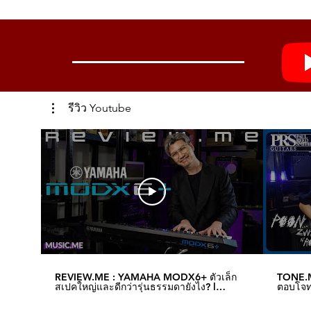
รีวิว Youtube
REVIEW.ME : YAMAHA MODX6+ ตัวเล็ก
TONE.M
สเปคใหญ่และดีกว่ารุ่นธรรมดายังไง? l
ตอบโจทย
Music.me
Music.