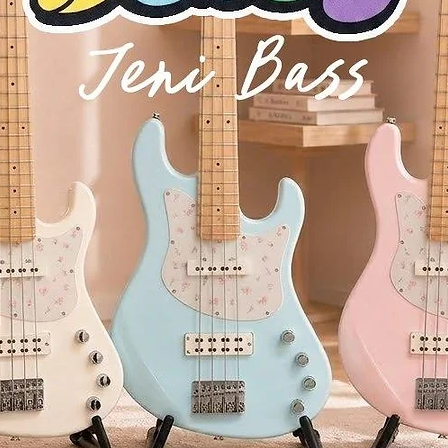
s Humbucker（2个）
rs
 great value
ower + playability + value
in one fierce package 🎸🔥
มค่า
 “ความแรง + เล่นง่าย + ราคาคุ้ม” เหมาะสำหรับสายร็อคที่อยากเริ่มต้นแบบจร
 舒适手感 + 高性价比
于一身，是摇滚玩家的理想选择 🎸🔥