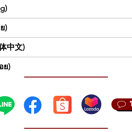
ng)
ทย)
e, easy playability, and unbeatable value
ric guitar built for Rock and Metal players who want aggressive tone and
that delivers a thick, warm, and well-balanced sound, paired with a Map
(简体中文)
ง่าย คุ้มค่าเกินราคา
d Plus Humbuckers, this guitar produces powerful overdrive tones wit
สำหรับสาย Rock และ Metal ที่ต้องการซาวด์หนักแน่นและเล่นง่ายในราคาที่เ
Metal.
ผสานกับคอไม้
Maple
ที่ให้ Attack ชัด ตอบสนองเร็ว
อย)
 Humbucker
2 ตำแหน่ง ให้พลังเสียง Overdrive ที่แรง ดุดัน เล่นได้ตั้งแต่ R
电吉他
一款专为 Rock 和 Metal 玩家打造的电吉他，提供强劲有力的音色与顺畅的演奏手
alanced sound
tal
 Maple（枫木）琴颈，带来清晰的攻击感与快速响应。
ใคร?
ull, and clear tone
ละบาลานซ์ดี
Plus 双线圈拾音器（Humbucker），输出强劲，失真表现出色，轻松驾驭从 Roc
tal ระดับเริ่มต้นถึงกลาง ที่ต้องการเสียงหนาและพลังสูง
ม และชัด
ortlessly
ridge)
มาะกับ Overdrive และ Distortion
ด้ดี
e
ive ได้ แต่จะเด่นด้าน Rock และ Metal มากกว่า