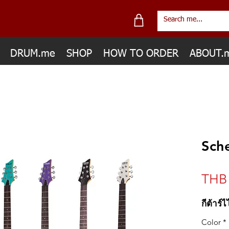
DRUM.me
SHOP
HOW TO ORDER
ABOUT.
Sch
THB 
กีต้าร์
Color
*