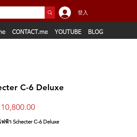
登入
me
CONTACT.me
YOUTUBE
BLOG
ecter C-6 Deluxe
10,800.00
價
格
ไไฟฟ้า Schecter C-6 Deluxe