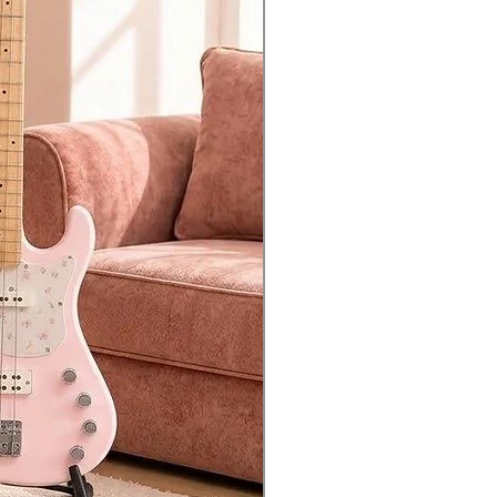
ิงจัง 🎸🔥