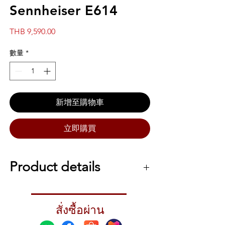
Sennheiser E614
價
THB 9,590.00
格
數量
*
新增至購物車
立即購買
Product details
Sennheiser E-614
ไมโครโฟนเอนกประสงค์
ใช้ได้ทั้งร้องและพูดรวมไปถึงใช้ขยายเสียง
สั่งซื้อผ่าน
เครื่องดนตรีได้อีกเช่นกัน ตัวไมค์เป็นแบบซู
เปอร์คาร์ดิออยด์ไวต่อการรับเสียงเป็นอย่างมาก