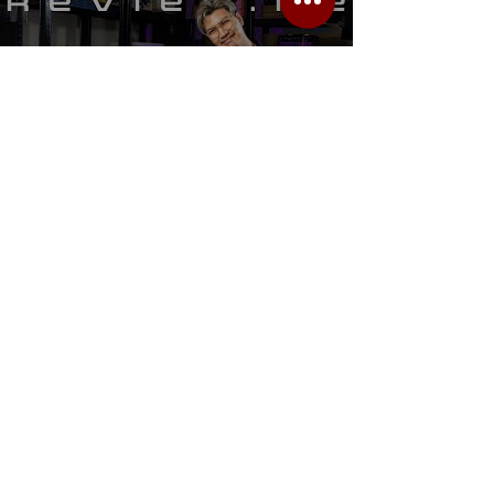
รีวิว Youtube
Location.me
22 Sirindhorn 3
Bangbumru Bangphat
Bangkok 10700
musicmemusicshop@hotmail.com
(+66)61-660-9838
22 สิรินธร 3