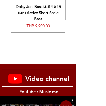
isolation from other instruments on stage.
Unobtrusive for precise placement and
Daisy Jeni Bass เบส 4 สาย
powered by external phantom power, the
แบบ Active Short Scale
e614 tolerates extremely high SPLs,
Bass
precisely capturing cymbals and hi-hats like
價格
THB 9,900.00
no other mic in its price range. like all
evolution mics, the new e614 series boasts
an impressive 10-year warranty.
Tech Specs
Microphone Type:
Condenser
Polar Pattern:
Supercardioid
Frequency Response:
40Hz-20kHz
Max SPL:
139dB
Output Impedance:
50 ohms
Self Noise:
24dB (A weighted)
Video channel
Connector:
XLR
Weight:
0.2 lbs.
Included Accessories:
Mic Clip, Carrying
Youtube : Music me
Pouch