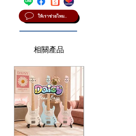
เพียงแค่ 24 เดซิเบลก็มีเสียงเข้าไมค์ทันที และ
รับความดังได้มากถึง 139 เดซิเบล ชนิดที่ต่อ
ให้เราช่วยไหม..
เข้ากับกลองยังรับไหว ขั้วต่อเป็นแบบ XLR หา
เชื่อมเข้ากับอุปกรณ์ได้ง่าย ขนาดกะทัดรัดพก
พาสะดวก จะร้องคาราโอเกะหรือใช้ในสตูดิโอ
ก็ไม่มีปัญหา
相關產品
รายละเอียดไมโครโฟน Sennheiser E-614
เป็นไมโครโฟนประเภทคอนเซนเดอร์
รูปแบบรับเสียงซูเปอร์คาร์ดิออยด์
รับเสียงที่คลื่นความถี่ 40-20000 Hz
รับความดังสูงสุด 139 เดซิเบล
แรงต้านไฟ 50 โอห์ม
จุดกำเนิดเสียงที่ 24 เดซิเบล
ขั้วต่อแบบ XLR
น้ำหนัก 0.2 ปอนด์
Sennheiser Super Microphone!
The e614’s super-cardioid pattern, in
combination with a neutral response and
moderate sensitivity, insures optimum