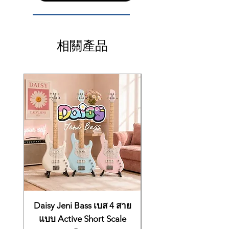
ขึ้น และพลังเสียงที่หนักแน่นกว่า พร้อมราย
___________________________________
ละเอียดเสียงที่คมชัดยิ่งขึ้น
✅ ความยาว 7’6” ให้พลังเสียงเทียบเท่า
เลือกการชำระได้ง่าย ตามสไตส์คุณ
แกรนด์เปียโนคอนเสิร์ต
1.
ชำระเต็มจำนวน
(เงินสด/โอน/รูดบัตร
Yamaha S7X ผลิตที่ไหน?
เครดิต)
✅ โครงสร้างภายในแบบพิเศษ เสียง
相關產品
→ ผลิตที่ประเทศญี่ปุ่น โดยช่างฝีมือระดับ
2.ชำระเงินสด 20% ส่วนที่เหลือผ่อนชำระบัตร
Master Craftsmen ของ Yamaha
หนา แน่น รายละเอียดสูง
เครดิต 3/6/10 เดือน
✅ ผลิตโดยช่างฝีมือระดับสูงของ
3.ผ่อนชำระในราคาผ่อน เลือกการผ่อนได้
Yamaha ที่ประเทศญี่ปุ่น
3/6/10 เดือน
S7X Premium Grand Piano
ระดับ
YAMAHA Premium Grand Piano S7X
Masterpiece ตัวแรกและตัวเดียวใน
ประเทศไทย S7X ถือเป็นงานศิลป์ชั้นเยี่ยมที่ถูก
ราคาเงินสด 2,990,000 บาท
การออกแบบและพัฒนาขึ้นอย่างพิถีพิถัน โดย
ผ่อนชำระบัตรเครดิต 10 เดือน
เทคนิคการผลิตแบบ Handcrafted เกือบทั้งหลัง
3,289,000 บาท
โดดเด่นด้วยสไตล์โทนเสียงที่นุ่ม อบอุ่น สไตล์
_______________________________
ยุโรปที่เป็นเอกลักษณ์ของซีรีส์นี้ ซึ่งทำให้เปีย
____
โน S7X ทุกหลังมีความโดดเด่นเฉพาะตัวที่แตก
เลือกการชำระได้ง่าย ตามสไตส์คุณ
ต่างไม่เหมือนใคร
1.ชำระเต็มจำนวน (เงินสด/โอน/รูด
Daisy Jeni Bass เบส 4 สาย
บัตรเครดิต)
แบบ Active Short Scale
2.ชำระเงินสด 20% ส่วนที่เหลือผ่อน