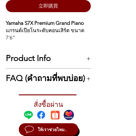
立即購買
Yamaha S7X Premium Grand Piano
แกรนด์เปียโนระดับคอนเสิร์ต ขนาด
7’6”
Yamaha S7X คือแกรนด์เปียโนระดับ
Product Info
พรีเมียมสูงสุดในซีรีส์ S ของ Yamaha
ด้วยขนาดความยาว 7’6” ให้พลังเสียง
YAMAHA Premium Grand Piano S7X
ทรงพลัง ลึก และคมชัดในทุกไดนามิก
FAQ (คำถามที่พบบ่อย)
ราคาเงินสด 2,990,000 บาท
เหมาะกับห้องแสดงสดขนาดใหญ่และ
ผ่อนชำระบัตรเครดิต 10 เดือน 3,289,000 บาท
มืออาชีพที่ต้องการคุณภาพเสียงระดับ
___________________________________
Yamaha S7X เหมาะกับใคร?
คอนเสิร์ต
เลือกการชำระได้ง่าย ตามสไตส์คุณ
→ เหมาะสำหรับนักเปียโนอาชีพ, คอน
ผลิตในประเทศญี่ปุ่นโดยทีม Master
1.ชำระเต็มจำนวน (เงินสด/โอน/รูดบัตร
สั่งซื้อผ่าน
เสิร์ตฮอลล์ และสตูดิโอระดับสูงที่ต้องการ
เครดิต)
Craftsmen ของ Yamaha โดยได้รับแรง
เสียงเปียโนทรงพลังและมีมิติ
2.ชำระเงินสด 20% ส่วนที่เหลือผ่อนชำระบัตร
บันดาลใจจาก CFX Grand Piano รุ่น
เครดิต 3/6/10 เดือน
S7X ต่างจาก S5X อย่างไร?
เรือธง ผสานเทคโนโลยีและศิลปะการ
3.ผ่อนชำระในราคาผ่อน เลือกการผ่อนได้
ให้เราช่วยไหม..
→ S7X มีขนาดใหญ่กว่า ให้ช่วงเสียงกว้าง
ผลิตแบบดั้งเดิมอย่างลงตัว
3/6/10 เดือน