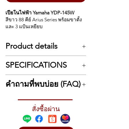
เปียโนไฟฟ้า Yamaha YDP-145W
สีขาว 88 คีย์ Arius Series พร้อมขาตั้ง
และ 3 แป้นเหยียบ
Yamaha YDP-145W คือเปียโนไฟฟ้า
Product details
รุ่นยอดนิยมในซีรีส์ Arius ที่มาพร้อมสี
ขาวเรียบหรู ให้ความรู้สึกโมเดิร์นเข้า
ความเพลิดเพลินที่จะคงอยู่กับคุณ
กับบ้านทุกสไตล์ มาพร้อม 88 คีย์ถ่วงน้ำ
SPECIFICATIONS
โทนเสียงที่หรูหราและความง่ายในการเล่นยัง
หนักแบบ GHS (Graded Hammer
คงความเป็นเปียโนขั้นพื้นฐานอย่างแท้จริง มัน
Standard) ให้สัมผัสใกล้เคียงแกรนด์เปีย
เกือบจะเล่นเอง โดยปล่อยเสียงและดนตรีที่คุณ
SPECIFICATIONS
โนจริง
คำถามที่พบบ่อย (FAQ)
มีอยู่ออกมา เริ่มต้นวันใหม่ด้วยเสียงเพลงและ
รอยยิ้มบนใบหน้าของคุณ เปียโน ARIUS จะ
Number of Keys: 88
ทำให้คุณอยากเล่นมากขึ้นเรื่อยๆ
เสียงหลักใช้ Yamaha CFX Grand Piano
Type of Keys: GHS Weighted, Graded
Yamaha YDP-145W เหมาะกับบ้านสไตล์
Hammer Action
พร้อมเทคโนโลยี Virtual Resonance
ไหน?
ENJOYMENT THAT STAYS WITH YOU
Touch Sensitivity: Hard, Medium, Soft,
สั่งซื้อผ่าน
→ เหมาะกับบ้านหรือคอนโดที่มีโทนสีสว่าง
Modeling Lite (VRM Lite) ที่ช่วยจำลอง
The luxurious tone and expressive ease of
Fixed
สไตล์มินิมอลหรือโมเดิร์น
ความก้องของเปียโนอะคูสติกได้อย่าง
playing stays true to the basics of a real
Presets: 10 x Sounds, Yamaha CFX
สมจริง ตัวเครื่องมาพร้อมขาตั้งไม้และ
piano. It almost plays itself, releasing the
Concert Grand, Electric Piano, Organ,
แตกต่างจาก YDP-145 รุ่นธรรมดายังไง?