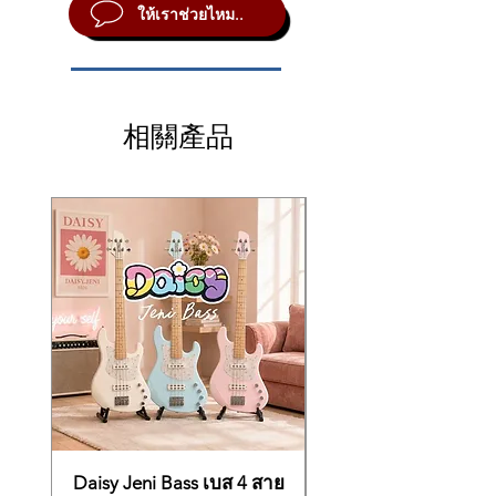
แป้นเหยียบครบ 3 แป้น
sound and music you have within. Start your
Vibraphone, Strings
ให้เราช่วยไหม..
→ ฟังก์ชันเหมือนกันทุกอย่าง ต่างกันเพียง
day with music and a huge smile on your
Polyphony: 192 Notes
เฉดสีบอดี้ ซึ่งรุ่น W คือสีขาว
face—the ARIUS piano makes you want to
✅ สีขาว White Finish เรียบหรู
Effects Types: 4 x Reverb
play more and more.
Song Playback: 10 demo songs, 50 classic
✅ 88 คีย์ถ่วงน้ำหนัก GHS พร้อมฝาปิด
สามารถเล่นเงียบด้วยหูฟังได้ไหม?
songs, 303 lesson songs
→ ได้แน่นอน มีช่องหูฟัง 2 ช่อง และระบบ
✅ แป้นเหยียบครบ 3 แป้น (Damper,
เสียงที่ไพเราะและทรงพลังตัวอย่างจากแกรนด์
Recording: 2-track, 1 song, SMF 0,
相關產品
เสียงสมจริงแม้ใช้หูฟัง
Sostenuto, Soft)
เปียโนคอนเสิร์ต YAMAHA CFX ที่ได้รับการ
approximately 11,000 notes
✅ เสียง Yamaha CFX Grand Piano
ยกย่อง
Metronome: Yes
พร้อม VRM Lite
YDP-145 นำเสนอเสียงเปียโนที่สุ่มตัวอย่างจาก
USB: 1 x Type B
✅ ใช้งานร่วมกับแอป Smart Pianist ได้
แกรนด์เปียโนคอนเสิร์ต CFX รุ่นเรือธงของ
Headphones: 2 x 1/4"
Yamaha ซึ่งเป็นเปียโนชื่อดังที่ให้เสียงสูงเป็น
Pedal Inputs: 1 x pedal input
ประกายและเสียงเบสที่ทรงพลังผสมผสานกับ
Number of Pedals: 3-pedal unit (damper,
เสียงที่แสดงออกได้อย่างดีเยี่ยม
sostenuto, soft)
ของแถม
เก้าอี้ /อแดปเตอร์ /หูฟัง
YDP-145 มีรายละเอียดเสียงเหมือนกัน ตั้งแต่คีย์
Built-in Speakers: 2 x 4.7"
Free
Piano stool /Adapter
ล่างไปจนถึงคีย์สูง เต็มไปด้วยความชัดเจนและ
Amplifier: 2 x 8W
/Headphone
เต็มไปด้วยเนื้อหาฮาร์โมนิคที่มีสีสัน มันให้พลัง
Software: Smart Pianist app (iOS)
ในการแสดงออกที่ไม่ธรรมดาและความแตก
Bench/Stand Included: Stand, Bench
*สินค้ารับประกัน 1 ปี*
ต่างเล็กน้อย ซึ่งตอบสนองอย่างแท้จริงในการ
Power Source: 12V DC power supply
ฝึกฝนประจำวันของคุณตลอดจนการแสดงที่
*Warranty 1 Year*
(included)
เต็มไปด้วยอารมณ์ความรู้สึกที่สุดของคุณ
Height: 32.06", 38.12" (with music rest
raised)
Daisy Jeni Bass เบส 4 สาย