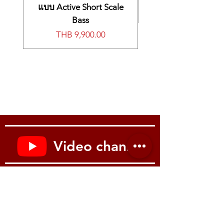
BEAUTIFUL, POWERFUL SOUND SAMPLED
Width: 53.43"
แบบ Active Short Scale
FROM THE ACCLAIMED YAMAHA CFX
Depth: 16.62"
Bass
CONCERT GRAND PIANO
Weight: 83.75 lbs.
The YDP-145 features a piano Voice sampled
Manufacturer Part Number: YDP145R
價格
THB 9,900.00
from Yamaha’s flagship CFX concert grand
piano—a renowned piano that delivers
sparkling highs and a powerful resonant
bass combined in a superbly expressive
sound.
The YDP-145 has the same detailed sound—
from the lower keys to the higher keys—full
of clarity and rich in colorful harmonic
content. It gives you extraordinary
expressive power and nuance, that
Video channel
authentically responds in your daily practice
as well as your most emotion-filled
performances.
Youtube : Music me
เพลงในตัวที่หลากหลาย และการใช้งานที่ชาญ
ฉลาดด้วยแอพ Smart PIANIST
โดยปกติแล้ว YDP-145 จะมีเสียงแกรนด์เปียโน
ที่สมจริง แต่ก็มีเสียงเครื่องดนตรีในตัวอื่นๆ