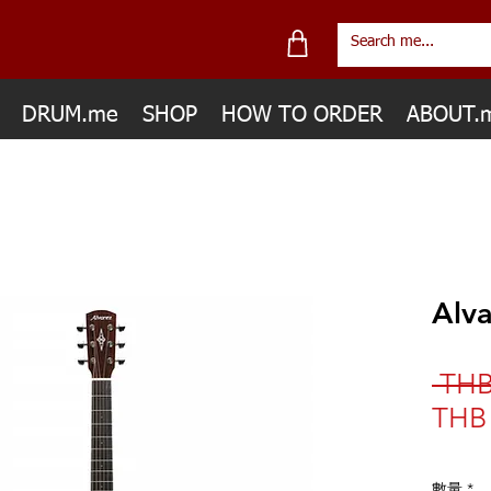
DRUM.me
SHOP
HOW TO ORDER
ABOUT.
Alv
 THB
THB 
數量
*