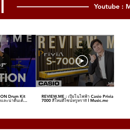
l
Youtube : 
ION Drum Kit
REVIEW.ME : เปียโนไฟฟ้า Casio Privia S-
และน่าตื่นเต้น‼️
7000 สีใหม่ดีไซน์หรูหรา!! l Music.me