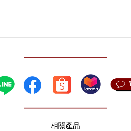
ce
ss finish
fted, Scalloped X
d
相關產品