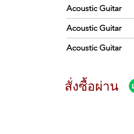
Top Wood : Solid A+ Sitka Spru
Acoustic Guitar
Back & Sides : Mahogany
Shape : Folk/OM
Neck : Mahogany, 50/50 Semi glo
.
Nut Width : FST2M - Forward Shi
Acoustic Guitar
Scale Length : Bi-Level Rosewoo
Inlays : Rosewood
.
Bridge : Rosewood
Acoustic Guitar
Bridge Pin : Real Bone
Fingerboard : Chrome Die Cast
Purlfing : Black ABS
Hard Case : No
สั่งซื้อผ่าน