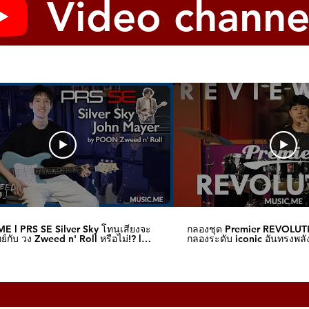
Video channe
E l PRS SE Silver Sky โทนเสียงจะ
กลองชุด Premier REVOLUT
์กับ วง Zweed n' Roll หรือไม่!? l
กลองระดับ iconic อันทรงพลัง
me
I Music.me