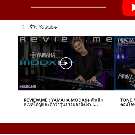
รีวิว Youtube
REVIEW.ME : YAMAHA MODX6+ ตัวเล็ก
TONE.M
สเปคใหญ่และดีกว่ารุ่นธรรมดายังไง? l
ตอบโจทย
Music.me
Music.