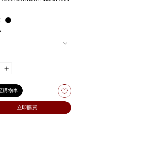
ลากหลาย โดยคีย์บอร์ดนี้ให้
ลัายเปียโนในแบบดิจิทัล มี
 61 คีย์ และมีฟังชั่นมากมายที่
ยมถูกบรรจุอยู่ในนั้น มีเสียงถึง
*
เสียงที่ไม่ซ้ำกัน 77 จังหวะ หรือ
บทเรียนในการสอนก็มีให้เลือก
มีความสะดวกในการตั้งค่าด้วย
ผล LCD รับรองจะต้องตรง
น่นอน
至購物車
立即購買