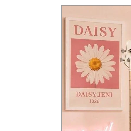
ยาว :
36.6″
Audio Outputs:
1 x 1/8″ (headph
น้ำหนัก :
7.3
USB:
1 x Micro B
MIDI I/O:
USB
Pedal Inputs:
1 x 1/4″ (sustain)
Built-in Speakers:
2 x 5.1″
Amplifier:
4W
Display:
LCD
Software:
Chordana Play App
Power Source:
AC adapter (inclu
Height:
2.9″
Width:
36.6″
Depth:
10.1″
Weight:
7.3 lbs. (without batterie
Manufacturer Part Number:
CT-S