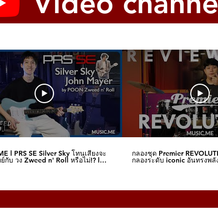
Video channe
E l PRS SE Silver Sky โทนเสียงจะ
กลองชุด Premier REVOLUT
์กับ วง Zweed n' Roll หรือไม่!? l
กลองระดับ iconic อันทรงพลัง
me
I Music.me