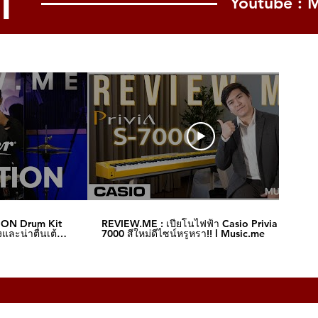
l
Youtube : 
ION Drum Kit
REVIEW.ME : เปียโนไฟฟ้า Casio Privia S-
และน่าตื่นเต้น‼️
7000 สีใหม่ดีไซน์หรูหรา!! l Music.me