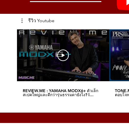
รีวิว Youtube
REVIEW.ME : YAMAHA MODX6+ ตัวเล็ก
TONE.M
สเปคใหญ่และดีกว่ารุ่นธรรมดายังไง? l
ตอบโจทย
Music.me
Music.