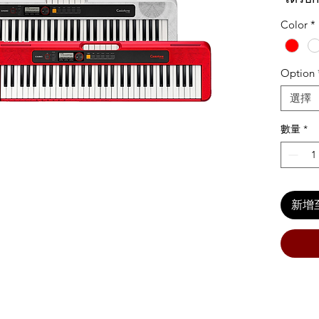
งานที่ห
Color
*
สัมผัสค
ทั้งหมด
ยอดเยี่
Option
400 โทน
選擇
แม้เเต่
และยัง
數量
*
จอแสดง
สเปคแ
新增