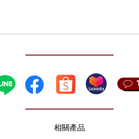
d), 6 x AA batteries)
ed with flexibility in mind. By day, this keyboard is a 61-key digital pi
 the home studio and use it as a MIDI controller. And if quiet practice s
inate most of your playing noise. Here at Sweetwater, the Casio Casiot
into it. You can experiment with 400 unique tones, 77 rhythms, 10 reve
ne out)
the Casio Casiotone CT-S200 includes an LCD display and AC power adap
相關產品