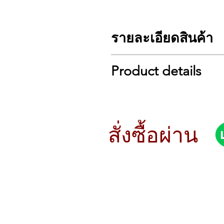
รายละเอียดสินค้า
จำนวนคีย์ :
61
Product details
กำลังไฟ :
4W (AC adapter (include
เสียง :
400 โทน, 77 จังหวะ
โพลีโฟนี :
48 Notes
Perfect for Home Use
ประเภทเอฟเฟค :
10 x Reverb
The Casio Casiotone CT-S200 is design
ทำนอง :
60 internal songs
you can take your digital piano into
เมโทรโนม :
Yes
the onboard headphone jack to elim
สั่งซื้อผ่าน
Inputs:
1 x 1/8″ (aux in)
amount of awesome features packed 
Outputs:
1 x 1/8″ (headphones/li
function. And for ease of set up, 
USB:
1 x Micro B
Number of Keys:
61
MIDI I/O:
USB
Presets:
400 tones, 77 rhythms
Pedal Inputs:
1 x 1/4″ (sustain)
Polyphony:
48 Notes
ขนาดลำโพง :
2 x 5.1″
Effects Types:
10 x Reverb
จอแสดงผล :
LCD
Song Playback:
60 internal songs
ซอร์ฟเเวร์ :
Chordana Play App
Metronome:
Yes
สูง :
2.9″
Audio Inputs:
1 x 1/8″ (aux in)