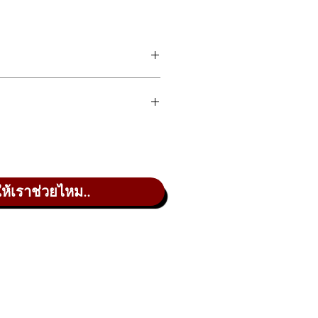
ano with piano-style keys. By night,
essions are a necessity, you can use
one CT-S200 surprised us with the
ให้เราช่วยไหม..
rb settings, and the lesson
ter.