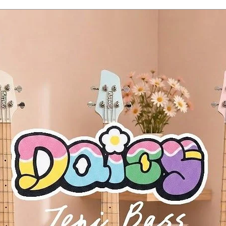
ones/line out)
ded), 6 x AA batteries
s)
200RD