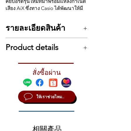
คีย์บอร์ดรุ่นใหม่ที่มาพร้อมแหล่งกำเนิด
เสียง AiX ซึ่งทาง Casio ได้พัฒนาให้มี
คุณภาพมากขึ้น เสียงคีย์บอร์ดจะใกล้
เคียงเสียงเปียโนอะคูสติก ซาวด์ใส
รายละเอียดสินค้า
ชัดเจน ให้น้ำหนักความรู้สึกตามนิ้วมือ
Casio CT-X5000
คีย์บอร์ดรุ่นใหม่ที่มาพร้อม
Product details
แหล่งกำเนิดเสียง AiX ซึ่งทาง Casio ได้พัฒนา
ให้มีคุณภาพมากขึ้น เสียงคีย์บอร์ดจะใกล้เคียง
เสียงเปียโนอะคูสติก ซาวด์ใส ชัดเจน ให้น้ำ
Outstanding Portable Keyboard from Casio
หนักความรู้สึกตามนิ้วมือ และเสียงเพลง
The Casio CT-X5000 Portable Keyboard is an
Backing Track จะมีความสมจริงมากขึ้นไม่ว่า
สั่งซื้อผ่าน
outstanding keyboard for nearly any skill
จะเป็นเสียงเบสหรือกลอง แป้นคีย์ 61 แป้นตาม
level. It features pioneering AiX Sound
มาตรฐาน โดยจะมีโทนเสียงในเครื่องมากมาย
Source technology, has an expandable
ถึง 900 แบบ และเอฟเฟคต่างๆรวมถึง 168 แบบ
library of 800 instrument tones, 260
ไม่ว่าจะเล่นสดหรือทำเพลงก็มีความหลาก
ให้เราช่วยไหม..
accompaniment styles, and a bass reflex 12-
หลายในทุกแนวดนตรี
watt speaker system, which adds up to
สำหรับเรื่องฟังก์ชั่นเทคโนโลยีต่างๆนับเป็นจุด
giving you nearly endless avenues of tonal
เด่นของทาง Casio อยู่แล้ว จึงจัดเต็มมากับรุ่นนี้
and stylistic exploration. The 61 touch-
อย่างคุ้มค่า การทำเพลงเป็นเรื่องง่ายเพราะ
sensitive keys respond beautifully, letting
เชื่อมต่อได้ทั้ง MIDI และ USB สามารถตกแต่ง
相關產品
you chord effortlessly as well as work on