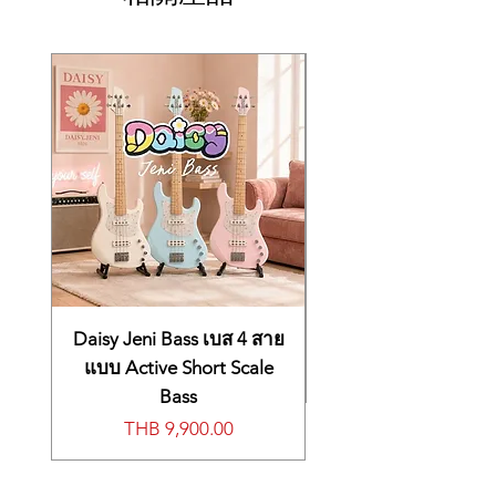
เพลงได้โดยคีย์บอร์ดจะแบ่งภาคเสียงร้องและ
melodic runs — a feature that keyboardists
เสียงดนตรีออกจากกัน รวมถึงมีระบบตัดเสียง
here at Sweetwater really appreciate.
ร้องเพื่อการแกะเพลงที่ง่ายขึ้นอีกด้วย บันทึก
Stellar features for sound
เพลงได้ถึง 10 เพลง 17 แทร็ค ปรับค่าอ็อคเต็ป
The CT-X5000 is a portable, sound-
ต่างๆและเมโทรโนมได้ สามารถแบ่งเพลง
exploration dream. It has a 17-track MIDI
เป็นกลุ่มและตัดต่อเพลงแบบรวมกันได้ ให้เสียง
data recorder and a 42-part mixer that let
ที่ทรงพลังด้วยลำโพงขนาด 10 ซม. แต่กำลังขับ
you craft elaborate sequences and songs.
ถึง 15W ครบเครื่องทั้งเรื่องเทคโนโลยีและเรื่อง
You can also record up to 100 different
เสียงที่ทาง Casio ภูมิใจนำเสนอแก่นักดนตรีทั่ว
phrases and replay them using the phrase
โลก
pads, adding all kinds of interesting aspects
จุดเด่น
Casio CT-X5000
to your performances. Create new and
ระบบเสียง AiX Sound ให้คุณภาพเสียงยอด
interesting tones directly on the keyboard,
เยี่ยมทั้งเสียงคีย์บอร์ดและดนตรีประกอบ
or interact through USB with your computer
ลำโพงแบบใหม่ปรับ PA system 15W เสียง
and control external sounds and virtual
เบสแน่น ชัด กระหึ่ม
instruments. The CT-X5000 has 100 DSP
Daisy Jeni Bass เบส 4 สาย
ฟังก์ชั่นใช้งานหลากหลาย ปรับแต่งง่ายที่
effects, including amp modeling and a
แบบ Active Short Scale
หน้าจอคีย์บอร์ด
rotary speaker simulation that let you tap
Bass
ซาวด์ในตัว 800 แบบ มากเกินใคร ใส่เพิ่มได้
into all kinds of classic tone. There are also
อีก 100
價格
THB 9,900.00
assignable expression pedal inputs on the
ทำเพลงง่าย อัดได้ 17 แทร็ค มิกซ์ได้ 48
CT-5000, allowing for external creative
แชนแนล
control of various parameters — it’s all up to
เอฟเฟคในตัวหลากหลายกว่า 100 แบบ