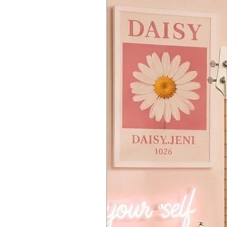
Headphones:
1 x 1/4″
USB:
1 x Type A, 1 x Type B
MIDI I/O:
In/Out/USB
Pedal Inputs:
3 x 1/4″ (sustain, s
Display:
LCD
Power Supply:
15V DC power supp
Height:
5.75″
Width:
52.5″
Depth:
15″
Weight:
27.25 lbs.
Manufacturer Part Number:
AMS-