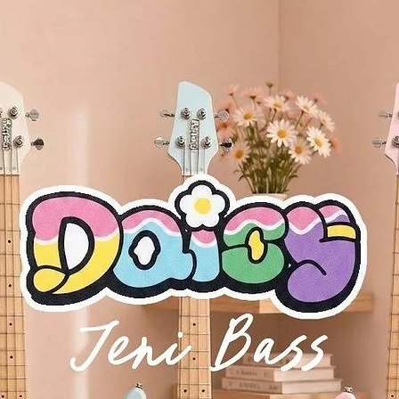
ostenuto, volume)
ly (included)
SP6-8