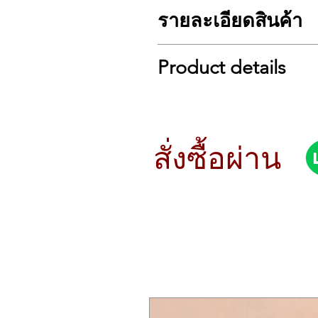
รายละเอียดสินค้า
รายละเอียดคีย์บอร์ด Kurzweil SP6
Product details
จำนวนแป้นคีย์ 88 แป้น
แป้นคีย์เป็นระบบให้เสียงตามน้ำหนั
หน้าจอ LCD ขนาด 128×64 พิกเซ
Rediscover the Joy of Playing
โพลีโฟนีสูงสุด 128 เสียง
Whether you’re rocking Rachmaninoff 
มีระบบ Pitchbend, Mod Wheel
weighted-hammer-action keys, you’re
ตั้งค่า Preset ได้ 256 แบบในซิง
definition Japanese C7, German D, an
สั่งซื้อผ่าน
เอฟเฟคแบบ DSP 32 แบบ
more, including PC3 series and Kor
ช่องเสียบ Output แบบสเตอริโอ 2
are so many more powerful features,
มีช่องเสียบหูฟัง
a great gigging keyboard.
ใช้ USB ได้ทั้งแบบ A และแบบ B
Tech Specs
มีช่องเสียบ MIDI
Number of Keys:
88
ต่อ Pedal ได้
Type of Keys:
Fully-weighted, ham
ขนาด 5.75 x 52.5 x 15 นิ้ว
Other Controllers:
Pitchbend, M
น้ำหนัก12.36 กก.
Presets:
256 single instruments, 
Polyphony:
128 Notes
Effects:
32 DSP units (chorus, phas
Audio Outputs:
2 x 1/4″ (stereo)