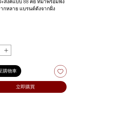
價
格
สงค์แบบ 88 คีย์ ที่มาพร้อมฟัง
หลากหลาย แบรนด์ดังจากฝั่ง
格
า ใช้งานง่ายผ่านทางหน้าจอ
าด 128×64 พิกเซล ให้โทน
สเป็นธรรมชาติ พร้อมช่องเสียบ
 แบบสเตอริโอจึงมั่นใจได้ว่า
่ออกมาทรงพลัง ลูกเล่นในตัว
ยเช่น เอฟเฟคแบบ DSP 32
มถึงมีระบบ Pitchbend, Mod
ชื่อมต่อเข้ากับคอมพิวเตอร์ได้
至購物車
รับทั้งระบบ iOS และ Android
บบนี้มาในราคาที่แสนจะคุ้มค่า
บอร์ดทั้งหลายได้เวลาใช้ของดี
立即購買
ล้ว