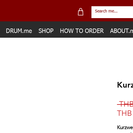
DRUM.me
SHOP
HOW TO ORDER
ABOUT.
Kur
 THB
THB 
Kurzwe