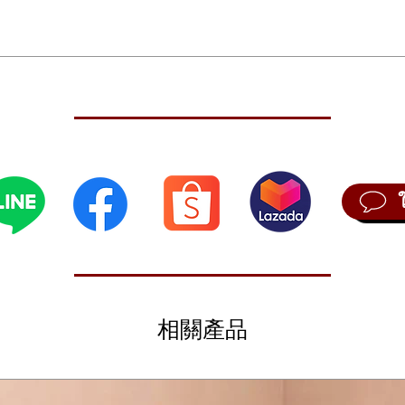
กนิ้วมือ
ล
or a blistering synth lead, keyboard feel is everything. As your fingers
 rediscovering the joy of playing. The sonic performance is brilliant ac
เกิ้ลโหมด และ 130 แบบ ในโหมดมัลติ
d Triple Strike acoustic concert grands, to electric piano, clavinet, h
e 64 expansions. Add reverb from the onboard multi-FX engine. Mobiliz
 ช่อง
 yet the SP6 is quick and easy to navigate. And weighing in at under 2
mer-action, velocity sensitive keys
od Wheel
相關產品
130 multi-instrument presets
er, flanger, tremolo, distortion)