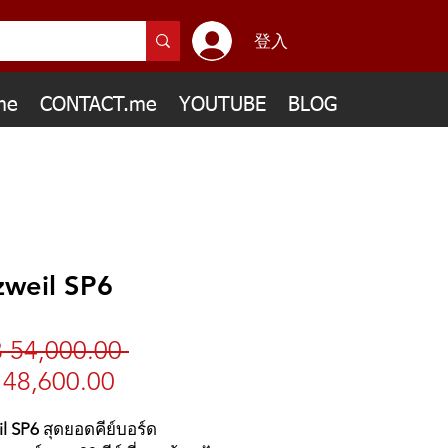
登入
me
CONTACT.me
YOUTUBE
BLOG
zweil SP6
 54,000.00 
一
48,600.00
促
般
銷
價
il SP6
สุดยอดคีย์บอร์ด