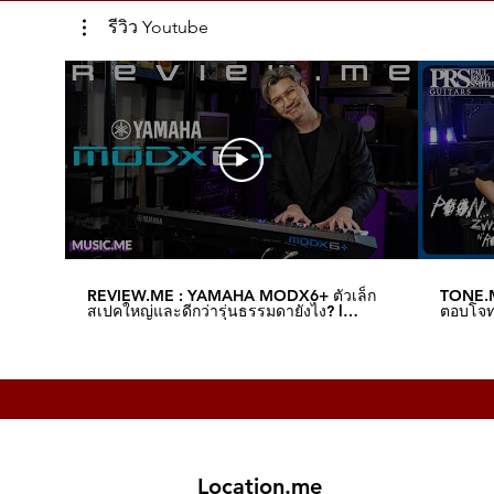
รีวิว Youtube
REVIEW.ME : YAMAHA MODX6+ ตัวเล็ก
TONE.M
สเปคใหญ่และดีกว่ารุ่นธรรมดายังไง? l
ตอบโจทย
Music.me
Music.
Location.me