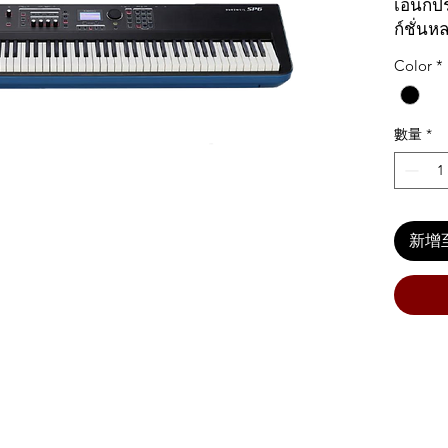
เอนกประ
ก์ชั่น
อเมริก
Color
*
LCD ขน
เสียงใ
Output
數量
*
เสียงที
มากมา
แบบ รว
Wheel เ
新增
โดยรอง
งานดีแ
มือคีย์
กันอีกแ