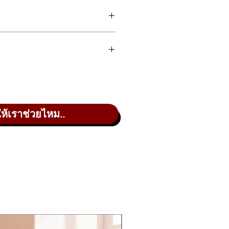
 glide across the Kurzweil SP6’s 88
ross the board; from the high-
arpsichord, celeste, crotales — and
ให้เราช่วยไหม..
e any of eight arpeggiators. There
7 pounds, the Kurzweil SP6 is makes