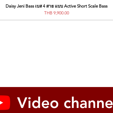
Daisy Jeni Bass เบส 4 สาย แบบ Active Short Scale Bass
價格
THB 9,900.00
Video channe