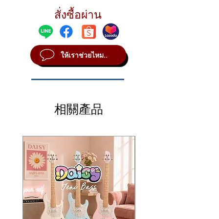
หรือฟังก์ชั่น Lesson ก็จะมีการปรับให้
โพลีโฟนีได้สูงสุด 32 โน๊ต
Dimensions
เรียนรู้ได้ง่ายขึ้น รวมถึงฟังก์ชั่น
401 เสียง และชุดกลอง SFX 17 แบบ 143
สั่งซื้อผ่าน
Width: 940 mm (37”)
สไตล์
Record ก็จะบันทึกเสียงได้ง่ายดายยิ่ง
Height: 104 mm (4-1/8”)
ตั้งค่าเสียงได้ 400 เสียง, 130 แบบ และ 112
Depth: 317 mm (12-1/2”)
ขึ้น โดยสามารถบันทึกได้ 1 เพลง 1
เพลง
Weight: 4.0 kg (8 lb, 13 oz) (not including
แทร็ค ความจุ 300 ตัวโน๊ต รวมไปถึง
มีเอฟเฟค Reverb 9 แบบ, Chorus 5 แบบ,
ให้เราช่วยไหม..
batteries)
ระบบ Smart Chord ที่ช่วยให้สร้าง
Master EQ 6 แบบ, Ultra Wide Stero 3
Sounds and Songs
คอร์ดขึ้นมาโดยใช้เพียงนิ้วเดียว
แบบ
Tone Generation: AWM Stereo Sampling
มีระบบ Smart Chord / Multi Finger
Max. Polyphony: 32
รูปแบบสไตล์ ACMP ON/OFF, SYNC
Number of Voices: 401 Voices + 17
START, START/STOP, INTRO/ENDING/rit,
相關產品
drum/SFX kits
MAIN/AUTO FILL
Preset Songs: 112 (including Chord
มีระบบ One Touch Setting
Study: 12)
จำนวน Preset 112
Recorded Songs: 1
บันทึกได้ 1 เพลง 1 แทร็ค ความจุ 300 ตัว
Recorded Tracks: 1
โน๊ต
Data Capacity: 300 notes
หน้าจอเป็นแบบ LED แบล็คไลท์
Number of Preset Styles: 143
ฟังค์ชั่นบทเรียนมีทั้ง ฟัง/ฝึกไทม์
Fingering: Smart Chord / Multi Finger
มิ่ง/ WAITING
Style Control: ACMP ON/OFF, SYNC
แผงควบคุมมีปุ่มเมโทรโนม เทมโปตั้งได้
START, START/STOP, INTRO/ENDING/rit,
ตั้งแต่ 11-280 เปลี่ยนตำแหน่งตั้งแต่ -12 ถึง
MAIN/AUTO FILL
+12 มีปุ่มจูนนิ่ง