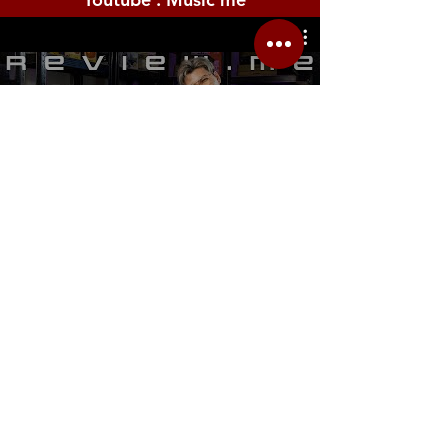
AUX IN: Stereo mini jack
Amplifiers: 2.5 W + 2.5 W
Speakers: 12 cm x 2
Power Consumption: 6 W (When using
PA-130 or an equivalent AC adaptor
รีวิว Youtube
recommended by Yamaha)
Auto Power Off Function: Yes
Adaptors: AC Adaptor PA-130, PA-3C, or
an equivalent recommended by Yamaha
Batteries: Six 1.5 V “AA” size alkaline
(LR6), manganese (R6) or six 1.2 V “AA”
size Ni-MH rechargeable batteries (HR6)
Location.me
22 Sirindhorn 3
Bangbumru Bangphat
Bangkok 10700
musicmemusicshop@hotmail.com