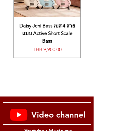
One Touch Setting (OTS): Yes
ฟังค์ชั่นเสริมปุ่มปรับซาวด์แบบแกรนด์เปีย
Effects
โน
Reverb: 9
มีช่องเสียบอแดปเตอร์ 12 โวลต์, สวิทช์
Chorus /b> 5
sustain, aux in และช่องเสียบหูฟัง
Master EQ: 6
Daisy Jeni Bass เบส 4 สาย
ลำโพงในตัวขนาด 12 ซม. 2 ตัว ระบบเสียง
Ultra-Wide Stereo 3
แบบ Active Short Scale
สเตอริโอ กำลังขับตัวละ 2.5 วัตต์
Functions
Bass
ใช้อแดปเตอร์ขนาด 12V DC (ขายแยก)
Lesson/Guide: [1 LISTEN & LEARN], [2
หรือถ่าน AA 6 ก้อน
價格
THB 9,900.00
TIMING], [3 WAITING]
Metronome: Yes
Tempo Range: 11 – 280
Transpose: -12 to 0, 0 to +12
Tuning: 427.0 – 440.0 – 453.0 Hz
(approx.0.2Hz Increments)
Duo: Yes
Piano Button: Yes (Portable Grand
Button)
Power and Speakers
DC IN: 12 V
Video channel
Headphones: Standard stereo phone
jack (PHONES/OUTPUT)
Sustain Pedal: Yes
Youtube : Music me