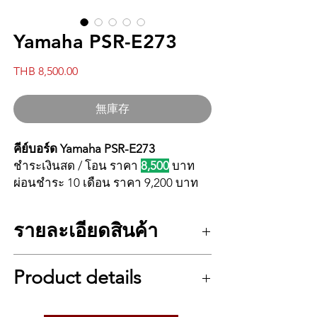
Yamaha PSR-E273
價
THB 8,500.00
格
無庫存
คีย์บอร์ด Yamaha PSR-E273
ชำระเงินสด / โอน ราคา
8,500
บาท
ผ่อนชำระ 10 เดือน ราคา 9,200 บาท
รายละเอียดสินค้า
Yamaha PSR-E273
คีย์บอร์ดปี 2020
จากแบรนด์ดังที่พัฒนามาอย่างต่อ
รายละเอียดคีย์บอร์ด Yamaha PSR-E273
เนื่องจากรุ่น E263 สำหรับรุ่นนี้นั้นจะ
Product details
แป้นคีย์ 61 แป้น
เพิ่มฟังก์ชั่นต่างๆ เช่น Quiz Mode
หน้าจอ LCD ภาษาอังกฤษ
โหมดทายเสียงที่ช่วยฝึก Ear Training
ระบบเสียง AWM Stereo Sampling
Specifications