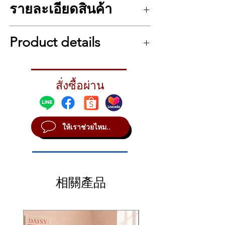
รายละเอียดสินค้า
Yamaha YC61
บรรจุซาวด์ที่จำเป็นใน
การใช้งาน ไว้ในคีย์บอร์ด 61 คีย์ขนาด
รายละเอียด Yamaha YC61
กะทัดรัด ด้วยการใช้ Virtual Circuit
Product details
ประเภท Stage Organ Keyboard
Modeling ที่เป็นกรรมสิทธิ์ของ Yamaha
ระบบเสียง Virtual Circuitry Modeling, 8
YC61 เป็นหนึ่งในการจำลองเสียงอะนา
Operator FM Synthesis, AWM2
Dynamite Drawbar Organ Sounds and So
ล็อกที่ให้เสียงเหมือนจริงที่สุด เต็มไป
61 คีย์ แบบ Semi-weighted
Much More
ด้วยโทนเสียงอันเป็นเอกลักษณ์ ไม่ว่า
มีตัวควบคุม Pitchbend Lever, Modulation
สั่งซื้อผ่าน
The Yamaha YC61 packs all the character of
Lever, 9 x Drawbars
จะเป็นออร์แกนคอมโบคลาสสิกของ
vintage combo organs and more into a gig-
โพลีโฟนี 128 โน้ต
friendly, compact 61-key stage piano. Using
Yamaha, เปียโนอะคูสติกและไฟฟ้า, FM
Preset 80 แบบ
Yamaha’s proprietary Virtual Circuit
synth ซึ่งรวมแล้วจะมีเสียงในตัว
User Preset 80 แบบ และ Preset จาก
ให้เราช่วยไหม..
Modeling, the YC61 is one of the most
มากมายถึง 139 แบบไว้ให้ใช้งาน
โรงงาน 8 แบบ
lifelike sounding analog organ emulations
เสียงในตัว 139 แบบ
on the market, and it comes stocked with a
เอฟเฟคโปรเซสเซอร์ FX 9 ตัว Vibrato /
great selection of additional instrument
Chorus, Delay, Guitar Amp, Reverb,
voices and killer onboard effects. The YC61
Drive
相關產品
is designed around performance, and its
ช่องต่อ Audio แบบ Mono ขนาด 1/4 นิ้ว
waterfall-style keys and physical drawbars
ช่องต่อ หูฟังแบบ 1/4 นิ้ว
are super responsive and a ton of fun to
USB แบบ A/B
play and manipulate. While the YC61 is
มี MIDI
vintage in character, it boasts all the