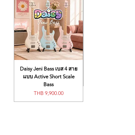
ช่องต่อแป้นเหยียบแบบ 1/4 นิ้ว 3 ช่อง
functionality and reliability of a digital
จอแสดงผล LCD
instrument, with vast customization options
and computer audio integration for audio
recording, playback, and MIDI control.
Keyboardists at Sweetwater agree—the
YC61 is a dynamite drawbar organ with
enough features to be the top tier
keyboard in your live and studio rigs.
Endless sonic possibilities
The YC61 is brimming with the signature
tones of Yamaha’s classic line of combo
Daisy Jeni Bass เบส 4 สาย
organs—super-fat low end, thick organ
แบบ Active Short Scale
swells, mellow emanations, and biting leads,
Bass
along with the inimitable sound of a rotary
價格
THB 9,900.00
speaker. With its drawbar controls, the YC61
presents a sizeable sonic palette with tons
of tweakability. Layer up a fat organ pad.
Pull back the bars for a focused sound. Dial
up the percussiveness. Beyond the
incredible organ sound, Yamaha’s updated
Stage OS and the YC61’s Dual Keys section,