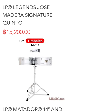
LP® LEGENDS JOSE
MADERA SIGNATURE
QUINTO
ราคา
฿15,200.00
LP® MATADOR® 14″ AND