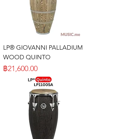
LP® GIOVANNI PALLADIUM
WOOD QUINTO
ราคา
฿21,600.00