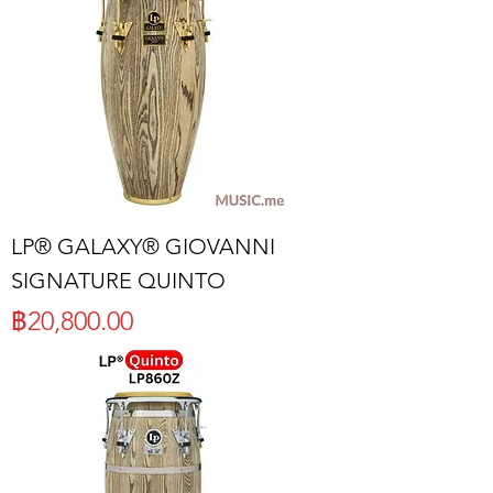
LP® GALAXY® GIOVANNI
SIGNATURE QUINTO
ราคา
฿20,800.00