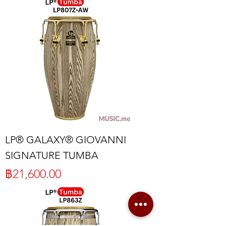
LP® GALAXY® GIOVANNI
SIGNATURE TUMBA
ราคา
฿21,600.00