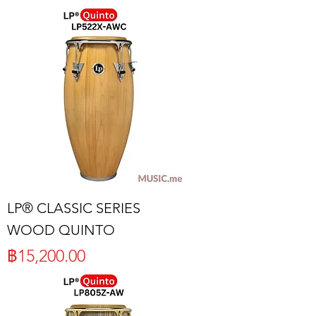
LP® CLASSIC SERIES
WOOD QUINTO
ราคา
฿15,200.00