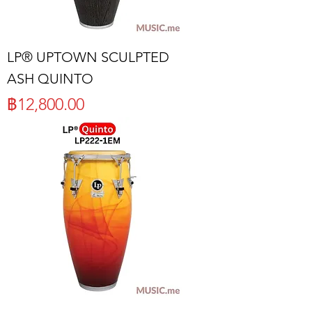
LP® UPTOWN SCULPTED
ASH QUINTO
ราคา
฿12,800.00