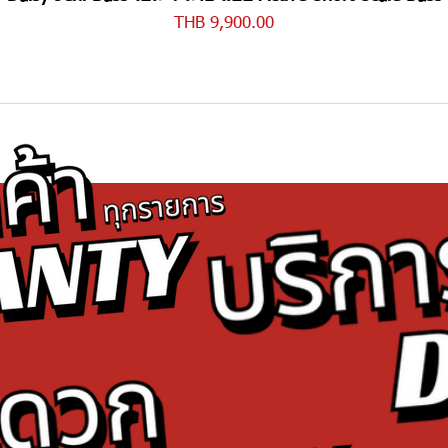
Price
THB 9,900.00