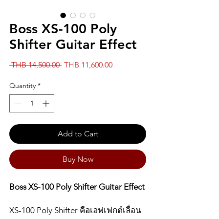
Boss XS-100 Poly
Shifter Guitar Effect
Regular
Sale
 THB 14,500.00 
THB 11,600.00
Price
Price
Quantity
*
Add to Cart
Buy Now
Boss XS-100 Poly Shifter Guitar Effect
XS-100 Poly Shifter คือเอฟเฟกต์เลื่อน