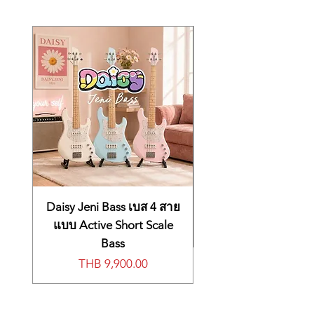
การตอบสนองชัดเจน ให้ความรู้สึกเป็น
bold pitch jumps with the toe switch, or
ธรรมชาติ โดยยังคงคาแรคเตอร์ของเสียง
retune your instrument with drop tunings
เดิม
and capo simulations. With onboard
แป้นเหยียบควบคุมการเลื่อน pitch แบบ
memories, customizable controls, and full
linear ได้กว้าง +/- 4 octave พร้อม toe
MIDI integration, the XS-100 offers total
switch ในตัว
creative freedom for both live and studio
รองรับ fixed pitch ในระดับ semitone
use.
ครอบคลุม 8 octave สำหรับ drop tuning,
Standard Features
capo effect และโทนเสียงแปลกใหม่
Advanced pitch-shifting workstation with
ฟังก์ชัน Detune (+/- 50 cents) สำหรับ
deep control options and an eight-
สร้างเสียง doubling หนาและมีมิติ
octave range
ปรับเส้นโค้งการตอบสนองของ pedal
Complete pitch control for guitar and
(pedal curve) ได้ตามสไตล์การเล่น
bass
กำหนดการทำงานของ toe switch และ
Class-leading pitch-shifting quality
Daisy Jeni Bass เบส 4 สาย
footswitch ได้อย่างอิสระ
realized with new BOSS algorithms
หน้าจอแสดงผลชัดเจน พร้อม memory 30
Natural response and clear feel while
แบบ Active Short Scale
ช่อง สำหรับบันทึกการตั้งค่าที่ชื่นชอบ
retaining the instrument’s tonal character
Bass
ช่อง Analog Output แยกสัญญาณตรง (dry
Smooth onboard expression pedal with
Price
THB 9,900.00
signal) จาก input ได้
integrated toe switch, spanning +/- four
รองรับ footswitch ภายนอกสูงสุด 2 ตัว หรือ
octaves
expression pedal สำหรับขยายการควบคุม
Fixed pitch settings in semitone steps
มี TRS MIDI I/O สำหรับควบคุมจาก
across eight octaves for drop tunings,