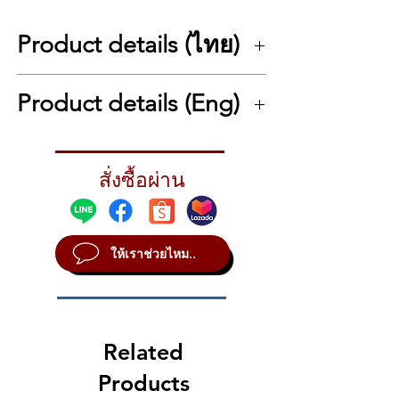
เสียงระดับเรือธงจาก BOSS ที่ยกระดับ
การควบคุม pitch ให้เหนือชั้นกว่าที่เคย
Product details (ไทย)
ด้วยอัลกอริทึมใหม่ล่าสุดที่พัฒนาอย่าง
ยาวนาน ทำให้ได้เสียงเป็นธรรมชาติ
เอฟเฟคกีตาร์ Boss XS-100 Poly Shifter Guitar
ตอบสนองแม่นยำ และสามารถปรับ
Product details (Eng)
Effect
แต่งเชิงลึกได้อย่างละเอียด
รองรับการเลื่อน pitch กว้างถึง 8 octave พร้อม
Boss XS-100 Poly Shifter Guitar Effect
แป้นเหยียบ (pedal) ที่ลื่นไหล สามารถควบคุม
การเลื่อนเสียงขึ้นหรือลงได้ถึง 4 octave อย่าง
สั่งซื้อผ่าน
เป็นธรรมชาติ และยังมี toe switch และ
XS-100 Poly Shifter
footswitch สำหรับสร้างเอฟเฟกต์ retuning,
Description
capo simulation หรือ pitch jump ได้ทันที
The XS-100 Poly Shifter is BOSS’s flagship
เหมาะทั้งการเล่นสดและงานสตูดิโอ
ให้เราช่วยไหม..
pitch-shifting workstation, designed to push
คุณสมบัติหลัก (Standard Features)
the boundaries of pitch expression. With
เอฟเฟกต์ pitch-shifting ขั้นสูง ควบคุมได้
advanced algorithms, pristine tracking, and
ละเอียด ครอบคลุมช่วงเสียง 8 octave
deep customization, it delivers the most
รองรับการควบคุม pitch แบบเต็มรูปแบบ
natural and musical polyphonic performance
สำหรับกีตาร์และเบส
Related
ever in a pedal.
คุณภาพการเลื่อนเสียงระดับสูง ด้วยอัลกอริ
Glide smoothly across four octaves with the
Products
ทึมใหม่จาก BOSS
onboard expression pedal, instantly trigger