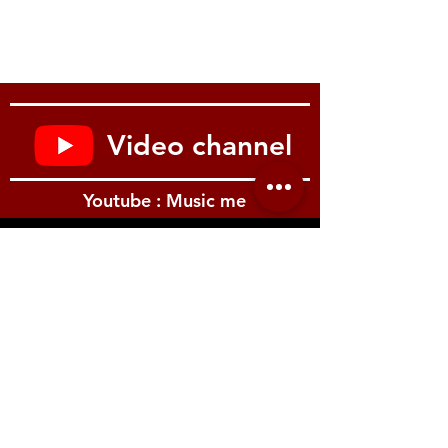
BUILT-IN SONGS
100 (Song Bank)
LESSON FUNCTION
Lesson Lite
Lesson Part Select
(Right hand, Left
hand, Both hands)
Repeat
Video channel
Performance
Evaluation
Voice Fingering
Youtube : Music me
Guide
OTHER FUNCTIONS
Dance Music Mode
Rhythm/ Song Bank
controller
รีวิว Youtube
KEY TRANSPOSE
±1 octave (-12 to 0 to
+12 semitones)
TUNING CONTROL
A4 = 415.5 to 465.9 Hz
(Initial Default: 440.0
Hz)