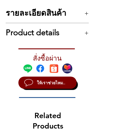
ได้ถึง 120 เสียง พร้อมกับ 70 จังหวะ
และยังเอาใจขาแดนซ์ด้วยการใส่
รายละเอียดสินค้า
จังหวะเพลงแดนซ์ถึง 50 จังหวะมาให้
ด้วย สามารถเป็นคีย์บอร์ดสำหรับ
รายละเอียดคีย์บอร์ด
Casio CTK 1550
นักเรียนได้กับฟังก์ชั่นฝึกสอนที่มีมาใน
Product details
คีย์แบบเปียโน 61 คีย์
เครื่องและเพลงสาธิตถึง 100 เพลง ให้
โพลีโฟนีสูงสุด 32 เสียง
คำแนะนำที่ถูกต้องกับการเล่นทั้งมือ
โทนเสียง 120 โทน
Features
ซ้ายมือขวา รวมไปถึงมีคะแนน
70 จังหวะในเครื่อง, 50 จังหวะเพลงแดนซ์
Dance Music Mode
ประเมินความสามารถ ดอกลำโพง
โหมด: คอร์ด CASIO, ฟิงเกอร์ 1, ฟิงเกอร์ 2
สั่งซื้อผ่าน
Easy dance tune playback – Just touching
(ปิดลำดับ 6), ฟิงเกอร์ 3 (เปิดเบส), คอร์ด
ขนาด 10 ซม. ให้เสียงชัดทุกตัวโน๊ต
the keys is all it takes to play dance music
แบบ Full Range
expressing a DJ mood. Or you can use
ปุ่มควบคุม: Start/Stop, Synchro/Fill-in
Build-up Play to apply sound effects
เพลงสาธิต 100 เพลง
ให้เราช่วยไหม..
characteristic of dance music for even more
ฟังก์ชันบทเรียนมีแบบ Lesson Lite, การ
fun.
เลือกส่วนบทเรียน (มือขวา, มือซ้าย, สอง
[Availability] CTK-3500, CTK-2550, CTK-2500,
มือ), เล่นซ้ำ, ประเมินความสามารถการเล่น
CTK-1550, CTK-1500, LK-265, LK-190, LK-
และ คำแนะนำระบบนิ้วที่ถูกต้องด้วยเสียง
136, LK-135
มีโหมดเพลงแดนซ์
Related
Built-up Play
มีตัวควบคุมจังหวะ/เพลงสาธิต
Pressing the indicated black keys livens up
Products
การเปลี่ยนคีย์เพลง (Key Transpose) ตั้งแต่
the music with six dramatic sound effects!
-12 ถึง +12
Specification