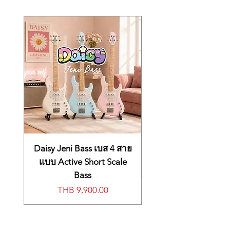
ค่าความถี่เสียง 415.5 ถึง 465.9 Hz (ค่าที่ตั้ง
KEYBOARD
61 piano-style keys
ไว้ตอนเริ่มต้น: 440.0 Hz)
ลำโพงขนาด 10 ซม. 2 ดอก
MAXIMUM
32
กำลังไฟลำโพง 2W+2W
POLYPHONY
มีช่องเสียบหูฟัง/เอาต์พุต หัวเสียบสเตอริโอ
มาตรฐาน
TONES
120 built-in tones
ใช้อแดปเตอร์ขนาด 9.5V DC รุ่น AD-
E95100L หรือแบตเตอรี่ขนาด AA 6 ก้อน
RHYTHMS/PATTERNS
70 built-in rhythms, 50
ขนาด 946 x 307 x 92 มม.
Dance Music rhythms
น้ำหนัก 3.3 กก.
อุปกรณ์แถมเป็นขาตั้งโน๊ตเพลง
AUTO
Modes: CASIO
ACCOMPANIMENT
Chord, Fingered 1,
Fingered 2 (6th off),
Daisy Jeni Bass เบส 4 สาย
Fingered 3 (on
แบบ Active Short Scale
bass), Full Range
Bass
Chord
Controllers:
Price
THB 9,900.00
Start/Stop,
Synchro/Fill-in