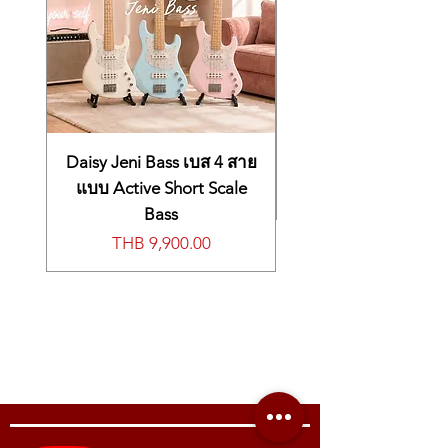
Aggressive & Classic Aesthetic:
轻量化且轻松的演奏体验： 采用泡桐木
แนวเพลง ตั้งแต่เสียง Clean ใสๆ ไปจนถึง
ยังให้สัมผัสการเล่นที่ลื่นไหลไม่เหนียวมือ
Equipped with a Red Tortoise pickguard
(Paulownia) 琴体，整体重量极轻。纤细 C
เสียงแตกที่ทรงพลัง
ครับ
and black pickup covers, creating a bold,
型琴颈专为舒适感设计，是初学者和长时
modern, and premium appearance that
间练习的理想选择。
🛠️ ข้อมูลจำเพาะโดยละเอียด (Specifications)
stands out from standard designs.
多功能 HSS 音色： HSS 拾音器配置配合
🔸 บอดี้ และรูปลักษณ์ (Body & Appearance)
Lightweight & Effortless Playability: Built
5 档开关，涵盖了从晶莹剔透的清音到高
ทรงบอดี้: Standard ST (ทรง Stratocaster
with a Paulownia wood body for an ultra-
能量、强有力的失真音色，足以驾驭各种
คลาสสิก)
lightweight feel. The Slim C-shape neck
Daisy Jeni Bass เบส 4 สาย
音乐流派。
วัสดุบอดี้: ไม้พอลโลเนีย (Paulownia Wood)
is designed for maximum comfort,
🛠️ 详细规格 (Specifications)
น้ำหนักเบาพิเศษ เล่นสบายไม่ล้าไหล่
แบบ Active Short Scale
making it the perfect choice for
🔸 琴体与外观 (Body & Appearance)
การเคลือบผิว: แบบกิ้งก่าเคลือบเงา
beginners and long practice sessions.
Bass
琴体形状： 标准 ST (经典 Stratocaster 型)
(Chameleon Gloss) เปลี่ยนสีได้ระหว่าง
Versatile HSS Sound: The HSS pickup
Price
THB 9,900.00
琴体材质： 泡桐木 (Paulownia Wood) - 极
Gold และ Green Gold ตามมุมแสง
configuration combined with a 5-way
轻且舒适
ปิ๊กการ์ด: ลายกระแดง (Red Tortoise
selector switch covers a wide range of
表面处理： 变色龙亮面 (Chameleon
Pickguard) ให้ลุคพรีเมียมและดุดัน
genres—from crystal-clear cleans to
Gloss) - 在金与绿金之间幻变
🔸 คอ และฟิงเกอร์บอร์ด (Neck &
high-energy, powerful distortion.
护板材质： 红玳瑁 (Red Tortoise) - 营造
Fingerboard)
🛠️ Detailed Specifications
高级、霸气的视觉感
วัสดุคอ: ไม้โรสเต็ดเมเปิ้ล (Roasted Maple)
🔸 Body & Appearance
🔸 琴颈与指板 (Neck & Fingerboard)
ผ่านการอบความร้อน แข็งแรง ทนทานต่อ
Body Shape: Standard ST (Classic
琴颈材质： 烤枫木 (Roasted Maple) - 高
สภาพอากาศ
Stratocaster)
稳定性且耐候性强
ทรงคอ: C Shape แบบ Slim คอเล็ก จับง่าย
Body Material: Paulownia Wood (Ultra-
琴颈形状： 纤细 C 型 (Slim C Shape) - 优
สบายมือ เหมาะสำหรับคนมือเล็กและมือ
lightweight & Comfortable)