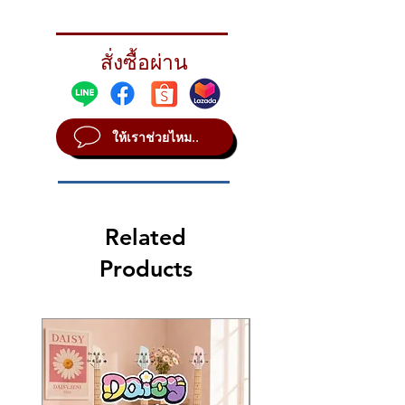
Kazuki First Motive FMT-04 Chameleon 将酷
กการ์ดลายกระแดง (Red Tortoise) ที่ตัดกับสี
Green Gold depending on the light and
炫程度提升到了新的高度。其独特的
บอดี้ได้อย่างลงตัว
❓ FAQ (คำถามที่พบบ่อย)
angle, offering a futuristic and high-end
Chameleon Metallic（变色龙金属漆） 涂
🌟 ไฮไลท์เด่นของ Kazuki First Motive FMT-04
Q: สี Chameleon (กิ้งก่า) ของรุ่น FMT-04 เป็น
look usually found on boutique guitars.
装，能够随着光线和角度的变化，在金色
สั่งซื้อผ่าน
Chameleon
อย่างไร?
Combined with a Roasted Maple Neck and
(Gold) 与绿金色 (Green Gold) 之间幻变。这
สี Chameleon Gloss สุดล้ำ: โดดเด่นด้วยสี
A: เป็นสี Metallic พิเศษที่มีคุณสมบัติหักเห
a striking Red Tortoise pickguard, this guitar
种通常只出现在高端定制吉他上的前卫色彩，
เคลือบเงาแบบ "กิ้งก่า" ที่จะเปลี่ยนสีจาก
แสงครับ เมื่อคุณขยับตัวหรือเปลี่ยนมุมมอง
perfectly balances aggressive style with
结合了烤枫木 (Roasted Maple) 琴颈与亮眼的
ทองเป็นเขียวทองภายใต้แสงที่แตกต่างกัน
สีจะเหลือบไปมาระหว่างสีทองและสีเขียว
classic playability at an affordable price.
红玳瑁 (Red Tortoise) 护板，完美平衡了霸气
ให้เราช่วยไหม..
มอบเอกลักษณ์ที่ไม่ซ้ำใครบนเวที
ทอง (Gold to Green Gold) ทำให้กีตาร์ดูมี
🌟 Key Highlights of the Kazuki First Motive
的外观与经典的演奏感，且价格极具吸引力。
Roasted Maple Neck & Fingerboard: ไม้
มิติและดูแพงมากครับ
FMT-04 Chameleon
🌟 Kazuki First Motive FMT-04 Chameleon 的
Q: ทำไมต้องใช้ปิ๊กการ์ดลายกระแดง (Red
คอเมเปิ้ลที่ผ่านการอบความร้อนสูง ช่วยให้
Cutting-Edge Chameleon Gloss:
核心亮点
Tortoise) กับสีนี้?
ไม้คงทนต่อสภาพอากาศ แข็งแรง และให้
Features an iridescent "Chameleon"
前卫变色龙亮面涂装： 具有幻彩效果
เสียงที่นิ่ง ชัดเจน และกังวาน
A: การจับคู่สี Chameleon เข้ากับปิ๊กการ์
finish that shifts from Gold to Green
的“变色龙”饰面，在不同光线下展现金色
Related
ดีไซน์ดุดันและคลาสสิก: มาพร้อมปิ๊กการ์
ดลายกระแดง เป็นดีไซน์ที่ตั้งใจให้กีตาร์ดูมี
Gold under different lighting. This
与绿金色的交替。这种独特的视觉效果让
ดลายกระแดง (Red Tortoise) และฝาครอบ
ความเป็น Custom และดูดุดันมากขึ้นครับ
unique visual effect ensures you own the
Products
你在舞台上拥有独一无二的存在感。
ปิ๊กอัพสีดำ ให้ลุคที่ดูดุดัน ทันสมัย และ
สีแดงของลายกระจะตัดกับสีเหลือบทองของ
stage with a one-of-a-kind look.
烤枫木琴颈与指板 (Roasted Maple)： 经
พรีเมียม
บอดี้ได้อย่างลงตัวและดูพรีเมียมสุดๆ
Roasted Maple Neck & Fingerboard: The
过高温热处理的枫木琴颈提供了卓越的耐
Q: คอ Roasted Maple ในราคานี้คุ้มค่า
เล่นง่าย น้ำหนักเบา: บอดี้ไม้พอลโลเนีย
heat-treated maple neck provides
候性和稳定性。它能发出稳定、清晰且共
อย่างไร?
(Paulownia) น้ำหนักเบาพิเศษ พร้อมคอทรง
superior weather resistance and
振良好的音色，是专业乐手的青睐之选。
Slim C ที่ออกแบบมาให้จับสบาย เหมาะ
A: คุ้มค่ามากครับ เพราะปกติไม้คอที่ผ่าน
durability. It delivers a stable, clear, and
霸气与经典的完美融合： 配备红玳瑁护板
สำหรับมือใหม่ที่ต้องการการหัดเล่นที่ราบรื่น
การอบความร้อนสูง (Roasted) จะมีความ
resonant tone that is highly sought after
和黑色拾音器盖，营造出大胆、现代且高
ความหลากหลายของเสียง (HSS): ปิ๊กอัพ
เสถียรมากกว่าไม้ทั่วไป ไม่ค่อยบิดงอง่ายเมื่อ
by professionals.
级的外感，在常规设计中脱颖而出。
แบบ HSS พร้อมสวิตช์ 5 ทาง ครอบคลุมทุก
เจอความชื้นหรืออากาศเปลี่ยนในไทย แถม