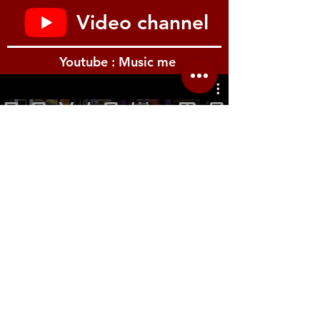
Video channel
Youtube : Music me
รีวิว Youtube
Location.me
22 Sirindhorn 3