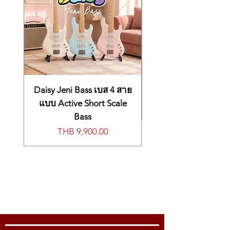
Daisy Jeni Bass เบส 4 สาย
แบบ Active Short Scale
Bass
Price
THB 9,900.00