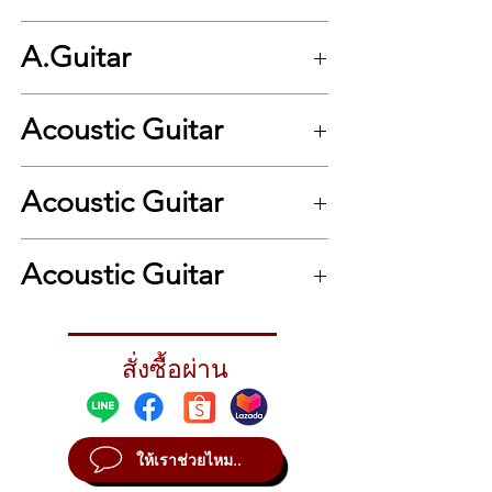
Mantic GT-1G กีตาร์โปร่ง 41 นิ้ว ทรง Grand
A.Guitar
Auditorium ไม้แองเกิลแมนสปรูซ/เชอร์รี่วู้ด
สูง 41 นิ้ว ทรง Grand Auditorium 20 เฟร็ต
ด้านหน้า: ไม้แองเกิ้ลแมนสปรูซ (Engleman
Acoustic Guitar
Spruce)
ด้านหลัง: ไม้เชอร์รี่วู้ด (Cherry Wood)
ด้านข้าง: ไม้เชอร์รี่วู้ด (Cherry Wood)
.
คอ: ไม้นาโต้ (Nato)
Acoustic Guitar
ฟิงเกอร์บอร์ด: โรสวู้ด
บริดจ์: โรสวู้ด
.
ลูกบิด: โลหะโครเมียม (Chrome Diecast)
Acoustic Guitar
การเคลือบ: ด้าน (Satin Finish)
มีเหล็กดามคอ สามารถปรับแต่งทัชชิ่ง
(ระยะห่างระหว่างสายและฟิงเกอร์บอร์ด)
หนัก 1.82 Kg.
สั่งซื้อผ่าน
สูง 101 cm.
กว้าง 41 cm.
หนา 11.5 cm.
คอยาว 46 cm
ให้เราช่วยไหม..