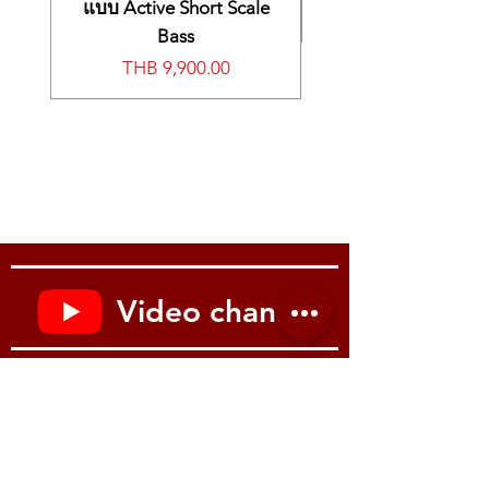
แบบ Active Short Scale
Bass
Price
THB 9,900.00
Video channel
Youtube : Music me