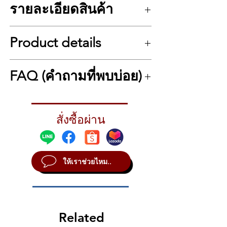
รายละเอียดสินค้า
NUX WK-520 คือดิจิทัลเปียโนดีไซน์
Upright ที่มาพร้อมคีย์ 88 คีย์แบบ
รายละเอียด NUX WK-520
Hammer Action ให้สัมผัสใกล้เคียงแก
Product details
สไตล์ เปียโนแบบอัพไลท์
รนด์เปียโนจริง มีลำโพงในตัว, แป้น
จำนวนแป้นคีย์ 88 คีย์ แบบ scaled hammer
เหยียบ 3 แป้น (Soft, Sostenuto,
action
Tech Specs
Sustain), และฟังก์ชันพื้นฐานครบถ้วน
FAQ (คำถามที่พบบ่อย)
ซาวน์ชิป รุ่น Dream 5708 DSP มี 300 เสียง
Style：
Upright,
สำหรับการเรียนเปียโนที่บ้าน
ในตัว เสียงริทึ่ม 100 เสียงเดโม 52 เพลง
Keyboard：
88-keys scaled hammer
โพลีโฟนี 180 ถึง 189 เสียง
มาพร้อมฟังก์ชันบันทึกเสียง, เมโทรน
action keyboard
NUX WK-520 เหมาะกับใคร?
การเชื่อมต่อแบบไวเรส Bluetooth 4.0
Sound Chip：
Dream 5708 DSP, 300 built-
อม, โหมด Duet สำหรับเรียนพร้อมกัน 2
→ เหมาะกับผู้เริ่มต้น, นักเรียนดนตรี หรือ
การแสดงผล 7 เซ็กเมนต์ x 3 แบบ LED
in tones, 100 built-in Rhythm and 52
สั่งซื้อผ่าน
ครอบครัวที่ต้องการเปียโนไฟฟ้าดีไซน์
คน, USB MIDI เชื่อมต่อกับคอมพิวเตอร์
ชุดเสียงฝึกฝน 88 เซ็ท x 2 คอลัมน์
demo songs
คลาสสิกในงบคุ้มค่า
หรือแอปดนตรีได้อย่างสะดวก และ
แผงควบคุม Play/Stop, ริทึ่ม ,
Max. Polyphony：
180(189)
ดีไซน์ที่ลงตัวกับบ้านหรือห้องเรียน
Start/STOP|SYNC Start, Auto Chord,
Wireless Method：
Bluetooth 4.0
สามารถใช้กับแอปหรือโปรแกรมดนตรีได้
Variation, Intro/End, Dual keyboard,
Display：
7 segments x 3 LED
ให้เราช่วยไหม..
ไหม?
✅ คีย์ 88 คีย์ Hammer Action ถ่วงน้ำ
Metronome, Dual voice
Piano-learning Lights：
88sets x 2
→ ได้ครับ รองรับ USB MIDI ใช้งานกับ
เอฟเฟค Delay & Reverb
หนัก
columns
DAW หรือแอปอย่าง Simply Piano, Flowkey
เเพดเดิ้ล ซอร์ฟ, Sostenuto, Damper
Controls:
Play/Stop, Rhythm,
✅ ลำโพงคุณภาพสูง / แป้นเหยียบ 3
ฯลฯ
การเชื่อมต่อ DC 12V, USB MIDI, AUX IN,
Start/STOP|SYNC Start, Auto Chord,
แป้น
LINE OUT, Headphones X 2, Pedal
Variation, Intro/End, Dual keyboard,
Related
ต่างจาก NPK ซีรีส์ยังไง?
✅ ฟังก์ชันบันทึก / เมโทรนอม / โหมด
ลำโพง 4.5″ x 2 @10W
Metronome, Dual voice
→ WK-520 มีดีไซน์แบบ Upright ตั้งพื้น ขา