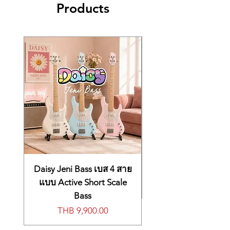
ฝึกซ้อม
Products
แหล่งจ่ายไฟ DC12V/2A
Effects：
Delay & Reverb
ตั้งในตัวและแป้นเหยียบแบบติดถาวร
✅ รองรับ USB MIDI / ดีไซน์ Upright
ขนาด 1370 x 415 x 820（mm）
Master volume control
เหมาะกับการวางประจำที่มากกว่ารุ่น NPK
เรียบหรู
น้ำหนัก 48Kg
Pedals：
Soft, Sostenuto, Damper
ที่เน้นพกพา
Connections：
DC 12V, USB MIDI,
AUXIN, LINE OUT, Headphones X 2,
Pedal
Speakers：
4.5” x 2 @10W
Power supply：
DC12V/2A
Dimensions(W x D x H)：
1370 x 415 x
820（mm）
Weight：
48Kg
Daisy Jeni Bass เบส 4 สาย
แบบ Active Short Scale
Bass
Price
THB 9,900.00