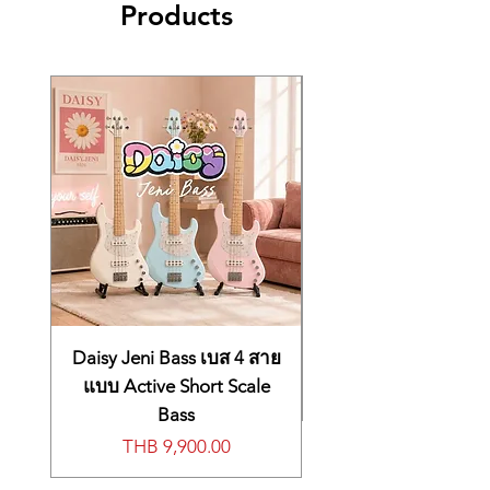
Products
Output 3 ช่อง
killer set of acoustic sounds, drums, and
มีช่องเสียบหูฟัง
much more.
ใช้ USB ได้ทั้งแบบ A และ B
And you can add even more sounds via the
มีช่องเสียบ MIDI
FA-07’s internal wave sound expansion slots.
ใช้อแดปเตอร์ DC 9 V
And if that wasn’t enough, the FA-07 comes
loaded with 16 independent MFX engines,
six COMP+EQ processors, a TFX (total
effects) section, global EQ, chorus, and
reverb. Talk about creative possibilities!
Tech Specs
Type:
Music Workstation
Sound Engine Type(s):
SuperNATURAL
Synth, XV-5080 PCM, GM2 Compatible
Number of Keys:
76
Type of Keys:
Semi-weighted, velocity
Daisy Jeni Bass เบส 4 สาย
sensitive
Other Controllers:
แบบ Active Short Scale
1 x Pitchbend/Mod
Wheel, 1 x D-Beam, 16 x Sample Pads
Bass
Polyphony:
128 Notes
Price
THB 9,900.00
Number of Presets:
2000+
Effects Types:
16 x Multi-FX Engines, 6 x