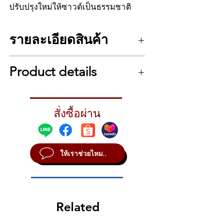
ปรับปรุงใหม่ให้ซาวด์เป็นธรรมชาติ
มากขึ้น ครบเครื่องด้วยเสียง ซินธ์, อะคู
สติก และเสียงกลอง โดยเฉพาะเสียง
รายละเอียดสินค้า
กลองมีความพิเศษที่สามารถปรับ EQ
ได้ด้วย เอฟเฟคที่มีมาให้มีทั้ง
รายละเอียดคีย์บอร์ด Roland FA-07
แบบ Chorus, Delay หรือถ้าใครชอบ
Product details
แป้นคีย์ 76 แป้น ตามแรงกดนิ้วมือ
แบบมัลติก็มีแบบ FX มาให้เป็นทางเลือก
แบบ semi-weighted
เชื่อมต่อได้ทั้งระบบ MIDI และ USB
ซาวด์ GM2 ให้เสียงที่เป็นธรรมชาติ
Packed with the sounds and FX you need
รวมถึงเป็น Work Station ด้วยการ
โพลีโฟนีสูงสุด 128 เสียง
for any genre
ทำ Sampling และซีเควนท์ได้ ครบ
16 พาร์ท
สั่งซื้อผ่าน
The conventional wisdom at Sweetwater is
มีเสียง ซินธ์, อะคูสติก และเสียงกลอง
เครื่องงานละเอียดพร้อมทำเพลงแบนี้
that even the best keyboard workstation
มีวงล้อ Pitchbend/Mod Wheel
isn’t worth much without the right sounds.
กับราคาเบาๆที่มองยังไงก็คุ้มค่า
ตั้งค่า Preset ได้มากกว่า 2000 เสียง
That’s why keyboardists here are
เอฟเฟค FX 16 แบบ และ Chorus, Delay ใน
ให้เราช่วยไหม..
enthusiastic about the FA-07. This amazing
ตัว
keyboard comes loaded with over 2,000
เสียงกลอง 6 แบบรวมถึงปรับ EQ ได้
sounds taken straight from Roland’s flagship
ซีเควนท์ ได้ 16 แทร็ค
INTEGRA-7 sound module. This includes
Sampling ไฟล์ .wav ในรูปแบบ 16 บิท
Roland’s complete SuperNATURAL synth
เก็บไฟล์รูปแบบ SDHC card
Related
engine (giving the FA-07 the capacity to
Input 2 ช่อง
download entirely new synth sounds) plus a