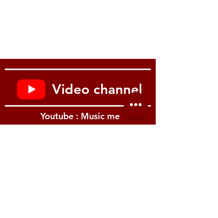
COMP+EQ Processors for Drums, Master
EQ, Chorus, Reverb
Arpeggiator:
Yes
Sequencer:
16-track
Sampling:
16-bit/44.1kHz (WAV,AIFF, MP3
import)
Audio Playback:
Yes
Storage:
SDHC card slot
Video channel
Audio Inputs:
1 x 1/4″ (guitar/mic), 1 x
1/8″ (line)
Audio Outputs:
2 x 1/4″ (left, right), 1 x
Youtube : Music me
1/4″ (sub out)
Headphones:
1 x 1/4″
USB:
1 x Type A, 1 x Type B
MIDI I/O:
In/Out
Pedal Inputs:
3 x 1/4″ (ctrl 1, ctrl 2, hold)
Expansion:
2 x Virtual SRX Slots
รีวิว Youtube
Power Supply:
9V DC 1300mA power
supply (included)
Height:
4.25″
Width:
48.5″