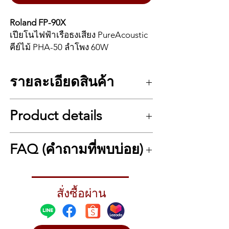
Roland FP-90X
เปียโนไฟฟ้าเรือธงเสียง PureAcoustic
คีย์ไม้ PHA-50 ลำโพง 60W
Roland FP-90X คือดิจิทัลเปียโนระดับ
รายละเอียดสินค้า
สูงสุดในตระกูล FP จาก Roland ที่ใช้
แป้นคีย์ PHA-50 ผสมไม้ให้สัมผัสสมจริง
• เปียโนไฟฟ้า 88 คีย์มาตรฐาน
พร้อมระบบเสียง PureAcoustic Piano
Product details
Modeling ที่ให้เสียงเปียโนแกรนด์อย่าง
• ระบบคีย์ PHA-50 Hybrid Structure พร้อม
มีมิติ
ESCAPEMENT ผิวสัมผัสเหมือนงาช้างให้น้ำ
FP-90X 88-Key Digital Piano Specifications:
มาพร้อมลำโพง 4 ตัว (60W), รองรับ
FAQ (คำถามที่พบบ่อย)
หนักและการตอบสนองการเล่นแบบในแกรนด์
Sound Generator
Bluetooth Audio/MIDI, USB Audio
เปียโน
Piano Sound
Interface, Line Out และ Headphone 3
Piano Sound: PureAcoustic Piano
Roland FP-90X เหมาะกับใคร?
• ปรับน้ำหนัก ทัชชิ่งการตอบสนองได้ละเอียด
Modeling
ช่อง เหมาะกับผู้เล่นมืออาชีพ ครูดนตรี
→ เหมาะกับมืออาชีพ ครูดนตรี หรือบ้านที่
ถึง 100 ระดับ
Max. Polyphony
สั่งซื้อผ่าน
ต้องการคุณภาพเสียงสูงสุดในขนาด
หรือบ้านที่ต้องการคุณภาพเสียงสูงสุด
Piano:Limitless (Solo playing using No.1
กะทัดรัด
• เสียงเปียโนระบบ SuperNATERAL Piano
to No.8 tones in piano category)
✅ คีย์ไม้ผสม PHA-50 พร้อม Ivory Feel
Modeling เทคโนโลยีขึ้นสูงของ Roland ใน
Other: 256
ต่างจาก FP-60X ยังไง?