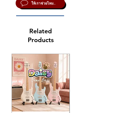
✅ ระบบเสียง PureAcoustic Piano
การสร้างเสียงเปียโนอย่างเป็นธรรมชาติ พร้อม
Tones
ให้เราช่วยไหม..
→ FP-90X ใช้คีย์ไม้ PHA-50, ระบบเสียง
Modeling
เสียงเครื่องดนตรีอื่น รวม 350 ชนิด
Piano: 20 tones
PureAcoustic, ลำโพงใหญ่กว่า (60W vs
✅ ลำโพง 60W (2-way, 4 speakers)
E.Piano: 18 tones
26W) และมีช่องต่อมากกว่า
• ใช้งานง่าย มีปุ่มควบคุมการทำงานต่างๆของ
Organ: 18 tones
✅ Bluetooth Audio/MIDI, USB Audio
เครื่อง หน้าจอ Graphic LCD 132 × 32 dots
Strings/Pad: 27 tones
ใช้บันทึกเสียงหรือเชื่อมกับ DAW ได้ไหม?
Interface, Line Out
แสดงรายละเอียดทุกฟังชั่น
Synth/Other: 279 tones (including 8
Related
→ รองรับ USB Audio/MIDI, Bluetooth,
drum sets, 1 SFX set)
Line Out ใช้งานกับคอมพิวเตอร์หรือ DAW
Products
• สามารถเล่นผสมเสียง Layer และ Split แบ่ง
Ambience
ได้เต็มระบบ
เสียงมือซ้าย-ขวา และแบบ Twin Piano
PureAcoustic Ambience
Type: Studio, Lounge, Concert Hall,
• มีเมโทรนอมให้จังหวะ พร้อมเพลงตัวอย่างใน
Wooden Hall, Stone Hall, Cathedral
เครื่อง 10 เพลง
Depth: 11 types
My Stage
• บันทึกการเล่นเป็น Audio File ลงใน USB
12 types
Flash Memory ได้ทันที หรือบันทึกลงในตัว
Keyboard
เครื่อง รูปแบบ MIDI สูงสุด 70,000 ตัวโน้ต
Keyboard
PHA-50 Keyboard: Wood and Plastic
• ช่องต่อ USB Memory สำหรับเก็บเพลงเพิ่ม
Hybrid Structure, with Escapement and
เติม พร้อม USB Port ใช้งานกับโปรแกรม
Ebony/Ivory Feel (88 keys)
คอมพิวเตอร์
Speaker System
Speakers