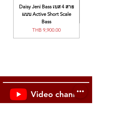
• เชื่อมต่อโทรศัพท์มือถือและแท็บเล็ต ทั้ง
Speakers: 8 x 12 cm (3-3/16 x 4-3/4
Android และ ios ผ่านทาง Bluetooth ได้ทั้ง
Daisy Jeni Bass เบส 4 สาย
inches) x 2 (with speaker box)
แบบ Audio/MIDI
Dome Tweeters: 2.5 cm (1 inches) x 2
แบบ Active Short Scale
Rated Power Output
Bass
• ใช้คู่กับแอพ Piano Every Day และ Piano
25 W x 2
Price
THB 9,900.00
Designer เพื่อควบคุมการทำงานของเครื่อง
5 W x 2
การเล่นจังหวะ
Headphones
Headphones Acoustic Projection
• ให้เสียงเปียโนที่สมจริง ด้วยลำโพงสเตอริโอ
Bluetooth
ขนาด (8 cm.x × 12 cm.) × 2 และ Tweeter
Audio: Bluetooth Ver 3.0 (Supports
2.5cm x 2 กำลังขยายรวม 60w.
SCMS-T content protection)
MIDI: Bluetooth Ver 4.0
• มีช่อง Output ขนาด 1/4 inch (L/mono,R)
Compatible Android / iOS Apps (Roland)
และมีช่องต่อไมค์ สำหรับไมค์โครโฟนและ
Piano Every Day
เอฟเฟกเสียงร้อง
Piano Designer
Data Playback
Video channel
• มีให้เลือกทั้งสีขาว (wh) และ สีดำ (bk)
-Playable Software
Standard MIDI Files (Format 0, 1)
Youtube : Music me
Audio File (WAV: 44.1 kHz, 16-bit linear
format, MP3: 44.1 kHz, 64 kbps - 320
kbps, requires USB flash drive)
Recorder