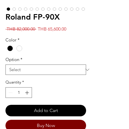
Roland FP-90X
Regular
Sale
 THB 82,000.00 
THB 65,600.00
Price
Price
Color
*
Option
*
Quantity
*
Add to Cart
Buy Now