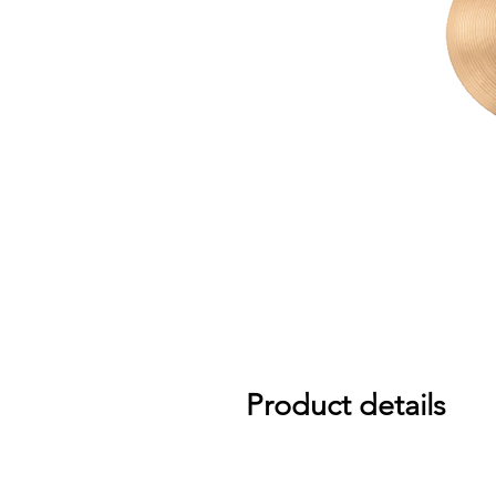
Product details
Explosive response is fast, full, an