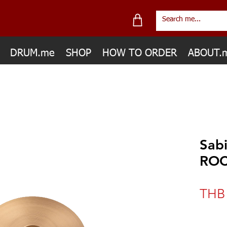
DRUM.me
SHOP
HOW TO ORDER
ABOUT.
Sab
ROC
THB 