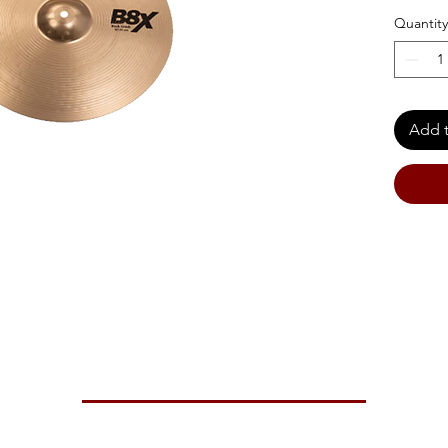
Quantity
Add t
d powerful, for total presence and penetrating power.