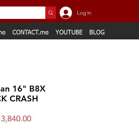
Log In
me
CONTACT.me
YOUTUBE
BLOG
ian 16" B8X
K CRASH
Price
3,840.00