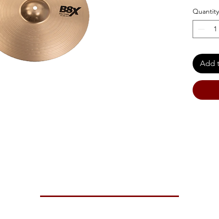
Quantity
Add t
 makes this a cutting crash.