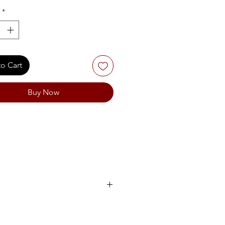
*
o Cart
Buy Now