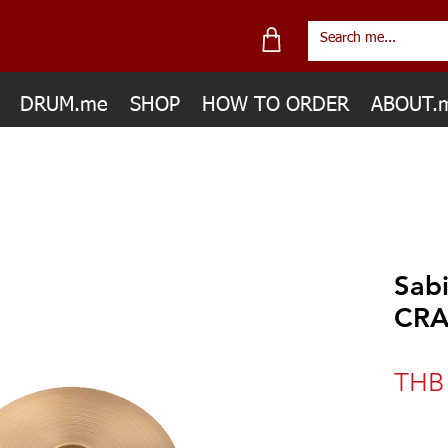
DRUM.me
SHOP
HOW TO ORDER
ABOUT.
Sab
CR
THB 