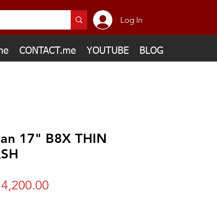
Log In
me
CONTACT.me
YOUTUBE
BLOG
ian 17" B8X THIN
ASH
Price
4,200.00