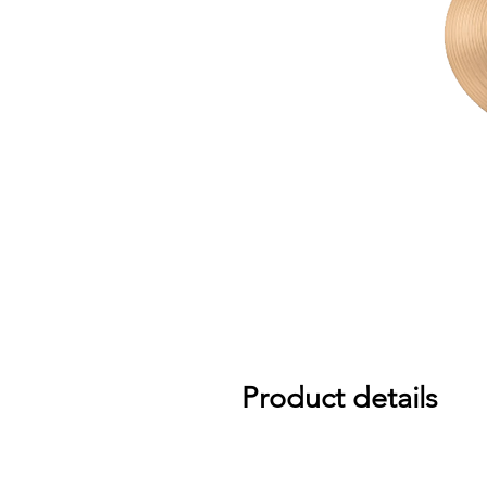
Product details
Fast, punchy, bright and loud attack