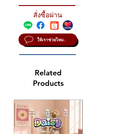
Clean and solid sticking with a crisp, solid
bell, for total clarity at all volumes.
สั่งซื้อผ่าน
STYLE Focused
METAL B8
SOUND Bright
ให้เราช่วยไหม..
WEIGHT Heavy
Related
Products