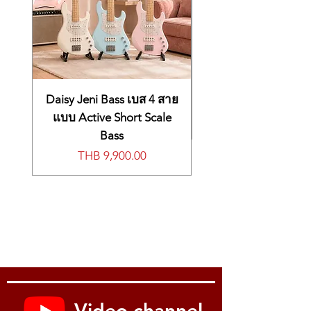
Daisy Jeni Bass เบส 4 สาย
แบบ Active Short Scale
Bass
Price
THB 9,900.00
Video channel