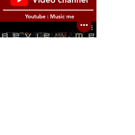
Youtube : Music me
รีวิว Youtube
Location.me
22 Sirindhorn 3
Bangbumru Bangphat