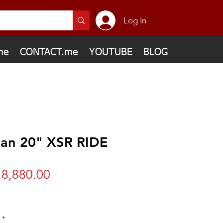
Log In
me
CONTACT.me
YOUTUBE
BLOG
ian 20" XSR RIDE
Price
8,880.00
*