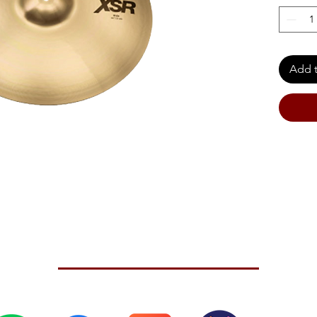
Add t
nd tonal wash