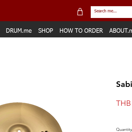
DRUM.me
SHOP
HOW TO ORDER
ABOUT.
Sab
THB 
Quantity