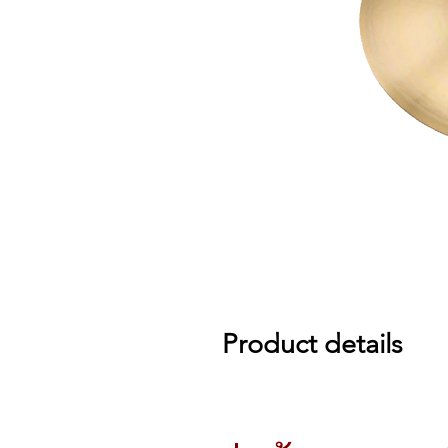
Product details
A tasty balance of stick definition a
STYLE Vintage