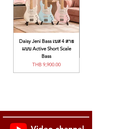
Daisy Jeni Bass เบส 4 สาย
แบบ Active Short Scale
Bass
Price
THB 9,900.00
Video channel