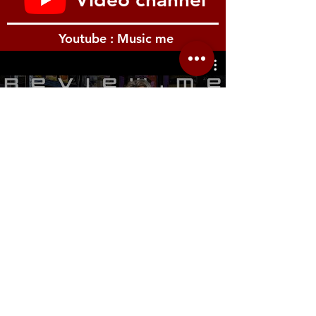
Youtube : Music me
รีวิว Youtube
Location.me
22 Sirindhorn 3
Bangbumru Bangphat