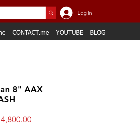
Log In
me
CONTACT.me
YOUTUBE
BLOG
ian 8" AAX
ASH
Price
4,800.00