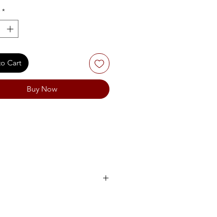
*
o Cart
Buy Now