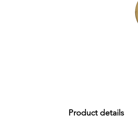
Product details
Extremely fast and very bright, with