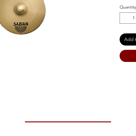
Quantity
Add t
 strong penetrating cut.