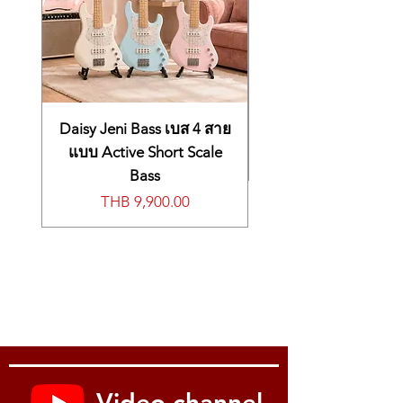
Daisy Jeni Bass เบส 4 สาย
แบบ Active Short Scale
Bass
Price
THB 9,900.00
Video channel