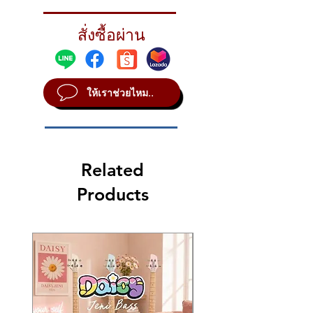
20" XSR ROCK RIDE
Catalog Id
XSR2014B
สั่งซื้อผ่าน
Heavy weight means more metal for highly-
defined stick
STYLE Vintage
SOUND Bright
ให้เราช่วยไหม..
WEIGHT Heavy
Related
Products