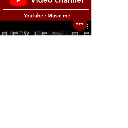
Youtube : Music me
รีวิว Youtube
Location.me
22 Sirindhorn 3
Bangbumru Bangphat