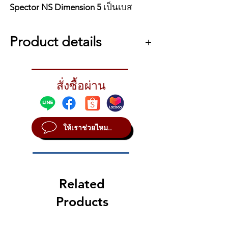
Spector NS Dimension 5
เป็นเบส
ไฟฟ้า 5 สาย ที่ออกแบบมาเพื่อนัก
ดนตรีสมัยใหม่ โดยเฉพาะในแนวร็อก
Product details
เมทัล และโปรเกรสซีฟ
เบสไฟฟ้า Spector NS Dimension 5 – Super
Faded Black Gloss
สั่งซื้อผ่าน
Specifications
Body
Body Shape: Double Cutaway
Body Material: Swamp Ash
ให้เราช่วยไหม..
Body Top: Poplar Burl
Body Finish: Gloss Polyurethane
Neck
Material: 5Pc Maple/Wenge
Scale Length: 34″-37″ Multi-scale
Related
Neck Shape: Modern D
Neck Joint: Neck-through
Products
Fingerboard Material: Wenge
Fingerboard Radius: 16″
Number of Frets: 24