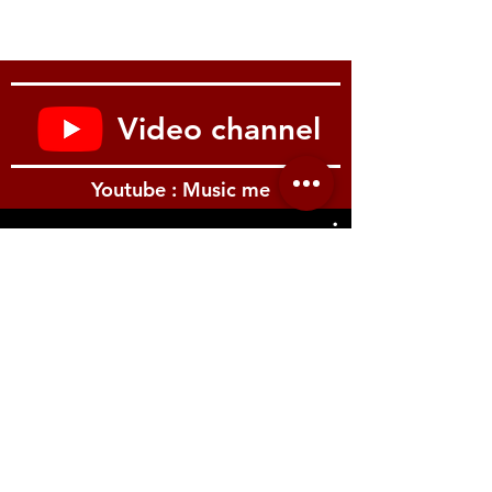
Miscellaneous
Strings Gauge: D’Addario XL Nickel 45-
130
Case/Gig Bag: Gig Bag
Video channel
Youtube : Music me
รีวิว Youtube