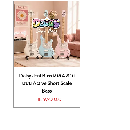
Frets: Medium Jumbo Nickel
Nut Material: Graphite
Nut Width: 1.81″
Side Position Mark: Luminlay Dots
Inlays: Offset White Dots
Hardware
Finish: Black
Bridge: Individual Brass Saddles
Tuning Machines: Spector Sealed Die-
Cast
Electronics
Bridge Pickup: Fishman Fluence
Daisy Jeni Bass เบส 4 สาย
Humbucker
Neck Pickup: Fishman Fluence
แบบ Active Short Scale
Humbucker
Bass
Controls: 1 x Volume,1 Blend, Treble
Price
THB 9,900.00
Cut/Boost, Bass Cut/Boost (Push/Pull
Cut/Boost)
Switch: 3-way voice switch
Preamp System: Fishman Fluence
Pickup Configuration: HH