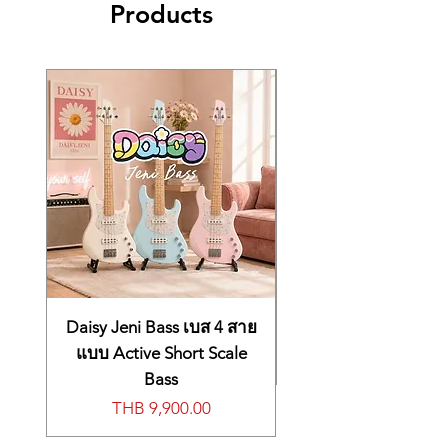
Products
Eight ด้วย Yamaha GrandTouch – S Digital
Dual, Split, Duo Voice Mode
แอมปลิฟลายเออร์ 2 ชุด (50 วัตต์ +
Piano Action ใหม่ ช่วยให้ผู้เล่นเปียโนได้รับ
Preset songs: 21 Voice Demo Songs, 50
42 วัตต์)
ประสบการณ์การเล่นที่ราบรื่น ท็อปคีย์
Piano Songs, 303 Practice Songs
ระบบลำโพง 2 ชุด (16 ซม. + 5 ซม.)
สังเคราะห์อยู่บนคีย์ Natural และ Sharp ทุกคีย์
20 Rhythms
ระบบบันทึกเสียง USB (การเล่น/
เพื่อให้สัมผัสคุณภาพคอนเสิร์ตแก่การเล่นเปีย
16-Track recording
บันทึกเสียง: WAV)
โน
USB audio recorder (WAV)
เมื่อถึงจุดสิ้นสุดของการกดแป้นพิมพ์ คุณจะรู้สึก
20 ริธึม
LC display (128 x 64)
ถึงปุ่ม "Let off" หรือการ Escapement สิ่งนี้ทำ
Bluetooth audio/midi
ระบบเสียงบลูทูธ® ในตัว
เพื่อเลียนแบบการเล่นเปียโนอะคูสติกเมื่อค้อน
3 Pedals
ระบบเชื่อมต่อแอป Smart Pianist
ถูกปล่อยออกจากส่วนควบคุมของผู้เล่นก่อนที่จะ
MIDI In / Out / Thru
แบบไร้สายผ่าน Bluetooth® MIDI
กระทบกับสาย เพื่อป้องกันความเสียหายต่อก้าน
USB to host
ค้อน
USB to device
Yamaha CFX and Bösendorfer
2 Headphone jacks
Imperial piano samples – New
Yamaha GrandTouch-S Digital Piano Action
Stereo AUX out (L / L+R, R) / AUX in
Eighty Eight individually weighted and
samples from New Technology
(Stereo Mini)
Daisy Jeni Bass เบส 4 สาย
graded keys with the New Yamaha
Speakers 2 x 50 W + 42 W
38 Different Instrument Voices
GrandTouch – S Digital Piano Action gives
Dimensions with music stand (W x D x H):
แบบ Active Short Scale
Inside
the piano player a seamless playing
1430 x 1147 x 1400 mm
Bass
20 built in rhythms & a Metronome
experience. Synthetic key tops are on every
Weight: 106 kg
2 Way sound System with
Price
THB 9,900.00
Natural and Sharp key to give a concert
Colour: Polished black
Bluetooth Audio
quality tactile feel to the pianos action.
Includes music shelf, headphone holder