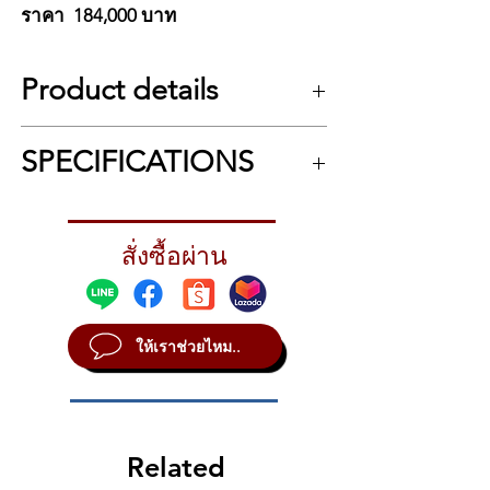
ราคา 184,000 บาท
YAMAHA CLP-765 GP White Polish
ราคา 208,000 บาท
ผ่อนชำระ10เดือน
Product details
ราคา 228,000 บาท
Yamaha CLP-765GP
…เปียโนพร้อมอื่นๆ อีก
SPECIFICATIONS
มากมาย...
แซลเพิลใหม่จากเปียโน CFX ของ
เปียโนดิจิตอล Yamaha CLP-765GP คือแกรนด์
Yamaha และ Imperial ของ
เปียโนดิจิตอลรุ่นแรกในซีรีส์ CLP Clavinova
SPECIFICATIONS
Bösendorfer เทคนิคไบเนอรอลแซม
เครื่องดนตรีนี้เป็นเปียโนโดยเฉพาะเป็นอันดับ
88-Key Grand Touch S keyboard with
พลิงใหม่จากเปียโน CFX ของ
แรกและสำคัญที่สุด
สั่งซื้อผ่าน
pressure point simulation and covers
Yamaha และ Bösendorfer
made of synthetic ivory and ebony
Yamaha CLP-765GP
…A Piano plus so much
Yamaha CFX - Bösendorfer Imperial
38 เสียง รวมถึงเปียโนฟอร์เต 2 เสียง
more…
Grand Piano Samples
(เปียโน Mozart/เปียโน Chopin)
The Yamaha CLP-765GP Digital Piano is the
ให้เราช่วยไหม..
Binaural Sampling CFX and Imperial
เทคโนโลยี VRM (Virtual Resonance
first Digital Grand Piano model in the CLP
2 Fortepiano timbres
Modeling) ที่ดียิ่งขึ้น
Clavinova Series. This instrument is first and
Extended Virtual Resonance Modelling
เทคโนโลยี Grand Expression
foremost a dedicated piano.
Smooth release
Modeling
Key-off samples
แอคชั่นเปียโนดิจิตอล Yamaha GrandTouch-S
ลิ่ม GrandTouch-S™ พร้อมคีย์ท็อป
Related
256-Voice polyphony
คีย์ที่ถ่วงน้ำหนักและให้คะแนนแยกกัน Eighty
38 Tones
ไม้มะเกลือและงาช้างสังเคราะห์