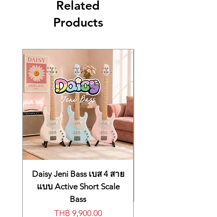
ของนักเปียโน นักออกแบบของซีรีส์ CX ได้
Related
คุณภาพสูง ดูแลง่าย แค่ใช้ผ้านุ่มเช็ดฝุ่น
สร้างเครื่องดนตรีที่สามารถเปล่งเสียงได้อย่าง
ประจำก็เพียงพอ
Products
แท้จริง
YAMAHA YAMAHA Grand Piano C3X
การรักษาธรรมเนียมดั้งเดิมเอาไว้ ไม่เหมือนกับ
PWH
การต่อต้านความเปลี่ยนแปลงแต่เป็นการค้นหา
ราคาเงินสด 1,300,000 บาท
สิ่งที่ดีที่สุดจากธรรมเนียมเดิมที่เคยเกิดขึ้น และ
ผ่อนชำระบัตรเครดิต 10 เดือน
เมื่อพูดถึงการสร้างแกรนด์ เปียโน เรื่องของ
1,430,000 บาท
เสียงและโทนที่ผู้ทะเยอทะยานเท่านั้นที่จะ
รังสรรค์ได้ เป็นเวลาเกือบครึ่งศตวรรษ ที่แก
_______________________________
รนด์เปียโนรุ่น C Series อันเป็นที่โด่งดังระดับ
____
โลกของ ยามาฮ่า ได้ผ่านการสร้างแกรนด์เปีย
เลือกการชำระได้ง่าย ตามสไตส์คุณ
โนสำหรับคอนเสริตเต็มรูปแบบรุ่น The CFX
1.
ชำระเต็มจำนวน
(เงินสด/โอน/รูด
ผ่านกระบวนการปรับแต่งอย่างค่อยเป็นค่อยไป
บัตรเครดิต)
บนฐานความรู้ เทคนิค และประสบการณ์ที่เพิ่ม
2.ชำระเงินสด 20% ส่วนที่เหลือผ่อน
ขึ้นในระยะเวลาที่ผ่านมา ด้วยช่างฝีมือที่ทุ่มเท
ชำระบัตรเครดิต 3/6/10 เดือน
ทุกอย่างที่เป็นความรู้ให้แก่การสร้างเครื่อง
ดนตรี ซึ่งเป็นก้าวที่กล้าหาญในการออกแบบ
3.ผ่อนชำระในราคาผ่อน เลือกการผ่อน
Daisy Jeni Bass เบส 4 สาย
เปียโน เพื่อให้ได้มาซึ่งความเป็นเลิศทางด้าน
ได้ 3/6/10 เดือน
เสียงดนตรี ซีรีส์ CX นี้ได้ขยายขอบเขตต่อไป
แบบ Active Short Scale
ข้างหน้า ด้วยการสร้างสรรค์เสียงที่สะอาดใส
Bass
มรดกทางดนตรีของ CFX ยังคงสืบเนื่อง
และท่วงทำนองเสียงประสานที่โปร่งใส รวมตัว
ต่อไป
Price
THB 9,900.00
กันในรูปแบบที่สง่างามที่สุด