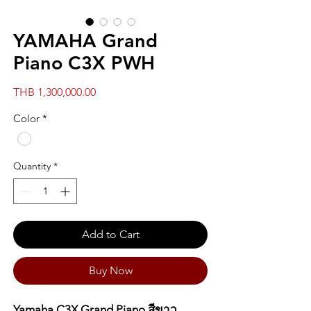
YAMAHA Grand
Piano C3X PWH
Price
THB 1,300,000.00
Color
*
Quantity
*
Add to Cart
Buy Now
Yamaha C3X Grand Piano สีขาว