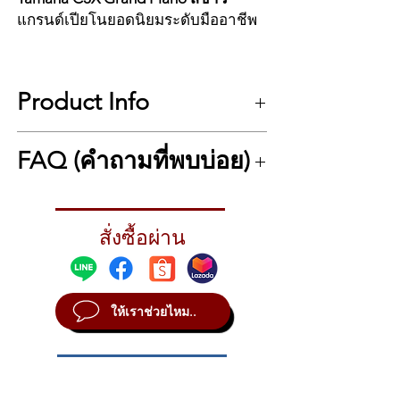
แกรนด์เปียโนยอดนิยมระดับมืออาชีพ
Yamaha C3X คือแกรนด์เปียโนระดับมือ
อาชีพ ขนาด 6’1” (186 ซม.) จากซีรีส์
Product Info
CX ที่โดดเด่นทั้งในเรื่องพลังเสียง กลไก
คีย์ที่ตอบสนองไว และดีไซน์ที่งดงาม
YAMAHA YAMAHA Grand Piano C3X PWH
รุ่นนี้มาในสีขาวเงา (Polished White -
FAQ (คำถามที่พบบ่อย)
ราคาเงินสด 1,300,000 บาท
PWH) หรูหรา มีเสน่ห์ เหมาะสำหรับ
ผ่อนชำระบัตรเครดิต 10 เดือน 1,430,000 บาท
บ้าน ห้องเรียนดนตรี หรือสตูดิโอที่
___________________________________
Yamaha C3X เหมาะกับใคร?
ต้องการเปียโนคุณภาพระดับคอนเสิร์ต
เลือกการชำระได้ง่าย ตามสไตส์คุณ
→ เหมาะกับนักเปียโนที่ต้องการเปียโน
ในขนาดพอเหมาะ
1.
ชำระเต็มจำนวน
สั่งซื้อผ่าน
(เงินสด/โอน/รูดบัตร
ระดับคอนเสิร์ตในขนาดกระทัดรัด พลัง
เครดิต)
เสียงเต็ม
2.ชำระเงินสด 20% ส่วนที่เหลือผ่อนชำระบัตร
✅ ความยาว 6’1” (186 ซม.) – เสียงเต็ม
เครดิต 3/6/10 เดือน
C3X แตกต่างจาก C2X อย่างไร?
นุ่มลึก
3.ผ่อนชำระในราคาผ่อน เลือกการผ่อนได้
ให้เราช่วยไหม..
→ C3X ขนาดใหญ่กว่า ให้เสียงที่มีมิติและ
✅ ดีไซน์หรู สีขาวเงา (Polished White)
3/6/10 เดือน
โน้ตต่ำที่ลึกกว่าชัดเจน
✅ กลไกเปียโนแบบเดียวกับ CFX
Concert Grand
มรดกทางดนตรีของ CFX ยังคงสืบเนื่องต่อไป
สีขาวดูแลยากไหม?
✅ เหมาะกับทั้งเล่นที่บ้านและเวทีแสดง
ในการออกแบบเพื่อสร้างเปียโนที่สะท้อนตัวตน
→ สี Polished White ของ Yamaha ใช้วัสดุ