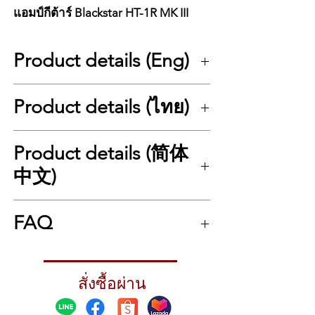
แอมป์กีต้าร์ Blackstar HT-1R MK III
Product details (Eng)
Blackstar HT-1R MK III – 1-Watt Tube Combo
Product details (ไทย)
Amp with Full Valve Tone for Home & Studio
The
Blackstar HT-1R MK III
is a 1-watt valve
guitar combo amp designed to deliver
Blackstar HT-1R MK III – แอมป์หลอด 1 วัตต์
Product details (简体
authentic tube tone at volumes perfect for
โทนหลอดเต็มร้อยสำหรับบ้าน & สตูดิโอ
home practice and studio recording. Using
Blackstar HT-1R MK III
คือแอมป์กีตาร์แบบ
中文)
Blackstar’s signature
push-pull valve power
หลอด (Valve Combo Amp) ขนาด 1 วัตต์ ที่
stage
, it provides the feel, response, and
ออกแบบมาเพื่อให้ได้โทนหลอดแท้ ๆ ในระดับ
Blackstar HT-1R MK III – 1 瓦全电子管音箱，
natural compression of a high-powered
เสียงที่เหมาะกับการซ้อมที่บ้านและงานบันทึก
FAQ
适合家庭练习与录音室使用
tube amp — but at levels that won’t disturb
เสียงในสตูดิโอ โดยใช้ภาคขยายเสียงแบบ
Blackstar HT-1R MK III
是一款 1 瓦电子管吉
the neighbors.
Push-Pull Design
อันเป็นเอกลักษณ์ของ
他音箱，专为在低音量下呈现真实电子管音色
The HT-1R MK III comes loaded with
Q1: HT-1R MKIII เหมาะกับใคร?
Blackstar ช่วยให้ได้ความรู้สึก การตอบสนอง
而设计，非常适合家庭练习及录音室录音。采
modern features such as
A: เหมาะกับผู้เล่นที่ต้องการแอมป์หลอดเสียงดี
CabRig™ IR
และการบีบอัดของเสียงแบบแอมป์หลอดกำลัง
用 Blackstar 标志性的
สั่งซื้อผ่าน
推挽式（Push-Pull）电
cabinet simulation
สำหรับซ้อมในบ้านและอัดเสียงโดยไม่ต้องเปิด
,
USB-C audio output
,
ขับสูง — แต่สามารถใช้งานแบบไม่รบกวน
子管功放结构
，带来如同大功率电子管音箱的
studio-grade reverb, and a built-in load
ดังมาก
เพื่อนบ้าน
手感、动态与自然压缩，但音量控制得当，不
protection system that allows
silent playing
HT-1R MK III มาพร้อมฟีเจอร์สมัยใหม่ เช่น