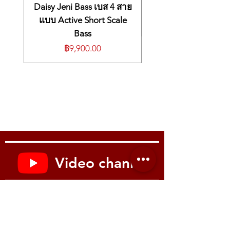
模拟 100W 电子管音箱被推饱和的手感
⭐
Usage Highlights
Daisy Jeni Bass เบส 4 สาย
ลำโพง
1×8″ Blackstar Speaker
具有自然的压缩与动态表现
🎸
True tube tone at low volumes
รองรับการใช้งาน
Silent Recording /
แบบ Active Short Scale
非常适合家庭或小型练习空间
Designed to deliver the feel of a cranked
Silent Practice
โดยไม่ต้องต่อคาบิเน็ต
Bass
🎧
录音理想选择
100W valve amp
⭐ จุดเด่นการใช้งาน
USB-C 可输出左右声道直接进入 DAW
ราคา
฿9,900.00
Natural compression and dynamics
🎸
โทนหลอดแท้แม้เล่นเบา ๆ
CabRig™ 提供多种真实箱体与麦克风模拟
Optimized for home use or small
ออกแบบมาให้ให้ความรู้สึกแบบแอมป์ 100W
无需外接负载即可进行录音
practice rooms
เปิดดัง ๆ
🔥
一台音箱，多种音色
🎧
Perfect for recording
ได้ Compression และ Dynamics แบบ
Voice 开关可深度改变内部电路的声音特
USB-C sends stereo (L/R) directly to your
แอมป์หลอดเต็มกำลัง
性
DAW
แต่ปรับระดับเสียงให้เหมาะกับบ้าน/ห้อง
覆盖从清亮透彻到英式强劲过载的多种音
CabRig™ provides multiple realistic
ซ้อมส่วนตัวได้
色
cabinet/mic simulations
🎧
เหมาะอย่างยิ่งสำหรับงานอัดเสียง
Record without connecting an external
USB-C ส่ง 2 แชนแนล (L/R) เข้าสู่ DAW ได้
load or cab
ทันที
🔥
Wide tonal range in one amp
CabRig™ ให้โทนไมค์คาบิเน็ตสมจริงหลาย
Video channel
Voice switches reconfigure the internal
รูปแบบ
circuit for deep tonal changes
ใช้อัดเสียงได้แบบ
ไม่ต้องต่อโหลดภายนอก
Produces everything from sparkling
🔥
หลากหลายโทนในเครื่องเดียว
Youtube : Music me
cleans to aggressive British-style
Voice Switch แต่ละแชนแนลเปลี่ยนวงจร
overdrive
เสียงลึกระดับ Internal Circuit
ให้โทนตั้งแต่ใสๆ จนถึงดุดันสไตล์ British