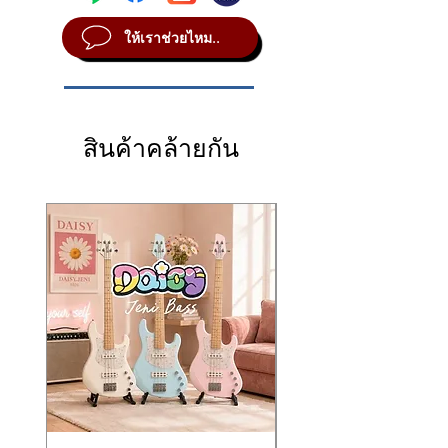
会打扰邻居。
or recording with no external speaker
Q2: ใช้อัดเสียงได้ดีไหม?
CabRig™ IR Cabinet Simulator
,
USB-C
HT-1R MK III 配备多种现代功能，包括
ให้เราช่วยไหม..
connected
A: ดีมากค่ะ มี USB-C Audio, CabRig DSP
.
Audio Out
, เอฟเฟครีเวิร์บคุณภาพระดับสตูดิ
CabRig™ IR 箱体模拟器
、
USB-C 音频输出
、
⭐
และ Line Out คุณภาพสูง รองรับงานบันทึก
Key Features
โอ รวมถึงระบบป้องกันโหลดที่ช่วยให้เล่นหรือ
录音室级混响，以及可
无负载静音演奏 / 静
เสียงได้จริง
1-watt all-tube combo amp
อัดเสียงแบบไม่ต้องต่อคาบิเน็ตภายนอกได้
音录音
的保护系统。
Push-pull power amp design for
⭐
คุณสมบัติเด่น
⭐
产品亮点
Q3: รุ่น MKIII ต่างจากรุ่น MKII ยังไง?
authentic valve tone
แอมป์หลอดกำลังขับ
1 วัตต์ (Valve Combo
1 瓦全电子管组合音箱
สินค้าคล้ายกัน
A: โทนเสียงอัปเกรดดีขึ้น, Reverb คุณภาพสูง
Tubes:
ECC83 (preamp)
,
ECC82 (power
Amp)
推挽式功放结构还原真实电子管音色
กว่า, มี USB-C Audio และ CabRig DSP เพิ่ม
amp)
ภาคขยายเสียงแบบ
Push-Pull
ให้โทนหลอด
电子管配置：
ECC83（前级）
、
เข้ามา
2 channels:
Clean / Overdrive, each with
เต็มอารมณ์
ECC82（后级）
selectable
Voice
modes
ใช้หลอด
ECC83 (Preamp)
และ
ECC82
双通道：
Clean / Overdrive，并带
Voice
Supports footswitch control for
(Power Amp)
模式
可切换音色
Clean/OD switching
2 แชนแนล: Clean / Overdrive พร้อม
支持脚踏开关切换 Clean/OD
USB-C audio out
for direct recording
Voices
ปรับคาแรกเตอร์เสียงได้
USB-C 音频输出
，可直接录入 DAW
into your DAW
ใช้ฟุตสวิตช์เปลี่ยนโหมด Clean/OD ได้
CabRig™ IR 箱体模拟（DSP）
CabRig™ IR-based DSP cabinet
USB-C Audio Out
ส่งสัญญาณเสียงตรง
新款录音室级 Reverb
simulator
เข้าคอมสำหรับอัดเพลง
外接音箱输出（4–16Ω）
New studio-quality reverb
ระบบจำลองตู้ลำโพง
CabRig™ IR-based
1×8″ Blackstar 扬声器
External speaker output (4–16Ω)
DSP
支持
无音箱静音录音 / 静音练习
1×8″ Blackstar speaker
เอฟเฟค
Reverb ใหม่
ให้ความลึกสมจริงระ
⭐
使用优势
Supports
silent recording / silent
ดับสตูดิโอ
🎸
低音量也能获得真实电子管音色
practice
with no speaker attached
ช่องต่อ External Speaker
รองรับ 4–16Ω