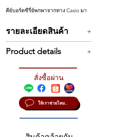
คีย์บอร์ดซีรี่ย์พกพาจากทาง Casio มา
ในรูปแบบ 61 คีย์ แหล่งกำเนิดเสียง AiX
เพลิดเพลินไปกับเสียงที่มีความละเอียด
รายละเอียดสินค้า
สูงที่เป็นเอกลักษณ์ของ Casio สามารถ
ฝึกฝนและเล่นไปพร้อมกับเพลงโปรด
รายละเอียด Casio CT-S400
หรือดนตรีประกอบอัตโนมัติ เชื่อมต่อ
Product details
จำนวนแป้นคีย์ 61 คีย์
กับแอพหรืออุปกรณ์ภายนอก ตัวลำโพง
แป้นคีย์ทัชชิ่ง 3 ระดับ
ใช่เทคโนโลยี Horizontal Bass Reflex
แหล่งเสียง AiX
A Keyboard With a World of Sounds to
ช่วยเพิ่มเสียงต่ำให้เสียงที่ทรงพลังและ
โพลีโฟนีสูงสุด 48 เสียง
Explore
สดใสมีชีวิตชีวา เพิ่มฟังก์ชันเสียงเซอร์
โทนเสียง 600 โทน
สั่งซื้อผ่าน
Keyboardists around Sweetwater love to
ระบบ Layer, Split, Sustain
ราวด์และสัมผัสประสบการณ์การสั่น
experiment with new sounds. That’s why
เอฟเฟค Reverb 20 แบบ, Chorus 20 แบบ,
they recommend the Casio CT-S400 to any
สะเทือนและพลังแห่งเสียงเพลงอย่าง
DSP และ Master EQ
player in need of some sonic diversity that’s
แท้จริง รวมถึงมีฟังก์ชัน Volume-Sync
มี Metronome, Beat และ Tempo
ให้เราช่วยไหม..
gentle on the wallet. This portable arranger
EQ ควบคุมโดยจะปรับสมดุลระหว่าง
เพลงสาธิต 1 เพลง, เพลงในเครื่อง 160
keyboard comes with 61 full-size, touch-
เสียงทุ้มและเสียงแหลมโดยอัตโนมัติ
เพลง และเพลง User 200 เพลง
responsive keys to help you control
มีฟังก์ชั่นแบ่งส่วนซ้ายขวาและฟังก์ชั่นบท
dynamics like a pro. It comes stock with 600
เรียน
top-notch tones to fit any vibe you’re
มี Auto Harmonize, Chord Mode และ
สินค้าคล้ายกัน
looking to create. Combine the tonal