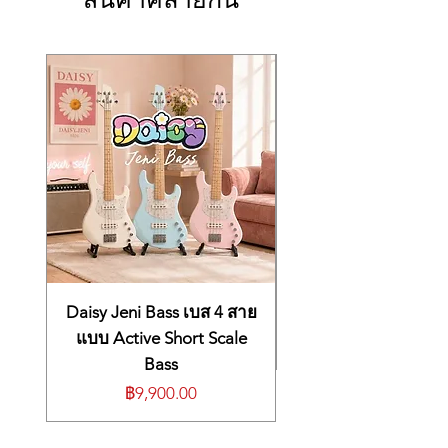
Rhythm Elements: Intro
versatility with the 200 rhythms and onboard
ตั้งค่าจังหวะได้ 200 แบบ และ User 10 แบบ
recorder, and you have a recipe for fun
พรีเซตแบบวันทัช 200ช่อง
practice sessions you can listen back to.
บันทึกเพลงได้ 5 เพลง 6 แทร็ค
Class-compliant USB MIDI easily interfaces
การเปลี่ยนคีย์เพลง (Key Transpose) ตั้งแต่
with the free Chordana Play app for iOS and
-12 ถึง +12 (1 ออคเต็ป)
Android for learning purposes. Finally, the
ค่าความถี่เสียง 415.5 ถึง 465.9 Hz (ค่าที่ตั้ง
CT-S400 has optional battery power and
ไว้ตอนเริ่มต้น: 440.0 Hz)
built-in strap pins so you can practice, play,
รับ multi-timbre 16 ช่อง; มาตรฐาน GM
and perform anywhere your heart desires.
ระดับ 1
Casio CT-S400 61-key Arranger Keyboard
รองรับ: iOS, Android (การเชื่อมต่อขั้ว
Features:
USB)
61-key arranger keyboard with full-size
ลำโพงขนาด 13 ซม. × 6 ซม. (วงรี) 2 ตัว
keys
(เอาต์พุต: 2.5 W + 2.5 W)
Touch-responsive keys enable superior
กำลังไฟลำโพง 7.5 W
dynamic control
Daisy Jeni Bass เบส 4 สาย
เชื่อมต่อฟุตสวิทช์ด้วยหัวเสียบมาตรฐาน
600 tones and 200 rhythms offer plenty of
แบบ Active Short Scale
มีช่องเสียบ MIDI และ USB แบบ Micro B
sounds
Bass
ใช้อแดปเตอร์ขนาด 9.5V DC รุ่น AD-
Chordana Play app provides free music
E95100L หรือแบตเตอรี่ขนาด AA 6 ก้อน
ราคา
฿9,900.00
to play along to
ขนาด 930 x 258 x 84 มม.
USB-MIDI connectivity controls other
น้ำหนัก 4.5 กก.
MIDI devices