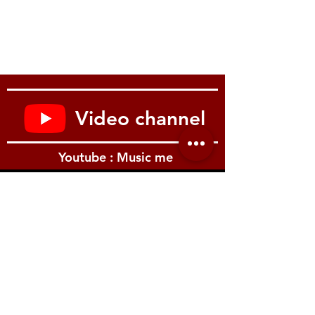
Onboard stereo sound system provides
an expansive sound
5-track recorder lets you listen back to
performances
Optional battery power and strap pins
let you play anywhere
Specs
Video channel
KEYBOARD
61 keys
TOUCH RESPONSE
3 types, Off
Youtube : Music me
MAXIMUM
48 notes
POLYPHONY
SOUND SOURCE
Preset Tones: 600
รีวิว Youtube
EFFECTS
Reverb (20 types,
Tone, Off); Chorus
(10 types, Tone);
Delay; DSP (Built
into some tones)