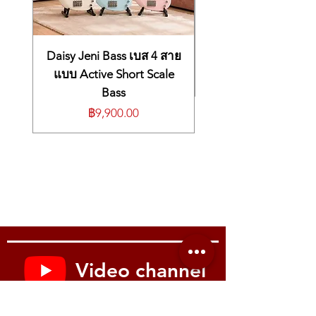
叭完美融为一体。精简你的行囊，无需携
ลดน้ำหนักและขนาด: ทำให้ตัวกีตาร์มีความ
Twin (Clean/Crunch สไตล์วินเทจ)
a headless electric guitar, a multi-effects
带笨重的周边设备，真正实现“提琴即
เพรียวบางและเบาลงไปอีก เหมาะสำหรับ
AC (เสียงแตกอ่อนๆ มีมิติ)
suite, a digital amp modeler, and an
演”。
ช่วงเวลาที่ต้องการใส่หูฟังซ้อมเงียบๆ
800 (Hi-Gain สายร็อคดุดัน)
onboard speaker. Go gig-ready instantly
可拆卸式 5W 智能音箱： 内置 5 瓦功率的
ความสะดวกในการชาร์จ: คุณสามารถถอด
MES (เสียงแตกหนาหนักแน่น ดนตรีสมัย
Daisy Jeni Bass เบส 4 สาย
without packing heavy gear.
微型吉他放大器，为日常即兴和卧室练习
เฉพาะตัวลำโพงไปเสียบชาร์จแยกได้ โดย
ใหม่)
Detachable 5W Smart Speaker: The
แบบ Active Short Scale
提供清晰、极具颗粒感的音效。如果你需
Premium Neck-Through Structure: คอไม้
ไม่ต้องยกกีตาร์ทั้งตัวไปวางใกล้ปลั๊กไฟครับ
integrated 5-watt speaker provides crisp,
Bass
要更纤细、更轻便的琴身，只需轻轻一滑
Q3: ระบบ Amp Modeling จำลองเสียงแอมป์ 5
แอฟริกันมะฮอกกานีประกบกัน 7 ชิ้น แข็ง
punchy audio for casual jamming and
即可将音箱模块拆卸下来，瞬间切换回极
ราคา
฿9,900.00
แบบ มีเสียงอะไรบ้าง และเหมาะกับแนวเพลง
แรงทนทานสูงต่อการเปลี่ยนแปลงสภาพ
bedroom practice. Need a sleeker
度安静的耳机夜间练习模式。
ไหน?
อากาศขณะเดินทาง คอทรง Thin C เคลือบ
profile? Simply slide the speaker out to
内置 5 款传奇声学箱头模拟： 搭载数字建
ด้าน (Satin) เล่นง่ายเข้ามือ
A: ระบบในตัวจำลองซาวด์จากตู้แอมป์
return to a lightweight, whisper-quiet
模前级与真实的箱体模拟（Cabinet
Stainless Steel Frets: เฟรตสแตนเลส 22
ระดับตำนาน 5 สไตล์ ครอบคลุมทุกแนว
headphone practice mode.
Simulation），可在 5 种标志性电吉他音
เฟรตแบบขอบมน (Rounded) เล่นลื่นไหล
เพลงครับ:
5 Legendary Onboard Amp Models:
色间秒速切换，涵盖了从清澈干净到现代
ไม่คมบาดมือ ไม่สึกหรอง่าย ทนทานใช้งาน
JC (Clean): จำลองจาก Roland JC-120
Switch instantly between 5 foundational
高增益的完整音色矩阵：
ได้ยาวนาน
ให้เสียงคลีนที่ใสสะอาด เป็นประกาย
guitar tones complete with realistic
JC： 还原经典的晶体管清音，音色清
Alnico V HS Pickups: ปิ๊กอัพคู่หน้า-หลัง
เหมาะกับแนวแจ๊ส ป็อป หรือการเล่น
Cabinet Simulations, spanning pristine
脆、明亮、如水晶般通透。
(Neck Single-Coil / Bridge Humbucker)
คอร์ดใสๆ
cleans to high-gain metal:
Twin： 经典美式电子管清音，带有一
ให้โทนเสียงที่กว้าง เล่นได้กว้างทุกแนว
Twin (Twin Reverb): แอมป์หลอดสไตล์
JC: Crystal-clear, sparkly solid-state
点点温暖的复古过载过载（Breakup）
เพลงตั้งแต่บลูส์ แจ๊ส ไปจนถึงร็อค
อเมริกัน ให้เสียงคลีนที่อุ่น หนา และมี
clean.
Video channel
质感。
🛠️ ข้อมูลจำเพาะ (Specifications)
Crunch เบาๆ เมื่อลงน้ำหนักมือ เหมาะ
Twin: Vintage, warm American tube
AC： 极具辨识度的英式复古 Crunch
ประเภท: Headless Solid Body Electric
กับแนวบลูส์และคันทรี
clean with subtle breakup.
音色，中频饱满，富有颗粒感。
Guitar (กีตาร์ไฟฟ้าพกพาไร้หัว)
AC (Vox AC30): ซาวด์สไตล์บริติชร็อค
AC: Chimey, mid-rich British crunch.
Youtube : Music me