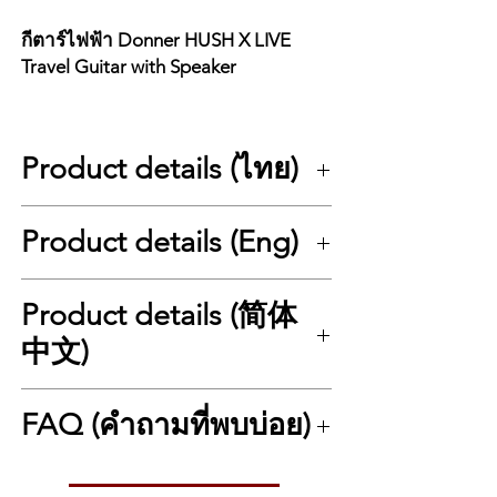
กีตาร์ไฟฟ้า Donner HUSH X LIVE
Travel Guitar with Speaker
สินค้า
กีตาร์ไฟฟ้า Donner HUSH X
LIVE Travel Guitar with Speaker
Product details (ไทย)
ยี่ห้อ
Donner
รุ่น
HUSH X LIVE
🎸 Donner HUSH X LIVE: นวัตกรรมกีตาร์
สี
Black ,White
Product details (Eng)
Headless พกพาพร้อมลำโพงและเอฟเฟกต์ใน
Finger
HPL หรือ Maple
ตัว
board
Donner HUSH X LIVE คือนิยามใหม่ของกีตาร์
🎸 Donner HUSH X LIVE: Ultimate Headless
ของ
Gig Bag , Tuner , Instrument
Product details (简体
ไฟฟ้าแบบไร้หัว (Headless Travel Guitar) ที่
Travel Guitar with Detachable 5W Speaker
แถม
Cable
ออกแบบมาเพื่อตอบโจทย์คนชอบเดินทางและ
and Built-in Amp Modeling
中文)
นักดนตรียุคใหม่ ตัวกีตาร์มาพร้อมโครงสร้าง
Strap , Polish Cloth , Pick ,
The Donner HUSH X LIVE is a
ระดับพรีเมียมด้วยคอไม้ 7-Piece African
groundbreaking headless travel electric
Quick Guide
🎸 唐农 Donner HUSH X LIVE：集拆卸式5W
Mahogany แบบ Neck-Through (ไม้ต่อยาวชิ้น
guitar designed for musicians on the move.
Warra
สินค้ารับประกัน
FAQ (คำถามที่พบบ่อย)
音箱与智能综合效果器于一体的终极无头旅行
เดียวตั้งแต่หัวจรดท้าย) มอบความทนทาน
Defying the limitations of traditional travel
nty
电吉他
สปริงตัวดีเยี่ยม และให้ซัสเทน (Sustain) หาง
instruments, this smart guitar consolidates
หมายเ
–
Donner HUSH X LIVE 是一款专为经常出行的
เสียงที่ยาวเป็นธรรมชาติ
❓ FAQ: Donner HUSH X LIVE Travel Guitar
an electric guitar, an multi-effects processor,
หตุ
现代音乐人打造的颠覆性无头旅行电吉他。它
ความพิเศษของรุ่น LIVE คือระบบอัจฉริยะในตัว
with Speaker