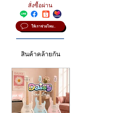
and a detachable 5W wireless speaker into a
打破了传统旅行吉他只能“无声静音练习”的局
สั่งซื้อผ่าน
มาพร้อม Amp Modeling & Cabinet
Q1: ลำโพง 5 วัตต์ในตัว เสียงดังแค่ไหน?
single, ultra-portable package. No amps, no
限，创造性地将电吉他、数字智能前级、综合
Simulation จำลองเสียงแอมป์ระดับตำนานถึง 5
สามารถใช้เล่นกลางแจ้ง (Busk) หรือปาร์ตี้
cables, and no clutter—just turn it on and
效果器以及一块可拆卸的5瓦高保真无线音箱
แบบ พร้อมเอฟเฟกต์ครบครัน (Delay, Reverb,
เล็กๆ ได้ไหม?
play anywhere, from hotel rooms to
融为一体。无需外接放大器、无需杂乱的音频
Modulation, Noise Gate) บรรเลงเสียงผ่าน
A: ลำโพงขนาด 5 วัตต์ที่แถมมา ถูกออกแบบ
campfires and live street performances.
线、更无需额外供电——只需按下电源键，无
ให้เราช่วยไหม..
ลำโพง 5W ในตัวที่สามารถถอดเข้า-ออกได้
มาให้มีระดับเสียงที่ดังและชัดเจนมาก
Crafted with a premium 7-piece African
论是在酒店客房、露营篝火旁，还是街头即兴
หรือจะต่อหูฟังซ้อมเงียบๆ ก็ได้ พร้อมรองรับ
สำหรับการซ้อมในห้องนอน ห้องนั่งเล่น
Mahogany Neck-Through structure, the
表演，随时随地都能开启你的摇滚舞台。
Bluetooth เปิดเปิดเพลงแจมไปได้ทุกที่
หรือการล้อมวงเล่นกับเพื่อนๆ ในเต็นท์แคม
HUSH X LIVE offers exceptional structural
在工艺上，HUSH X LIVE 采用了极为奢华的 7
แบตเตอรี่อึดใช้งานได้ยาวนานถึง 9 ชั่วโมง!
ป์ปิ้งครับ ให้โทนเสียงกีตาร์ไฟฟ้าที่สมจริง
stability against climate changes while
拼非洲马哈鱼木（7-Piece African
🌟 ไฮไลท์เด่นของ Donner HUSH X LIVE
แต่หากนำไปเล่นเปิดหมวก (Busk) ริมถนนที่
delivering rich sustain and organic
Mahogany）通体琴颈（Neck-Through） 结
สินค้าคล้ายกัน
All-In-One Smart Guitar: รวมกีตาร์ไฟฟ้า,
มีเสียงรถวิ่งหรือมีเสียงรบกวนรอบข้างค่อน
resonance. Outfitted with heavy-duty
构，不仅能有效抵御长途旅行中因温湿度变化
แอมป์โมเดลลิ่ง, เอฟเฟกต์ และลำโพงพกพา
ข้างดัง แนะนำให้ต่อช่อง Output 1/4" ออก
rounded stainless steel frets, an agile Alnico
导致的琴颈变形，更为整琴注入了极其出色的
ไว้ในเครื่องเดียว สะดวกสบายที่สุด ไม่ต้อง
ลำโพงขยายเสียงภายนอกเพิ่มเติม เพื่อให้ได้
V HS pickup configuration, and a high-
延音（Sustain）与有机的木材共鸣。配合耐
ต่อสายพ่วงให้พะรุงพะรัง
เสียงที่พุ่งและครอบคลุมพื้นที่ได้ดียิ่งขึ้นครับ
fidelity Amp Modeling engine featuring 5
磨的圆头不锈钢品丝、动态十足的 Alnico
Q2: ลำโพงที่ว่า "ถอดแยกได้" (Detachable) มี
Detachable 5W Speaker: ลำโพงกำลังขับ
iconic amp simulations, it serves as the
V（铝镍钴5）HS 拾音器组合，以及内置 5 款
กลไกการทำงานอย่างไร และถอดไปเพื่ออะไร?
5 วัตต์ในตัว ให้เสียงที่ดังชัดเจนสำหรับการ
ultimate all-in-one workstation for
传奇箱头模拟的智能音频引擎，它成为了集练
ซ้อม และสามารถถอดแยกออกจากตัวกีตาร์
A: ตัวลำโพงจะยึดติดอยู่กับบอดี้ของกีตาร์
practicing, recording, traveling, and
习、录音、旅行与现场演出于一身的终极全能
ได้อย่างอิสระเมื่อไม่ใช้งาน
ด้วยระบบสลักล็อก (Clip-on) ที่แน่นหนา
performing live.
移动音乐工作站。
5 Built-in Amp Models: เลือกโทนเสียง
และมีขั้วสัมผัสไฟฟ้าในตัวครับ เมื่อต้องการ
🌟 Key Highlights of the Donner HUSH X
🌟 唐农 Donner HUSH X LIVE 的核心亮点
แอมป์ได้จุใจถึง 5 สไตล์ยอดนิยม ครอบคลุม
ถอดออก เพียงแค่กดปุ่มปลดล็อกแล้วสไลด์
LIVE
全功能一体化智能架构： 将无头电吉他、
ตั้งแต่เสียงคลีนใสไปจนถึงร็อคดุดัน:
ตัวลำโพงออกมาได้ทันที การถอดแยกมี
All-In-One Smart Architecture: A fully
多功能效果器、数字音箱模拟器和机载喇
ประโยชน์ 2 อย่างหลักๆ คือ:
JC (Clean ใสเป็นประกาย)
integrated musical ecosystem combining