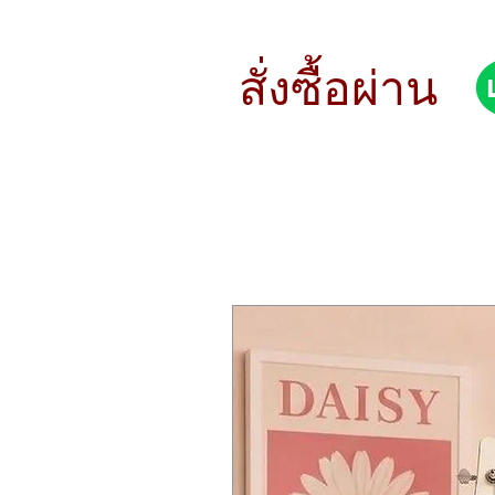
HXM HDP-5: แพดกลองไฟฟ้าประสิทธิ
HXM HDP-5 คือแพดกลองไฟฟ้าที่ออกแ
สั่งซื้อผ่าน
ที่ครบครันสำหรับงานสตูดิโอและเวที เ
คุณสมบัติเด่น
แป้นกลองและเสียงที่ขยายได้:
มาพร
โฟนี 256 เพื่อความแม่นยำในกา
คลังเสียงที่หลากหลาย:
มีชุดเสียง
สามารถเพิ่มไฟล์เสียงได้สูงสุด 600
ระบบเอฟเฟกต์และ EQ ระดับมืออา
แต่งได้อย่างละเอียด
หน้าจอสีและไฟ LED:
หน้าจอสี TF
สวยงามบนเวที
การเชื่อมต่อที่ครบครัน:
มีพอร์ตเชื
สรุป
HXM HDP-5 เป็นแพดกลองไฟฟ้าที่ตอบโจ
ยืดหยุ่น, และความสามารถในการขยาย