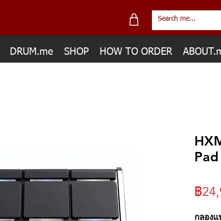
DRUM.me
SHOP
HOW TO ORDER
ABOUT.
HXM
Pad
฿24,
กลองแ