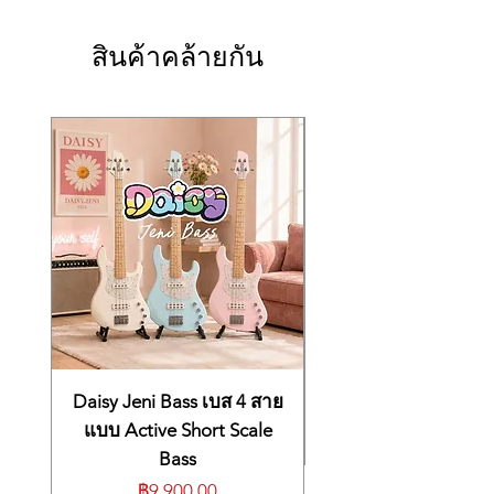
- Soft (with half-pedal support)
HI-XL
พากย์ไปยัง USB
- Sostenuto
เหมาะกับใคร?
✅ ลำโพง Onkyo + 360° Speaker
■ เสียงหูฟังเชิงพื้นที่เพื่อเพิ่มความลึกและความ
Piano Sound ・ SK-EX Rendering
สินค้าคล้ายกัน
→ เหมาะกับนักดนตรีมืออาชีพ, ผู้สอนเปีย
Diffuser
สมจริง
- 88-key multi-channel sampling
โน หรือคนที่ต้องการประสบการณ์ใกล้เคียง
✅ หน้าจอ Touchscreen, Bluetooth
■ การออกแบบตู้ตั้งตรงร่วมสมัยพร้อมแผ่นกัน
- SK-EX Competition Grand Piano
เปียโนแกรนด์โดยไม่ต้องตั้งสาย
Audio/MIDI และ USB Audio
ตกแบบ Soft Fall
recording
HIGHLIGHTS
- SK-EX Concert Grand Piano recording
■ Industry-leading Grand Feel III wooden-
・ Harmonic Imaging XL (HI-XL)
key keyboard action
- 88-key stereo sampling
■ Ivory & Ebony Touch key surfaces, 3-
- SK-EX-L, SK-EX, SK-5, EX, K-60
sensor, let-off, counterweights
recording
■ Brand new and exclusive SK-EX
256 note maximum polyphony
Competition Grand piano sounds
Piano Resonance ・ SK-EX Rendering:
■ Premium audio processing and
Resonance Modelling
amplification technologies
- Damper Resonance
■ High-performance speaker system with
- String Resonance
TwinDrive soundboard
- Undamped String Resonance
■ Latest Bluetooth® MIDI and Audio v5
- Aliquot Resonance
Daisy Jeni Bass เบส 4 สาย
wireless connectivity
・ Harmonic Imaging XL: Acoustic
แบบ Active Short Scale
■ Modern 5" LCD touchscreen display
Rendering
Bass
embedded within cheekblock
- Damper Resonance
■ MP3/WAV/SMF playback, record, and
- String Resonance
ราคา
฿9,900.00