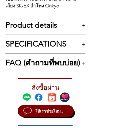
เสียง SK-EX ลำโพง Onkyo
Kawai CA901 คือเปียโนไฟฟ้าแป้นไม้
Product details
รุ่นเรือธงของตระกูล Concert Artist ที่
ผสานคีย์แอ็คชัน Grand Feel III (GFIII)
ไฮไลท์
ซึ่งเป็นคีย์ไม้แท้เต็มความยาว พร้อม
SPECIFICATIONS
■ คีย์บอร์ดไม้ Grand Feel III ชั้นนำของ
ระบบเสียง SK-EX Concert Grand แบบ
อุตสาหกรรม
Binaural Sampling
■ พื้นผิวปุ่ม Ivory & Ebony Touch, เซ็นเซอร์ 3
SPECIFICATIONS
มาพร้อมระบบลำโพง Onkyo 360°
FAQ (คำถามที่พบบ่อย)
ตัว, ปล่อยออก, ถ่วงน้ำหนัก
Diffuser, ระบบ Grand Feel Pedal, หน้า
■ เสียงเปียโนแกรนด์การแข่งขันใหม่ล่าสุดของ
Keyboard ・ Grand Feel III action
SK-EX สุดพิเศษ
จอ Touchscreen 5 นิ้ว, Bluetooth
- 88 wooden keys
Kawai CA901 ใช้คีย์ไม้จริงไหม?
■ เทคโนโลยีการประมวลผลและขยายเสียงระ
- Grade-weighted hammers
Audio & MIDI, USB Audio และ
→ ใช่ครับ ใช้ระบบคีย์ Grand Feel III ซึ่ง
ดับพรีเมี่ยม
- Ivory Touch white key surfaces
สั่งซื้อผ่าน
เป็นไม้แท้เต็มความยาวแบบเดียวกับแกรนด์
เทคโนโลยีเสียง Harmonic Imaging XL
■ ระบบลำโพงประสิทธิภาพสูงพร้อมซาวด์
- Ebony Touch black key surfaces
เปียโน
+ Grand Expression Modeling
บอร์ด TwinDrive
- Let-off simulation
■ การเชื่อมต่อไร้สาย Bluetooth® MIDI และ
- Triple sensor key detection
ลำโพงเสียงดีแค่ไหน?
✅ คีย์ไม้ Grand Feel III พร้อม
Audio v5 ล่าสุด
- 88-key Graded counterweights
ให้เราช่วยไหม..
→ ใช้ระบบลำโพง Onkyo พร้อม 360°
Ivory/Ebony Feel
■ หน้าจอสัมผัส LCD ขนาด 5 นิ้วที่ทันสมัยฝังอยู่
Pedal ・ Grand Feel Pedal System
Diffuser ให้เสียงรอบทิศทางแบบสมจริงทั้ง
ภายในแผงแก้ม
✅ เสียง SK-EX Binaural + EX ด้วยระบบ
- Damper (with half-pedal support)
ในห้องเล็กและใหญ่
■ เล่น MP3/WAV/SMF บันทึก และโอเวอร์