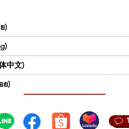
ทย)
ตาร์ไฟฟ้า Roasted Maple สเปคเทพในราคาสุดคุ้ม!
ng)
์ไฟฟ้าทรง Classic Strat ที่ออกแบบมาเพื่อเป็น "กีตาร์ตัวแรก" ที่ดีที่สุดสำห
ู่ในกีตาร์ราคาสูง ช่วยให้คอมีความเสถียร ทนต่อสภาพอากาศ และให้โทนเสียง
ไตล์วินเทจที่สวยงาม
asted Maple Electric Guitar – Premium Specs at an Unbeatable Value!
(简体中文)
ve FMT-01P
Classic Strat-style electric guitar designed to be the ultimate "first gui
rd: คอและฟิงเกอร์บอร์ดไม้เมเปิ้ลผ่านกระบวนการอบความร้อน (Roasted) 
ture typically found in high-end guitars. This process ensures neck sta
สว่าง เหมือนกีตาร์เก่าสะสม
tweight body and comfortable playability, it is the perfect blend of vin
T-01P：烤枫木电吉他 – 超高性价比的进阶配置！
คอทรง C Shape ขนาดเล็ก จับถนัดมือ เหมาะสำหรับคนมือเล็ก วัยรุ่น หรือผู้
อย)
MT-01P 是一款专为初学者打造的“最佳首选”经典 Strat 型电吉他。其最大的亮
st Motive FMT-01P
） 琴颈。经过碳化处理的木材不仅稳定性极佳、无惧气候变化，还能提供独特而
e-Single): ผสมผสานความวินเทจและโมเดิร์นด้วยปิ๊กอัพ 3 ตัว ครอบคลุมทุก
d: The maple undergoes a specialized heat treatment (roasting) to re
现代演奏性能。
าวร็อค
a bright, "opened-up" vintage tone.
 的核心亮点
ย่างไร?
ดี้ทำจากไม้ Paulownia ที่มีน้ำหนักเบาเป็นพิเศษ สะพายเล่นได้นานโดยไม่ปว
): Features a slim C-shaped neck profile that is easy to grip, making it i
d Maple)： 枫木经过高温烘烤处理，去除了木材内部的湿气，使其拥有极
ความร้อนสูงเพื่อไล่ความชื้นออก ทำให้ไม้มีความเสถียรสูงมาก ไม่โก่งงอพอ
ม Pickguard สี Ivory และฮาร์ดแวร์โครเมียม ให้ลุคที่ดูพรีเมียมเกินราคา
่าสะสมครับ
ion: Equipped with a Humbucker-Single-Single setup, offering a wide to
pe)： 采用纤细的 C 型琴颈 设计，握感舒适，非常适合手型较小的人、青少
ปยังไง?
cations)
rock.
ัง) และ Single Coil (ตัวกลางและหน้า) ทำให้กีตาร์รุ่นนี้เล่นได้กว้างมาก