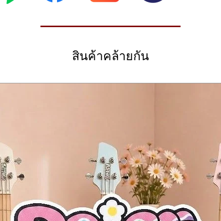
nish)
: Constructed from Paulownia wood, known for being exceptionally light
(Humbucker-Single-Single) 拾音器组合，涵盖了从清澈的 Cle
 Humbucker สำหรับเล่นเสียงแตกครับ
ocaster คลาสสิก)
 shoulder strain.
กไหม?
nia Wood) น้ำหนักเบาพิเศษ เล่นสบายไม่ล้า
emented by an Ivory pickguard and chrome hardware, providing a high
ia Body)： 选用重量极轻的泡桐木打造，即使长时间站立背负演奏，肩膀也
ม้ Paulownia ซึ่งมีน้ำหนักเบาที่สุดชนิดหนึ่ง และคอก็ถูกออกแบบมาให้เรียว
 Gloss) สีสันสดใส สวยงาม
vory) 护板与镀铬硬件，营造出超越其价格的高级复古质感。
ngerboard)
สินค้าคล้ายกัน
sted Maple) แข็งแรง ทนทานต่อสภาพอากาศ ให้โทนเสียงที่ยอดเยี่ยม
 จับง่าย สบายมือ
 Stratocaster)
ster 型)
ิ้ล (Roasted Maple)
Ultra-lightweight & Comfortable)
 Wood) - 极其轻便，演奏体验轻松
 Scale)
and durable)
Gloss) - 色彩鲜艳且耐看
)
m Jumbo) เล่นง่ายทั้งการตีคอร์ดและโซโล่
Weather-resistant & Enhanced resonance)
aple) - 耐气候变化，共振出色
nics & Controls)
to grip)
ape) - 易于抓握
 / 2 Single Coils) ครอบคลุมทุกแนวเพลง
Maple
e)
โทน (Tone)
ard Scale)
-Way Selector) ปรับเสียงได้หลากหลาย
le for both chords and lead playing)
Jumbo) - 兼顾和弦与独奏
) พร้อมคันโยก
แน่นหนา เทียบเสียงแม่นยำ
bucker / 2 Single Coils)
2个单线圈)
 (Tone)
 (For diverse tonal options)
的音色选择)
rd) ให้ลุควินเทจพรีเมียม