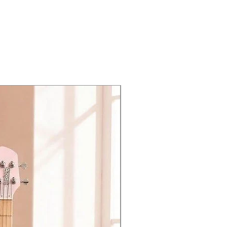
, allowing for long practice
an 音色到厚重的摇滚失真音色，足以驾驭几乎
-end vintage look that exceeds its
不会感到酸痛。
เล็ก (Slim C) ทำให้คนมือเล็กจับ