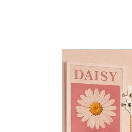
🔸 บอดี้ และการเคลือบผิว (Body & Fi
Ultra-Lightweight Paulownia Body
HSS 拾音器配置： 采用 双-单-单 
Strat และความหนา ดุดัน จากตัว
ทรงบอดี้: Standard ST (ทรง Strat
sessions or performances without
所有音乐风格。
Q: กีตาร์รุ่นนี้เหมาะกับผู้หญิงหรือเด็
วัสดุบอดี้: ไม้พอลโลเนีย (Paulow
Timeless Premium Design: Compl
轻量化泡桐木琴体 (Paulown
A: เหมาะมากครับ เพราะบอดี้ทำจากไ
การเคลือบผิว: แบบเงา (Standard
price point.
永恒的经典设计： 搭配象牙白 (I
คอร์ดได้ง่าย ไม่เจ็บมือครับ
🔸 คอ และฟิงเกอร์บอร์ด (Neck & Fi
🛠️ Detailed Specifications
🛠️ 详细规格 (Specifications)
วัสดุคอ: ไม้โรสเต็ดเมเปิ้ล (Roa
🔸 Body & Finish
🔸 琴体与表面处理 (Body & Finish)
ทรงคอ: C Shape แบบ Slim คอเล็ก
Body Shape: Standard ST (Classic
琴体形状： 标准 ST (经典 Stratoca
วัสดุฟิงเกอร์บอร์ด: ไม้โรสเต็ดเมเป
Body Material: Paulownia Wood (
琴体材质： 泡桐木 (Paulownia
ความยาวสเกล: 25.5 นิ้ว (Standard
Finish: Standard Gloss (Vibrant 
表面处理： 标准亮面 (Standard 
จำนวนเฟรต: 22 เฟรต
🔸 Neck & Fingerboard
🔸 琴颈与指板 (Neck & Fingerboard
ขนาดเฟรต: มีเดียม จัมโบ้ (Mediu
Neck Material: Roasted Maple (
琴颈材质： 烤枫木 (Roasted M
🔸 ภาคไฟฟ้า และการควบคุม (Electro
Neck Shape: Slim C Shape (Easy 
琴颈形状： 纤细 C 型 (Slim C Sh
รูปแบบปิ๊กอัพ: HSS (1 Humbucker
Fingerboard Material: Roasted 
指板材质： 烤枫木 (Roasted Mapl
การควบคุม: 1 โวลุ่ม (Volume), 2 
Scale Length: 25.5 inches (Stand
有效弦长： 25.5 英寸 (标准弦长)
สวิตช์เลือกปิ๊กอัพ: แบบ 5 ทาง (5
Number of Frets: 22 Frets
品数： 22 品
🔸 ฮาร์ดแวร์ (Hardware)
Fret Size: Medium Jumbo (Versati
品丝规格： 中大号品丝 (Medium 
บริดจ์: เทรโมโล (Tremolo Bridge
🔸 Electronics & Controls
🔸 电路系统 (Electronics & Controls)
ลูกบิด: Kazuki Die-Cast ล็อคสาย
Pickup Configuration: HSS (1 Hum
拾音器配置： HSS (1个双线圈 / 
วัสดุนัท: ABS
Controls: 1 Volume, 2 Tones
控制系统： 1 音量 (Volume), 2 音色
สีฮาร์ดแวร์: โครเมียม (Chrome)
Switching: 5-Way Selector Switch
档位切换： 5 档开关 (提供丰富
ปิ๊กการ์ด: สีไอวอรี่ (Ivory Pickgua
🔸 Hardware
🔸 硬件 (Hardware)