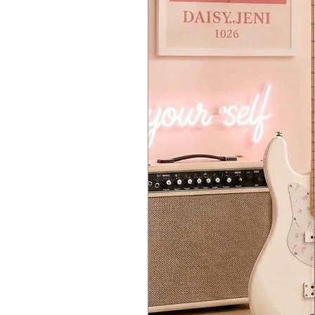
Bridge: Tremolo Bridge (Includ
琴桥： 颤音系统琴桥 (Tremolo Bri
Tuning Machines: Kazuki Die-Cast
卷弦器： Kazuki Die-Cast (
Nut Material: ABS
弦枕材质： ABS
Hardware Finish: Chrome
硬件颜色： 镀铬 (Chrome)
Pickguard: Ivory (For a premium 
护板： 象牙白护板 (Ivory Pickg