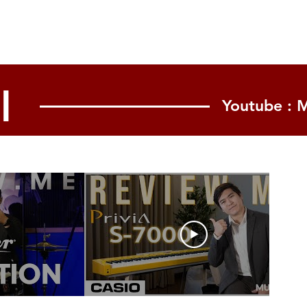
l
Youtube : 