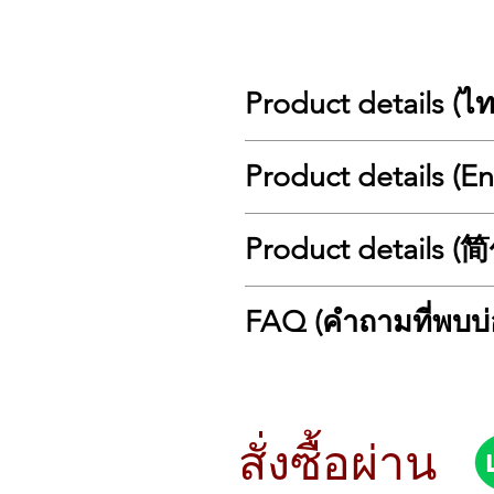
Product details (ไ
🎸 Kazuki First Motive FMT-01P: กี
Product details (E
Kazuki First Motive FMT-01P คือกีตาร
Roasted Maple (คอเผา) ซึ่งปกติจะอย
ทรงที่เล่นง่าย น้ำหนักเบา และสีสันส
🎸 Kazuki First Motive FMT-01P: Ro
Product details 
🌟 ไฮไลท์เด่นของ Kazuki First Moti
The Kazuki First Motive FMT-01P is a 
Roasted Maple Neck & Fingerboa
a Roasted Maple Neck, a premium fea
การโก่งงอ และให้โทนเสียงที่เปิด 
uniquely smooth tone. With its ligh
🎸 Kazuki First Motive FM
เล่นง่ายจับสบาย (Slim C Shape): 
FAQ (คำถามที่พบบ่
performance.
Kazuki First Motive F
อย่างราบรื่น
🌟 Key Highlights of the Kazuki Fir
Roasted Maple（烤枫木
ปิ๊กอัพแบบ HSS (Humbucker-Singl
Roasted Maple Neck & Fingerboar
适的手感，它完美兼顾了复古美学与
❓ FAQ (คำถามที่พบบ่อย)
จนถึงเสียงแตกที่หนาแน่นสำหรับช
stability, reduced warping, and 
🌟 Kazuki First Motive FMT-01P
Q: ไม้คอ Roasted Maple (คอเผา) ดีอ
น้ำหนักเบา (Paulownia Body): บอ
Ultimate Playability (Slim C Shape
烤枫木琴颈与指板 (Roaste
A: คือการนำไม้เมเปิ้ลไปผ่านการอบ
ดีไซน์สวยงามเหนือกาลเวลา: มาพร้อ
teenagers, or female guitarists.
老琴般通透、明亮的音色。
เสียงที่นิ่ง ชัดเจน เหมือนกีตาร์เก
สั่งซื้อผ่าน
Versatile HSS Pickup Configurat
极佳的握感 (Slim C Sha
Q: ปิ๊กอัพแบบ HSS ต่างจากปิ๊กอัพทั่วไ
🛠️ ข้อมูลจำเพาะโดยละเอียด (Specifi
to thick, powerful distortion for 
手。
A: HSS ย่อมาจาก Humbucker (ตัวหล