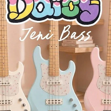
es whammy bar)
dge) - 含摇把
 (Precise and stable tuning)
压铸式卷弦器) - 调音精准稳定
vintage aesthetic)
uard) - 营造高端复古感